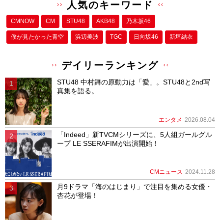
人気のキーワード
CMNOW
CM
STU48
AKB48
乃木坂46
僕が⾒たかった⻘空
浜辺美波
TGC
日向坂46
新垣結衣
デイリーランキング
STU48 中村舞の原動力は「愛」。STU48と2nd写
真集を語る。
エンタメ
2026.08.04
「Indeed」新TVCMシリーズに、5人組ガールグル
ープ LE SSERAFIMが出演開始！
CMニュース
2024.11.28
月9ドラマ「海のはじまり」で注目を集める女優・
杏花が登場！