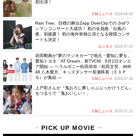
初出演！
CMニュース
2026.08.03
Rain Tree、目標の舞台Zepp DiverCityでの 2ndワ
ンマンコンサート大成功！ 初の全員曲「台風の
夜」初披露！ 初の海外単独公演となる韓国コンサ
ートも決定！
エンタメ
2026.07.31
岩田剛典が”夢のラジオカー”で地元・愛知に夢を。
愛知トヨタ「AT Dream」新TVCM、8月1日オンエ
ア開始 ― ヘラルボニー松田崇弥・松田文登、AKB
48 八木愛月、キッズダンサー長瀬柊真（ＥＸＰ
Ｇ）が集結 ―
CMニュース
2026.07.30
上戸彩さんが『鬼おろし豚しゃぶぶっかけうどん』
をつるりで「鬼おいしい！」
CMニュース
2026.07.21
PICK UP MOVIE