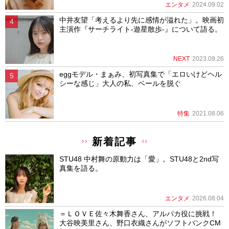
エンタメ
2024.09.02
中井友望「考えるより先に感情が溢れた」。映画初
主演作『サーチライト-遊星散歩-』について語る。
NEXT
2023.09.26
eggモデル・まぁみ、初写真集で「エロいけどヘル
シーな感じ」大人の私、ベールを脱ぐ
特集
2021.08.06
新着記事
STU48 中村舞の原動力は「愛」。STU48と2nd写
真集を語る。
エンタメ
2026.08.04
＝ＬＯＶＥ佐々木舞香さん、アルパカ役に挑戦！
大谷映美里さん、野口衣織さんがソフトバンクCM