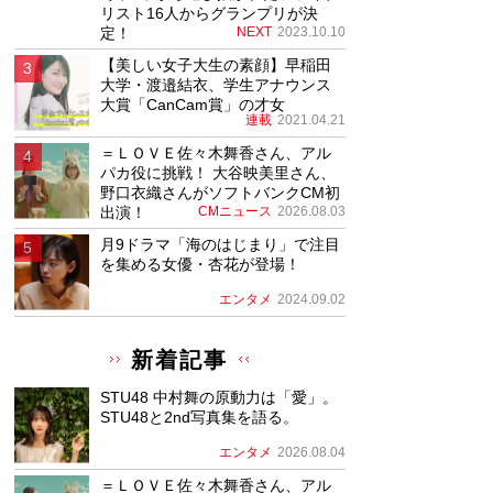
リスト16人からグランプリが決
定！
NEXT
2023.10.10
【美しい女子大生の素顔】早稲田
大学・渡邉結衣、学生アナウンス
大賞「CanCam賞」の才女
連載
2021.04.21
＝ＬＯＶＥ佐々木舞香さん、アル
パカ役に挑戦！ 大谷映美里さん、
野口衣織さんがソフトバンクCM初
出演！
CMニュース
2026.08.03
月9ドラマ「海のはじまり」で注目
を集める女優・杏花が登場！
エンタメ
2024.09.02
新着記事
STU48 中村舞の原動力は「愛」。
STU48と2nd写真集を語る。
エンタメ
2026.08.04
＝ＬＯＶＥ佐々木舞香さん、アル