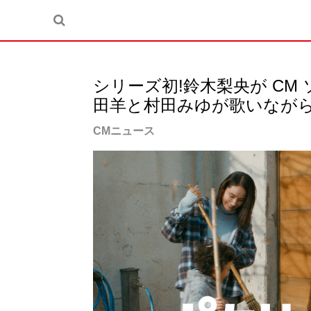
シリーズ初!鈴木梨央が C
田羊と村田みゆが歌いなが
CMニュース