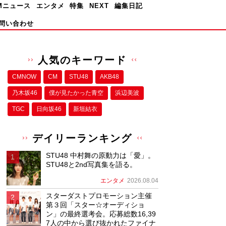
Mニュース
エンタメ
特集
NEXT
編集日記
問い合わせ
人気のキーワード
CMNOW
CM
STU48
AKB48
乃木坂46
僕が⾒たかった⻘空
浜辺美波
TGC
日向坂46
新垣結衣
デイリーランキング
STU48 中村舞の原動力は「愛」。
STU48と2nd写真集を語る。
エンタメ
2026.08.04
スターダストプロモーション主催
第３回「スター☆オーディショ
ン」の最終選考会。応募総数16,39
7人の中から選び抜かれたファイナ