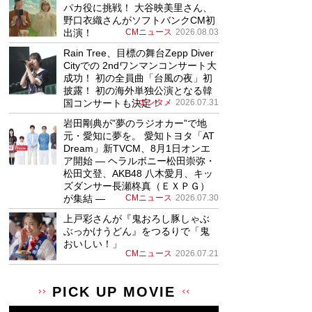
パカ役に挑戦！ 大谷映美里さん、
野口衣織さんがソフトバンクCM初
出演！
CMニュース
2026.08.03
Rain Tree、目標の舞台Zepp Diver
Cityでの 2ndワンマンコンサート大
成功！ 初の全員曲「台風の夜」初
披露！ 初の海外単独公演となる韓
国コンサートも決定！
エンタメ
2026.07.31
岩田剛典が”夢のラジオカー”で地
元・愛知に夢を。 愛知トヨタ「AT
Dream」新TVCM、8月1日オンエ
ア開始 ― ヘラルボニー松田崇弥・
松田文登、AKB48 八木愛月、キッ
ズダンサー長瀬柊真（ＥＸＰＧ）
が集結 ―
CMニュース
2026.07.30
上戸彩さんが『鬼おろし豚しゃぶ
ぶっかけうどん』をつるりで「鬼
おいしい！」
CMニュース
2026.07.21
PICK UP MOVIE