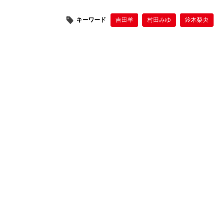
キーワード
吉田羊
村田みゆ
鈴木梨央