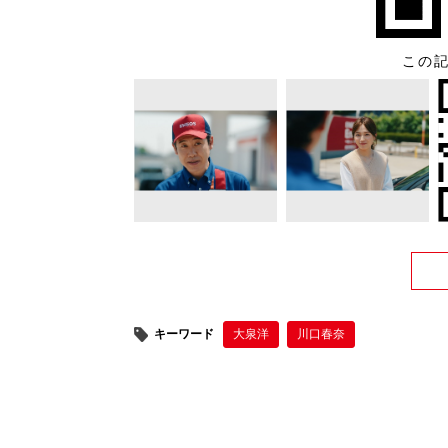
この
キーワード
大泉洋
川口春奈