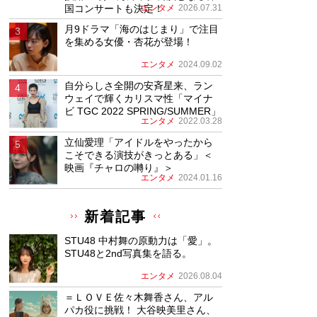
国コンサートも決定！
エンタメ
2026.07.31
月9ドラマ「海のはじまり」で注目
を集める女優・杏花が登場！
エンタメ
2024.09.02
自分らしさ全開の安斉星来、ラン
ウェイで輝くカリスマ性「マイナ
ビ TGC 2022 SPRING/SUMMER」
エンタメ
2022.03.28
立仙愛理「アイドルをやったから
こそできる演技がきっとある」＜
映画『チャロの囀り』＞
エンタメ
2024.01.16
新着記事
STU48 中村舞の原動力は「愛」。
STU48と2nd写真集を語る。
エンタメ
2026.08.04
＝ＬＯＶＥ佐々木舞香さん、アル
パカ役に挑戦！ 大谷映美里さん、