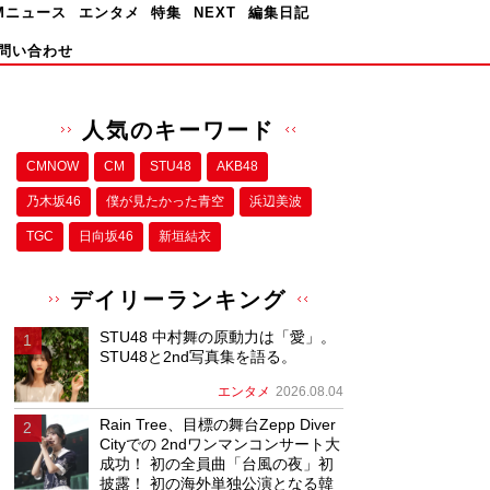
Mニュース
エンタメ
特集
NEXT
編集日記
問い合わせ
人気のキーワード
CMNOW
CM
STU48
AKB48
乃木坂46
僕が⾒たかった⻘空
浜辺美波
TGC
日向坂46
新垣結衣
デイリーランキング
STU48 中村舞の原動力は「愛」。
STU48と2nd写真集を語る。
エンタメ
2026.08.04
Rain Tree、目標の舞台Zepp Diver
Cityでの 2ndワンマンコンサート大
成功！ 初の全員曲「台風の夜」初
披露！ 初の海外単独公演となる韓