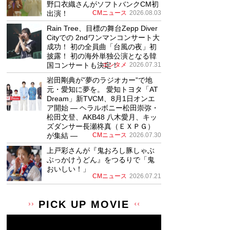
野口衣織さんがソフトバンクCM初
出演！
CMニュース
2026.08.03
Rain Tree、目標の舞台Zepp Diver
Cityでの 2ndワンマンコンサート大
成功！ 初の全員曲「台風の夜」初
披露！ 初の海外単独公演となる韓
国コンサートも決定！
エンタメ
2026.07.31
岩田剛典が”夢のラジオカー”で地
元・愛知に夢を。 愛知トヨタ「AT
Dream」新TVCM、8月1日オンエ
ア開始 ― ヘラルボニー松田崇弥・
松田文登、AKB48 八木愛月、キッ
ズダンサー長瀬柊真（ＥＸＰＧ）
が集結 ―
CMニュース
2026.07.30
上戸彩さんが『鬼おろし豚しゃぶ
ぶっかけうどん』をつるりで「鬼
おいしい！」
CMニュース
2026.07.21
PICK UP MOVIE