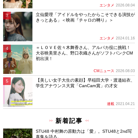
エンタメ
2026.08.04
立仙愛理「アイドルをやったからこそできる演技が
きっとある」＜映画『チャロの囀り』＞
エンタメ
2024.01.16
＝ＬＯＶＥ佐々木舞香さん、アルパカ役に挑戦！
大谷映美里さん、野口衣織さんがソフトバンクCM
初出演！
CMニュース
2026.08.03
【美しい女子大生の素顔】早稲田大学・渡邉結衣、
学生アナウンス大賞「CanCam賞」の才女
連載
2021.04.21
新着記事
STU48 中村舞の原動力は「愛」。STU48と2nd写
真集を語る。