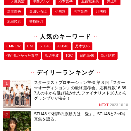
一ノ瀬美空
中西アルノ
乃木坂46
五百城茉央
井上和
冨里奈央
奥田いろは
小川彩
岡本姫奈
川﨑桜
池田瑛紗
菅原咲月
人気のキーワード
CMNOW
CM
STU48
AKB48
乃木坂46
僕が⾒たかった⻘空
浜辺美波
TGC
日向坂46
新垣結衣
デイリーランキング
スターダストプロモーション主催 第３回「スター
☆オーディション」の最終選考会。応募総数16,39
7人の中から選び抜かれたファイナリスト16人から
グランプリが決定！
NEXT
2023.10.10
STU48 中村舞の原動力は「愛」。STU48と2nd写
真集を語る。