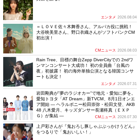
エンタメ
2026.08.04
＝ＬＯＶＥ佐々木舞香さん、アルパカ役に挑戦！
大谷映美里さん、野口衣織さんがソフトバンクCM
初出演！
CMニュース
2026.08.03
Rain Tree、目標の舞台Zepp DiverCityでの 2ndワ
ンマンコンサート大成功！ 初の全員曲「台風の
夜」初披露！ 初の海外単独公演となる韓国コンサ
ートも決定！
エンタメ
2026.07.31
岩田剛典が”夢のラジオカー”で地元・愛知に夢を。
愛知トヨタ「AT Dream」新TVCM、8月1日オンエ
ア開始 ― ヘラルボニー松田崇弥・松田文登、AKB
48 八木愛月、キッズダンサー長瀬柊真（ＥＸＰ
Ｇ）が集結 ―
CMニュース
2026.07.30
上戸彩さんが『鬼おろし豚しゃぶぶっかけうどん』
をつるりで「鬼おいしい！」