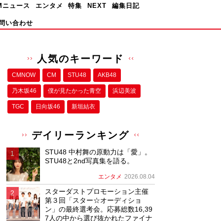
Mニュース
エンタメ
特集
NEXT
編集日記
問い合わせ
人気のキーワード
CMNOW
CM
STU48
AKB48
乃木坂46
僕が⾒たかった⻘空
浜辺美波
TGC
日向坂46
新垣結衣
デイリーランキング
STU48 中村舞の原動力は「愛」。
STU48と2nd写真集を語る。
エンタメ
2026.08.04
スターダストプロモーション主催
第３回「スター☆オーディショ
ン」の最終選考会。応募総数16,39
7人の中から選び抜かれたファイナ