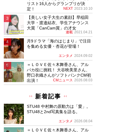
リスト16人からグランプリが決
定！
NEXT
2023.10.10
【美しい女子大生の素顔】早稲田
大学・渡邉結衣、学生アナウンス
大賞「CanCam賞」の才女
連載
2021.04.21
月9ドラマ「海のはじまり」で注目
を集める女優・杏花が登場！
エンタメ
2024.09.02
＝ＬＯＶＥ佐々木舞香さん、アル
パカ役に挑戦！ 大谷映美里さん、
野口衣織さんがソフトバンクCM初
出演！
CMニュース
2026.08.03
新着記事
STU48 中村舞の原動力は「愛」。
STU48と2nd写真集を語る。
エンタメ
2026.08.04
＝ＬＯＶＥ佐々木舞香さん、アル