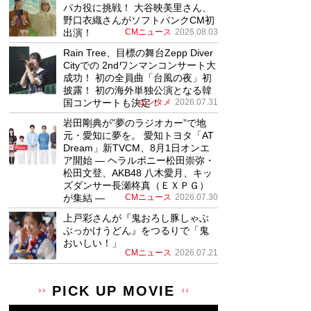
パカ役に挑戦！ 大谷映美里さん、
野口衣織さんがソフトバンクCM初
出演！
CMニュース
2026.08.03
Rain Tree、目標の舞台Zepp Diver
Cityでの 2ndワンマンコンサート大
成功！ 初の全員曲「台風の夜」初
披露！ 初の海外単独公演となる韓
国コンサートも決定！
エンタメ
2026.07.31
岩田剛典が”夢のラジオカー”で地
元・愛知に夢を。 愛知トヨタ「AT
Dream」新TVCM、8月1日オンエ
ア開始 ― ヘラルボニー松田崇弥・
松田文登、AKB48 八木愛月、キッ
ズダンサー長瀬柊真（ＥＸＰＧ）
が集結 ―
CMニュース
2026.07.30
上戸彩さんが『鬼おろし豚しゃぶ
ぶっかけうどん』をつるりで「鬼
おいしい！」
CMニュース
2026.07.21
PICK UP MOVIE