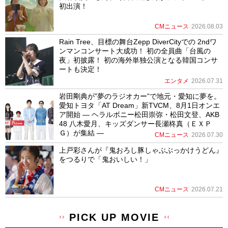
初出演！
CMニュース
2026.08.03
Rain Tree、目標の舞台Zepp DiverCityでの 2ndワ
ンマンコンサート大成功！ 初の全員曲「台風の
夜」初披露！ 初の海外単独公演となる韓国コンサ
ートも決定！
エンタメ
2026.07.31
岩田剛典が”夢のラジオカー”で地元・愛知に夢を。
愛知トヨタ「AT Dream」新TVCM、8月1日オンエ
ア開始 ― ヘラルボニー松田崇弥・松田文登、AKB
48 八木愛月、キッズダンサー長瀬柊真（ＥＸＰ
Ｇ）が集結 ―
CMニュース
2026.07.30
上戸彩さんが『鬼おろし豚しゃぶぶっかけうどん』
をつるりで「鬼おいしい！」
CMニュース
2026.07.21
PICK UP MOVIE