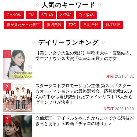
人気のキーワード
CMNOW
CM
STU48
AKB48
乃木坂46
僕が⾒たかった⻘空
浜辺美波
TGC
日向坂46
新垣結衣
デイリーランキング
【美しい女子大生の素顔】早稲田大学・渡邉結衣、
学生アナウンス大賞「CanCam賞」の才女
連載
2021.04.21
スターダストプロモーション主催 第３回「スター
☆オーディション」の最終選考会。応募総数16,39
7人の中から選び抜かれたファイナリスト16人から
グランプリが決定！
NEXT
2023.10.10
立仙愛理「アイドルをやったからこそできる演技が
きっとある」＜映画『チャロの囀り』＞