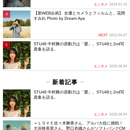
エンタメ
2024.01.16
【新WEB企画】 女優とカメラとフィルムと。花岡
すみれ Photo by Dream Aya
NEXT
2022.04.07
STU48 中村舞の原動力は「愛」。STU48と2nd写
真集を語る。
エンタメ
2026.08.04
新着記事
STU48 中村舞の原動力は「愛」。STU48と2nd写
真集を語る。
エンタメ
2026.08.04
＝ＬＯＶＥ佐々木舞香さん、アルパカ役に挑戦！
大谷映美里さん、野口衣織さんがソフトバンクCM