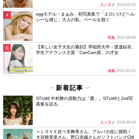
エンタメ
2024.09.02
eggモデル・まぁみ、初写真集で「エロいけどヘル
シーな感じ」大人の私、ベールを脱ぐ
特集
2021.08.06
【美しい女子大生の素顔】早稲田大学・渡邉結衣、
学生アナウンス大賞「CanCam賞」の才女
連載
2021.04.21
新着記事
STU48 中村舞の原動力は「愛」。STU48と2nd写
真集を語る。
エンタメ
2026.08.04
＝ＬＯＶＥ佐々木舞香さん、アルパカ役に挑戦！
大谷映美里さん、野口衣織さんがソフトバンクCM