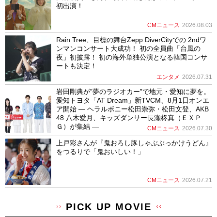
初出演！
CMニュース
2026.08.03
Rain Tree、目標の舞台Zepp DiverCityでの 2ndワ
ンマンコンサート大成功！ 初の全員曲「台風の
夜」初披露！ 初の海外単独公演となる韓国コンサ
ートも決定！
エンタメ
2026.07.31
岩田剛典が”夢のラジオカー”で地元・愛知に夢を。
愛知トヨタ「AT Dream」新TVCM、8月1日オンエ
ア開始 ― ヘラルボニー松田崇弥・松田文登、AKB
48 八木愛月、キッズダンサー長瀬柊真（ＥＸＰ
Ｇ）が集結 ―
CMニュース
2026.07.30
上戸彩さんが『鬼おろし豚しゃぶぶっかけうどん』
をつるりで「鬼おいしい！」
CMニュース
2026.07.21
PICK UP MOVIE