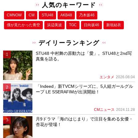
人気のキーワード
CMNOW
CM
STU48
AKB48
乃木坂46
僕が⾒たかった⻘空
浜辺美波
TGC
日向坂46
新垣結衣
デイリーランキング
STU48 中村舞の原動力は「愛」。STU48と2nd写
真集を語る。
エンタメ
2026.08.04
「Indeed」新TVCMシリーズに、5人組ガールグル
ープ LE SSERAFIMが出演開始！
CMニュース
2024.11.28
月9ドラマ「海のはじまり」で注目を集める女優・
杏花が登場！