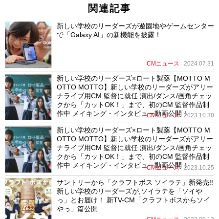
関連記事
新しい学校のリーダーズが遊園地やゲームセンター
で「Galaxy AI」の新機能を披露！
CMニュース
2024.07.31
新しい学校のリーダーズ×ロート製薬【MOTTO M
OTTO MOTTO】新しい学校のリーダーズがアリー
ナライブ用CM 監督に就任 演出/ダンス/画角チェッ
クから「カットOK！」まで、初のCM 監督作品制
作中 メイキング・インタビュー動画公開！
CMニュース
2023.10.30
新しい学校のリーダーズ×ロート製薬【MOTTO M
OTTO MOTTO】新しい学校のリーダーズがアリー
ナライブ用CM 監督に就任 演出/ダンス/画角チェッ
クから「カットOK！」まで、初のCM 監督作品制
作中 メイキング・インタビュー動画公開！
CMニュース
2023.10.25
サントリーから「クラフトボス ソイラテ」新発売!!
新しい学校のリーダーズが,ソイラテを「ソイや
っ」とお届け！ 新TV-CM「クラフトボスからソイ
やっ」篇公開