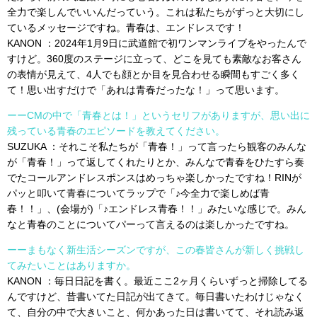
全力で楽しんでいいんだっていう。これは私たちがずっと大切にし
ているメッセージですね。青春は、エンドレスです！
KANON ：2024年1月9日に武道館で初ワンマンライブをやったんで
すけど。360度のステージに立って、どこを見ても素敵なお客さん
の表情が見えて、4人でも顔とか目を見合わせる瞬間もすごく多く
て！思い出すだけで「あれは青春だったな！」って思います。
ーーCMの中で「青春とは！」というセリフがありますが、思い出に
残っている青春のエピソードを教えてください。
SUZUKA ：それこそ私たちが「青春！」って言ったら観客のみんな
が「青春！」って返してくれたりとか、みんなで青春をひたすら奏
でたコールアンドレスポンスはめっちゃ楽しかったですね！RINが
パッと叩いて青春についてラップで「♪今全力で楽しめば青
春！！」、(会場が)「♪エンドレス青春！！」みたいな感じで。みん
なと青春のことについてパーって言えるのは楽しかったですね。
ーーまもなく新生活シーズンですが、この春皆さんが新しく挑戦し
てみたいことはありますか。
KANON ：毎日日記を書く。最近ここ2ヶ月くらいずっと掃除してる
んですけど、昔書いてた日記が出てきて。毎日書いたわけじゃなく
て、自分の中で大きいこと、何かあった日は書いてて、それ読み返