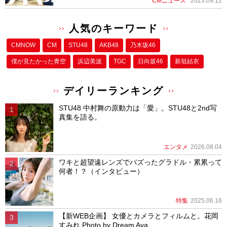
CMニュース
2023.09.12
人気のキーワード
CMNOW
CM
STU48
AKB48
乃木坂46
僕が⾒たかった⻘空
浜辺美波
TGC
日向坂46
新垣結衣
デイリーランキング
STU48 中村舞の原動力は「愛」。STU48と2nd写
真集を語る。
エンタメ
2026.08.04
ワキと超望遠レンズでバズったグラドル・累累って
何者！？（インタビュー）
特集
2025.06.16
【新WEB企画】 女優とカメラとフィルムと。花岡
すみれ Photo by Dream Aya