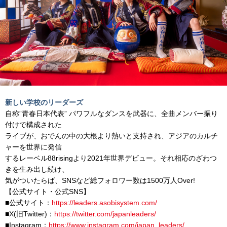
新しい学校のリーダーズ
自称”青春日本代表” パワフルなダンスを武器に、全曲メンバー振り
付けで構成された
ライブが、おでんの中の大根より熱いと支持され、アジアのカルチ
ャーを世界に発信
するレーベル88risingより2021年世界デビュー。それ相応のざわつ
きを生み出し続け、
気がついたらば、SNSなど総フォロワー数は1500万人Over!
【公式サイト・公式SNS】
■公式サイト：
https://leaders.asobisystem.com/
■X(旧Twitter)：
https://twitter.com/japanleaders/
■Instagram：
https://www.instagram.com/japan_leaders/