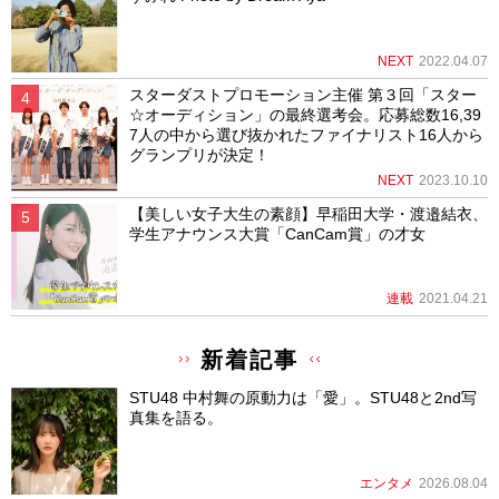
NEXT
2022.04.07
スターダストプロモーション主催 第３回「スター
☆オーディション」の最終選考会。応募総数16,39
7人の中から選び抜かれたファイナリスト16人から
グランプリが決定！
NEXT
2023.10.10
【美しい女子大生の素顔】早稲田大学・渡邉結衣、
学生アナウンス大賞「CanCam賞」の才女
連載
2021.04.21
新着記事
STU48 中村舞の原動力は「愛」。STU48と2nd写
真集を語る。
エンタメ
2026.08.04