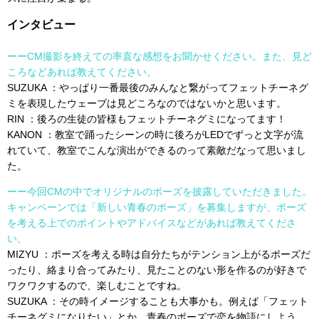
インタビュー
ーーCM撮影を終えての率直な感想をお聞かせください。また、見ど
ころなどあれば教えてください。
SUZUKA ：やっぱり一番最後のみんなと繋がってフェットチーネグ
ミを表現したウェーブは見どころなのではないかと思います。
RIN ：後ろの生徒の皆様もフェットチーネグミになってます！
KANON ：教室で踊ったシーンの時に後ろがLEDでずっと文字が流
れていて、教室でこんな演出ができるのって素敵だなって思いまし
た。
ーー今回CMの中でオリジナルのポーズを披露していただきました。
キャンペーンでは「新しい青春のポーズ」を募集しますが、ポーズ
を考える上でのポイントやアドバイスなどがあれば教えてくださ
い。
MIZYU ：ポーズを考える時は自分たちがテンション上がるポーズだ
ったり、絡まり合ってみたり、見たことのない形を作るのが好きで
ワクワクするので、楽しむことですね。
SUZUKA ：その時イメージすることも大事かも。例えば「フェット
チーネグミになりたい」とか、青春のポーズで恋を物語にしよう、