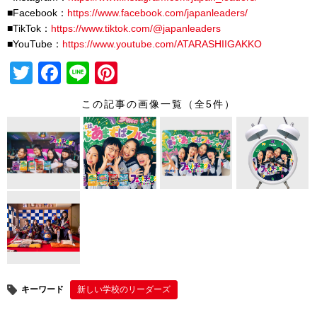
■Facebook：
https://www.facebook.com/japanleaders/
■TikTok：
https://www.tiktok.com/@japanleaders
■YouTube：
https://www.youtube.com/ATARASHIIGAKKO
T
F
Li
Pi
wi
a
n
nt
この記事の画像一覧（全5件）
tt
c
e
er
er
e
e
b
st
o
o
k
キーワード
新しい学校のリーダーズ