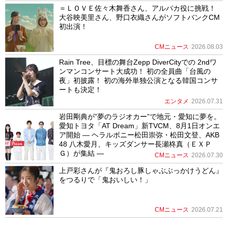
＝ＬＯＶＥ佐々木舞香さん、アルパカ役に挑戦！
大谷映美里さん、野口衣織さんがソフトバンクCM
初出演！
CMニュース
2026.08.03
Rain Tree、目標の舞台Zepp DiverCityでの 2ndワ
ンマンコンサート大成功！ 初の全員曲「台風の
夜」初披露！ 初の海外単独公演となる韓国コンサ
ートも決定！
エンタメ
2026.07.31
岩田剛典が”夢のラジオカー”で地元・愛知に夢を。
愛知トヨタ「AT Dream」新TVCM、8月1日オンエ
ア開始 ― ヘラルボニー松田崇弥・松田文登、AKB
48 八木愛月、キッズダンサー長瀬柊真（ＥＸＰ
Ｇ）が集結 ―
CMニュース
2026.07.30
上戸彩さんが『鬼おろし豚しゃぶぶっかけうどん』
をつるりで「鬼おいしい！」
CMニュース
2026.07.21