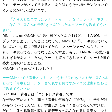
とか。テーマがパッて決まると、あとはもうその場のテンションで
考えるのがいいと思います。
ーー「きゅんとあまずっぱフルーティー！」なフェットチーネグミ
にちなんで、皆さんが最近“きゅん”としたエピソードを教えてくだ
さい。
RIN ：この前KANONのお誕生日だったんですけど、「KANONにサ
プライズしよう」ってことになって。MIZYUが「ケーキ買っていく
ね」みたいな感じで連絡取ってたら、マネージャーさんも「こっち
もケーキ買ってる」ってなったんですよ。もう、KANONへの愛が溢
れすぎるがあまり、みんなケーキを買ってきちゃって。ケーキ2個で
盛大にお祝いしましたね。
KANON ：“きゅん”としました！
ーーCMの中で「青春とは！」というセリフがありますが、皆さんに
とって「青春とは！」を一言で表すと何ですか？その理由もあわせ
て教えてください。
SUZUKA ：青春とは「エンドレス青春」です！
なぜかと言いますと、我々「青春に年齢なんて関係ない、学生だけ
のものじゃねえんだ」と、学生以外にもよく言ってるんですけど。
だから、前の武道館の時にも老若男女のみんなが共に青春を、今を