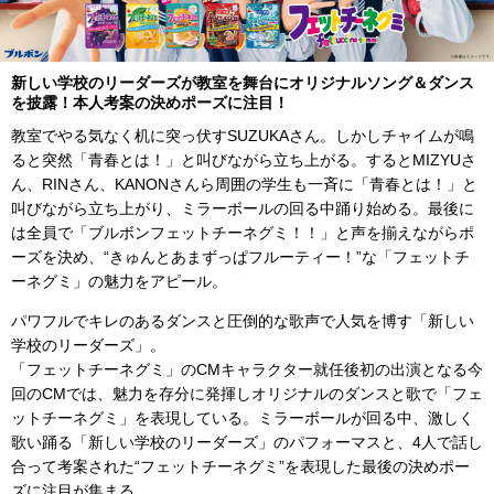
新しい学校のリーダーズが教室を舞台にオリジナルソング＆ダンス
を披露！本人考案の決めポーズに注目！
教室でやる気なく机に突っ伏すSUZUKAさん。しかしチャイムが鳴
ると突然「青春とは！」と叫びながら立ち上がる。するとMIZYUさ
ん、RINさん、KANONさんら周囲の学生も一斉に「青春とは！」と
叫びながら立ち上がり、ミラーボールの回る中踊り始める。最後に
は全員で「ブルボンフェットチーネグミ！！」と声を揃えながらポ
ーズを決め、“きゅんとあまずっぱフルーティー！”な「フェットチ
ーネグミ」の魅力をアピール。
パワフルでキレのあるダンスと圧倒的な歌声で人気を博す「新しい
学校のリーダーズ」。
「フェットチーネグミ」のCMキャラクター就任後初の出演となる今
回のCMでは、魅力を存分に発揮しオリジナルのダンスと歌で「フェ
ットチーネグミ」を表現している。ミラーボールが回る中、激しく
歌い踊る「新しい学校のリーダーズ」のパフォーマスと、4人で話し
合って考案された“フェットチーネグミ”を表現した最後の決めポー
ズに注目が集まる。