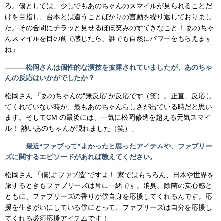
ろ。僕としては、少しでもあのちゃんのスマイルが見られることだ
けを目指し、台本とは違うことばかりの言動を繰り返しておりまし
た。その合間にチラッと見せるほほ笑みのすてきなこと！ あのちゃ
んスマイルを目の前で感じたら、誰でも自然にパワーをもらえます
ね」
―――松岡さんは個性的な演技を披露されていましたが、あのちゃ
んの反応はいかがでしたか？
松岡さん 「あのちゃんの“無反応”が反応です（笑）。正直、反応し
てくれていない時が、最もあのちゃんらしさが出ている時だと思い
ます。そしてCM の最後には、一気に松岡修造を超える元気スマイ
ル！ 熱いあのちゃんが現れました（笑）」
―――最近“ファブって”よかったと思ったアイテムや、ファブリー
ズに関するエピソードがあれば教えてください。
松岡さん 「僕は“ファブ造”ですよ！ 家ではもちろん、日本や世界を
旅するときもファブリーズは常に一緒です。消臭、除菌の安心感と
ともに、ファブリーズの香りが僕自身を応援してくれるんです。応
援を生きがいにしている僕にとって、ファブリーズは自分を応援し
てくれる必須応援アイテムです！」