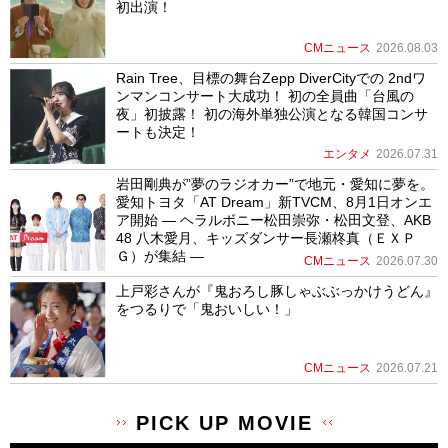
初出演！
CMニュース
2026.08.03
Rain Tree、目標の舞台Zepp DiverCityでの 2ndワ
ンマンコンサート大成功！ 初の全員曲「台風の
夜」初披露！ 初の海外単独公演となる韓国コンサ
ートも決定！
エンタメ
2026.07.31
岩田剛典が”夢のラジオカー”で地元・愛知に夢を。
愛知トヨタ「AT Dream」新TVCM、8月1日オンエ
ア開始 ― ヘラルボニー松田崇弥・松田文登、AKB
48 八木愛月、キッズダンサー長瀬柊真（ＥＸＰ
Ｇ）が集結 ―
CMニュース
2026.07.30
上戸彩さんが『鬼おろし豚しゃぶぶっかけうどん』
をつるりで「鬼おいしい！」
CMニュース
2026.07.21
PICK UP MOVIE