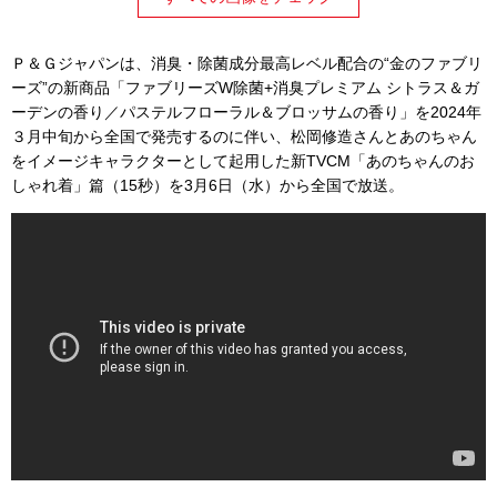
Ｐ＆Ｇジャパンは、消臭・除菌成分最高レベル配合の“金のファブリ
ーズ”の新商品「ファブリーズW除菌+消臭プレミアム シトラス＆ガ
ーデンの香り／パステルフローラル＆ブロッサムの香り」を2024年
３月中旬から全国で発売するのに伴い、松岡修造さんとあのちゃん
をイメージキャラクターとして起用した新TVCM「あのちゃんのお
しゃれ着」篇（15秒）を3月6日（水）から全国で放送。