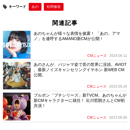
キーワード
あの
松岡修造
関連記事
あのちゃんが様々な表情を披露！ 「あの、アマ
ノ」を連呼するAMANO新CMが公開！
CMニュース
2024.06.11
あのさんが、パジャマ姿で音の世界に没頭。AVIOT
、最新ノイズキャンセリングイヤホン 新WEB CM
公開。
CMニュース
2023.09.20
ブルボン「プチシリーズ」新TVCM。あのちゃんが
新CMキャラクターに就任！ 出川哲朗さんとCM初
共演！
CMニュース
2023.06.06