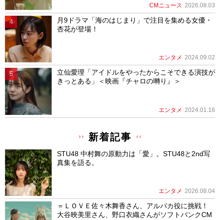
CMニュース
2026.08.03
月9ドラマ「海のはじまり」で注目を集める女優・
杏花が登場！
エンタメ
2024.09.02
立仙愛理「アイドルをやったからこそできる演技が
きっとある」＜映画『チャロの囀り』＞
エンタメ
2024.01.16
新着記事
STU48 中村舞の原動力は「愛」。STU48と2nd写
真集を語る。
エンタメ
2026.08.04
＝ＬＯＶＥ佐々木舞香さん、アルパカ役に挑戦！
大谷映美里さん、野口衣織さんがソフトバンクCM