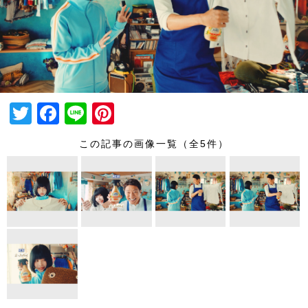
T
F
Li
Pi
wi
a
n
nt
この記事の画像一覧（全5件）
tt
c
e
er
er
e
e
b
st
o
o
k