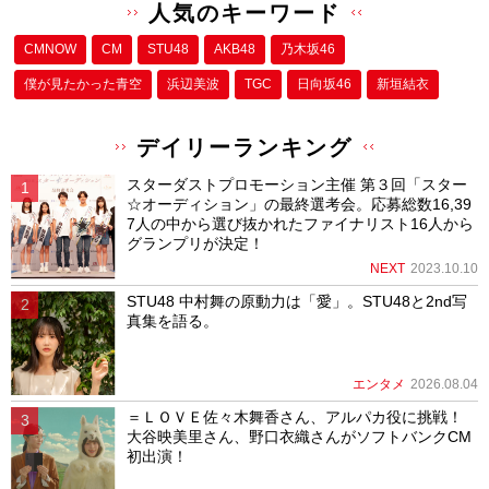
人気のキーワード
CMNOW
CM
STU48
AKB48
乃木坂46
僕が⾒たかった⻘空
浜辺美波
TGC
日向坂46
新垣結衣
デイリーランキング
スターダストプロモーション主催 第３回「スター
☆オーディション」の最終選考会。応募総数16,39
7人の中から選び抜かれたファイナリスト16人から
グランプリが決定！
NEXT
2023.10.10
STU48 中村舞の原動力は「愛」。STU48と2nd写
真集を語る。
エンタメ
2026.08.04
＝ＬＯＶＥ佐々木舞香さん、アルパカ役に挑戦！
大谷映美里さん、野口衣織さんがソフトバンクCM
初出演！