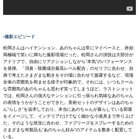
▪️撮影エピソード
松岡さんはハイテンション、あのちゃんは常にマイペースと、終始
両極端で笑いに満ちた撮影現場だった。松岡さんの演技は大部分が
アドリブで、自由にリアクションしながら“本気”のパフォーマンス
を発揮。「消臭・除菌成分最高レベル配合」のセリフに合わせ、自
身で考えたさまざまな動きをその場に合わせて披露するなど、現場
全体の雰囲気を和ませる様子が印象的で、それには、いつもクール
な雰囲気のあのちゃんも思わず笑ってしまうほど。ラストショット
では、松岡さんの強大なテンションに引っ張られ気味なあのちゃん
の表情をうかがうことができた。美術セットのデザインはあのちゃ
ん“らしさ”を追求しており、本当にあのちゃんが暮らしている部屋
をイメージして、インテリアだけでなく細かな小道具まで作り上げ
た。そのような状況に合わせ、ファブリーズをスプレーするための
さまざまな布製品も“あのちゃん好み”のアイテムを数多く配置して
いる。