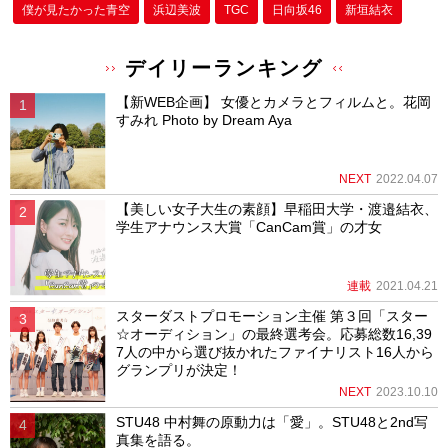
僕が⾒たかった⻘空
浜辺美波
TGC
日向坂46
新垣結衣
デイリーランキング
【新WEB企画】 女優とカメラとフィルムと。花岡
すみれ Photo by Dream Aya
NEXT
2022.04.07
【美しい女子大生の素顔】早稲田大学・渡邉結衣、
学生アナウンス大賞「CanCam賞」の才女
連載
2021.04.21
スターダストプロモーション主催 第３回「スター
☆オーディション」の最終選考会。応募総数16,39
7人の中から選び抜かれたファイナリスト16人から
グランプリが決定！
NEXT
2023.10.10
STU48 中村舞の原動力は「愛」。STU48と2nd写
真集を語る。