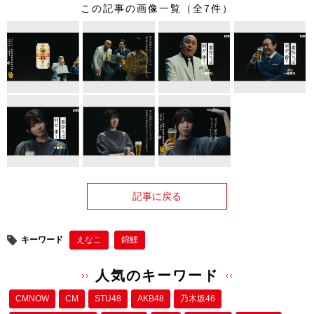
この記事の画像一覧（全7件）
記事に戻る
キーワード
えなこ
錦鯉
人気のキーワード
CMNOW
CM
STU48
AKB48
乃木坂46