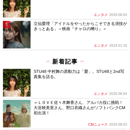
エンタメ
2026.08.04
立仙愛理「アイドルをやったからこそできる演技が
きっとある」＜映画『チャロの囀り』＞
エンタメ
2024.01.16
新着記事
STU48 中村舞の原動力は「愛」。STU48と2nd写
真集を語る。
エンタメ
2026.08.04
＝ＬＯＶＥ佐々木舞香さん、アルパカ役に挑戦！
大谷映美里さん、野口衣織さんがソフトバンクCM
初出演！
CMニュース
2026.08.03