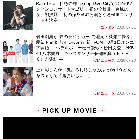
Rain Tree、目標の舞台Zepp DiverCityでの 2ndワ
ンマンコンサート大成功！ 初の全員曲「台風の
夜」初披露！ 初の海外単独公演となる韓国コンサ
ートも決定！
エンタメ
2026.07.31
岩田剛典が”夢のラジオカー”で地元・愛知に夢を。
愛知トヨタ「AT Dream」新TVCM、8月1日オンエ
ア開始 ― ヘラルボニー松田崇弥・松田文登、AKB
48 八木愛月、キッズダンサー長瀬柊真（ＥＸＰ
Ｇ）が集結 ―
CMニュース
2026.07.30
上戸彩さんが『鬼おろし豚しゃぶぶっかけうどん』
をつるりで「鬼おいしい！」
CMニュース
2026.07.21
PICK UP MOVIE