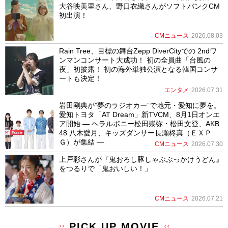
大谷映美里さん、野口衣織さんがソフトバンクCM
初出演！
CMニュース
2026.08.03
Rain Tree、目標の舞台Zepp DiverCityでの 2ndワ
ンマンコンサート大成功！ 初の全員曲「台風の
夜」初披露！ 初の海外単独公演となる韓国コンサ
ートも決定！
エンタメ
2026.07.31
岩田剛典が”夢のラジオカー”で地元・愛知に夢を。
愛知トヨタ「AT Dream」新TVCM、8月1日オンエ
ア開始 ― ヘラルボニー松田崇弥・松田文登、AKB
48 八木愛月、キッズダンサー長瀬柊真（ＥＸＰ
Ｇ）が集結 ―
CMニュース
2026.07.30
上戸彩さんが『鬼おろし豚しゃぶぶっかけうどん』
をつるりで「鬼おいしい！」
CMニュース
2026.07.21
PICK UP MOVIE