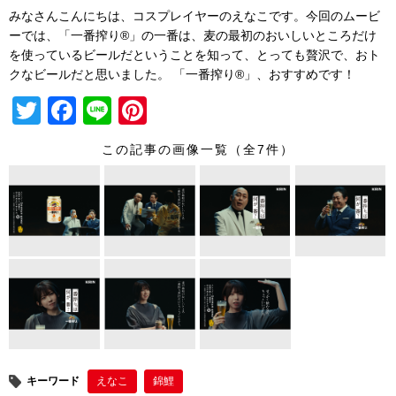
みなさんこんにちは、コスプレイヤーのえなこです。今回のムービ
ーでは、「一番搾り®」の一番は、麦の最初のおいしいところだけ
を使っているビールだということを知って、とっても贅沢で、おト
クなビールだと思いました。 「一番搾り®」、おすすめです！
T
F
Li
Pi
wi
a
n
nt
この記事の画像一覧（全7件）
tt
c
e
er
er
e
e
b
st
o
o
k
キーワード
えなこ
錦鯉