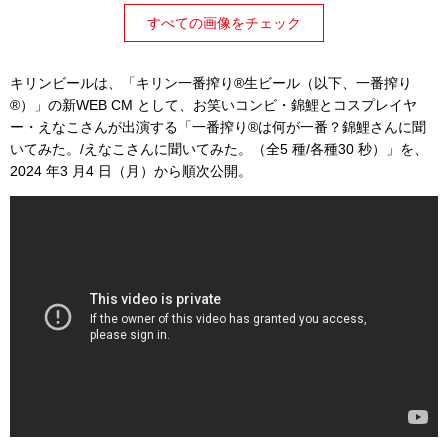
すべての画像をチェック
キリンビールは、「キリン一番搾り
®
生ビール（以下、一番搾り
®
）」の新WEB CM として、お笑いコンビ・錦鯉とコスプレイヤ
ー・えなこさんが出演する「一番搾り
®
は何が一番？錦鯉さんに聞
いてみた。/えなこさんに聞いてみた。（全5 種/各種30 秒）」を、
2024 年3 月4 日（月）から順次公開。