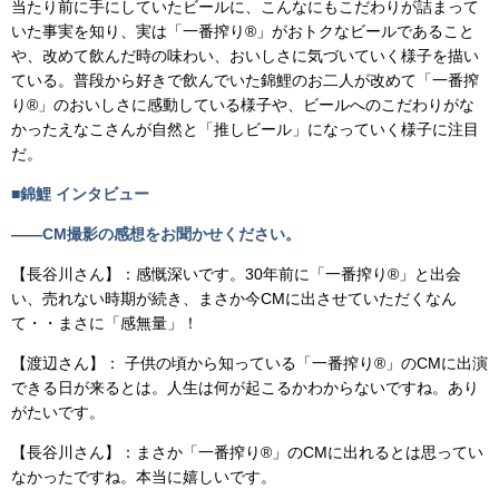
当たり前に手にしていたビールに、こんなにもこだわりが詰まって
いた事実を知り、実は「一番搾り®」がおトクなビールであること
や、改めて飲んだ時の味わい、おいしさに気づいていく様子を描い
ている。普段から好きで飲んでいた錦鯉のお二人が改めて「一番搾
り®」のおいしさに感動している様子や、ビールへのこだわりがな
かったえなこさんが自然と「推しビール」になっていく様子に注目
だ。
■錦鯉 インタビュー
――CM撮影の感想をお聞かせください。
【長谷川さん】：感慨深いです。30年前に「一番搾り®」と出会
い、売れない時期が続き、まさか今CMに出させていただくなん
て・・まさに「感無量」！
【渡辺さん】： 子供の頃から知っている「一番搾り®」のCMに出演
できる日が来るとは。人生は何が起こるかわからないですね。あり
がたいです。
【長谷川さん】：まさか「一番搾り®」のCMに出れるとは思ってい
なかったですね。本当に嬉しいです。