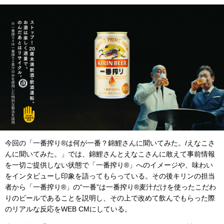
今回の「一番搾り®は何が一番？錦鯉さんに聞いてみた。/えなこさ
んに聞いてみた。」では、錦鯉さんとえなこさんに敢えて事前情報
を一切ご提供しない状態で「一番搾り®」へのイメージや、味わい
をインタビューし印象を語ってもらっている。その後キリンの担当
者から「一番搾り®」の“一番”は一番搾り®麦汁だけを使ったこだわ
りのビールであることを説明し、その上で改めて飲んでもらった際
のリアルな反応をWEB CMにしている。