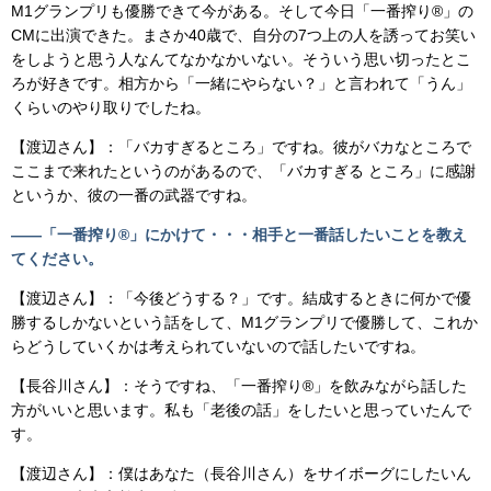
M1グランプリも優勝できて今がある。そして今日「一番搾り®」の
CMに出演できた。まさか40歳で、自分の7つ上の人を誘ってお笑い
をしようと思う人なんてなかなかいない。そういう思い切ったとこ
ろが好きです。相方から「一緒にやらない？」と言われて「うん」
くらいのやり取りでしたね。
【渡辺さん】：「バカすぎるところ」ですね。彼がバカなところで
ここまで来れたというのがあるので、「バカすぎる ところ」に感謝
というか、彼の一番の武器ですね。
――「一番搾り®」にかけて・・・相手と一番話したいことを教え
てください。
【渡辺さん】：「今後どうする？」です。結成するときに何かで優
勝するしかないという話をして、M1グランプリで優勝して、これか
らどうしていくかは考えられていないので話したいですね。
【長谷川さん】：そうですね、「一番搾り®」を飲みながら話した
方がいいと思います。私も「老後の話」をしたいと思っていたんで
す。
【渡辺さん】：僕はあなた（長谷川さん）をサイボーグにしたいん