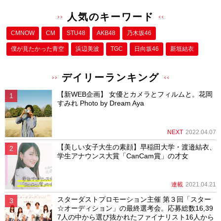
人気のキーワード
CMNOW
CM
STU48
AKB48
乃木坂46
僕が⾒たかった⻘空
浜辺美波
TGC
日向坂46
新垣結衣
デイリーランキング
【新WEB企画】 女優とカメラとフィルムと。花岡
すみれ Photo by Dream Aya
NEXT
2022.04.07
【美しい女子大生の素顔】早稲田大学・渡邉結衣、
学生アナウンス大賞「CanCam賞」の才女
連載
2021.04.21
スターダストプロモーション主催 第３回「スター
☆オーディション」の最終選考会。応募総数16,39
7人の中から選び抜かれたファイナリスト16人から