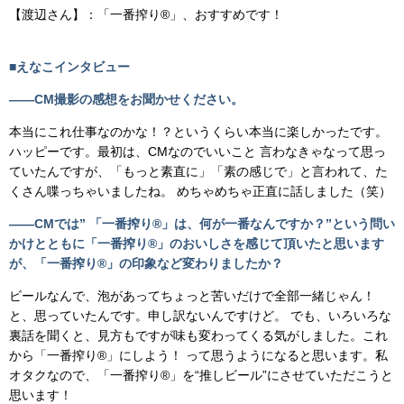
【渡辺さん】：「一番搾り®」、おすすめです！
■えなこインタビュー
――CM撮影の感想をお聞かせください。
本当にこれ仕事なのかな！？というくらい本当に楽しかったです。
ハッピーです。最初は、CMなのでいいこと 言わなきゃなって思っ
ていたんですが、「もっと素直に」「素の感じで」と言われて、た
くさん喋っちゃいましたね。 めちゃめちゃ正直に話しました（笑）
――CMでは” 「一番搾り®」は、何が一番なんですか？”という問い
かけとともに「一番搾り®」のおいしさを感じて頂いたと思います
が、「一番搾り®」の印象など変わりましたか？
ビールなんで、泡があってちょっと苦いだけで全部一緒じゃん！
と、思っていたんです。申し訳ないんですけど。 でも、いろいろな
裏話を聞くと、見方もですが味も変わってくる気がしました。これ
から「一番搾り®」にしよう！ って思うようになると思います。私
オタクなので、「一番搾り®」を“推しビール”にさせていただこうと
思います！