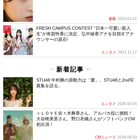
連載
2023.03.22
FRESH CAMPUS CONTEST “日本一可愛い新入
生”が有賀怜香に決定。弘中綾香アナを目指すアナ
ウンサーの原石!
エンタメ
2021.11.17
新着記事
STU48 中村舞の原動力は「愛」。STU48と2nd写
真集を語る。
エンタメ
2026.08.04
＝ＬＯＶＥ佐々木舞香さん、アルパカ役に挑戦！
大谷映美里さん、野口衣織さんがソフトバンクCM
初出演！
CMニュース
2026.08.03