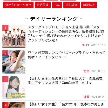
僕が⾒たかった⻘空
浜辺美波
TGC
日向坂46
新垣結衣
デイリーランキング
スターダストプロモーション主催 第３回「スター
☆オーディション」の最終選考会。応募総数16,39
7人の中から選び抜かれたファイナリスト16人から
グランプリが決定！
NEXT
2023.10.10
ワキと超望遠レンズでバズったグラドル・累累って
何者！？（インタビュー）
特集
2025.06.16
【美しい女子大生の素顔】早稲田大学・渡邉結衣、
学生アナウンス大賞「CanCam賞」の才女
連載
2021.04.21
【美しい女子大生】千葉大学4年・坂本桜の美しさ