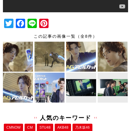
T
F
Li
Pi
wi
a
n
nt
この記事の画像一覧（全8件）
tt
c
e
er
er
e
e
b
st
o
o
k
人気のキーワード
CMNOW
CM
STU48
AKB48
乃木坂46