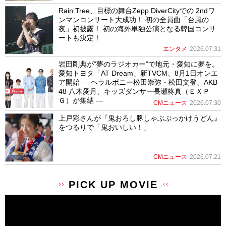
Rain Tree、目標の舞台Zepp DiverCityでの 2ndワ
ンマンコンサート大成功！ 初の全員曲「台風の
夜」初披露！ 初の海外単独公演となる韓国コンサ
ートも決定！
エンタメ
2026.07.31
岩田剛典が”夢のラジオカー”で地元・愛知に夢を。
愛知トヨタ「AT Dream」新TVCM、8月1日オンエ
ア開始 ― ヘラルボニー松田崇弥・松田文登、AKB
48 八木愛月、キッズダンサー長瀬柊真（ＥＸＰ
Ｇ）が集結 ―
CMニュース
2026.07.30
上戸彩さんが『鬼おろし豚しゃぶぶっかけうどん』
をつるりで「鬼おいしい！」
CMニュース
2026.07.21
PICK UP MOVIE