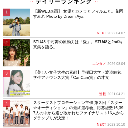
デイリーランキング
【新WEB企画】 女優とカメラとフィルムと。花岡
すみれ Photo by Dream Aya
NEXT
2022.04.07
STU48 中村舞の原動力は「愛」。STU48と2nd写
真集を語る。
エンタメ
2026.08.04
【美しい女子大生の素顔】早稲田大学・渡邉結衣、
学生アナウンス大賞「CanCam賞」の才女
連載
2021.04.21
スターダストプロモーション主催 第３回「スター
☆オーディション」の最終選考会。応募総数16,39
7人の中から選び抜かれたファイナリスト16人から
グランプリが決定！
NEXT
2023.10.10