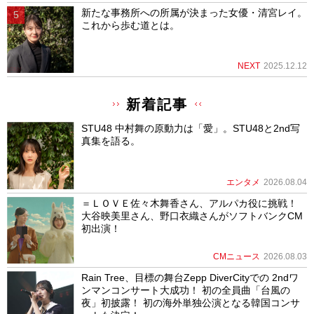
新たな事務所への所属が決まった女優・清宮レイ。
これから歩む道とは。
NEXT
2025.12.12
新着記事
STU48 中村舞の原動力は「愛」。STU48と2nd写
真集を語る。
エンタメ
2026.08.04
＝ＬＯＶＥ佐々木舞香さん、アルパカ役に挑戦！
大谷映美里さん、野口衣織さんがソフトバンクCM
初出演！
CMニュース
2026.08.03
Rain Tree、目標の舞台Zepp DiverCityでの 2ndワ
ンマンコンサート大成功！ 初の全員曲「台風の
夜」初披露！ 初の海外単独公演となる韓国コンサ