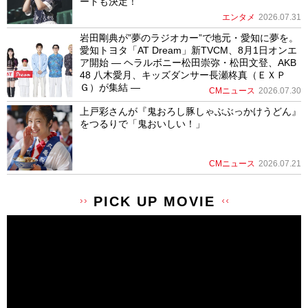
ートも決定！
エンタメ
2026.07.31
岩田剛典が”夢のラジオカー”で地元・愛知に夢を。
愛知トヨタ「AT Dream」新TVCM、8月1日オンエ
ア開始 ― ヘラルボニー松田崇弥・松田文登、AKB
48 八木愛月、キッズダンサー長瀬柊真（ＥＸＰ
Ｇ）が集結 ―
CMニュース
2026.07.30
上戸彩さんが『鬼おろし豚しゃぶぶっかけうどん』
をつるりで「鬼おいしい！」
CMニュース
2026.07.21
PICK UP MOVIE