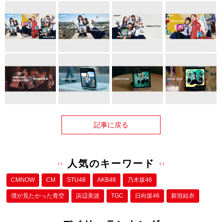
記事に戻る
人気のキーワード
CMNOW
CM
STU48
AKB48
乃木坂46
僕が⾒たかった⻘空
浜辺美波
TGC
日向坂46
新垣結衣