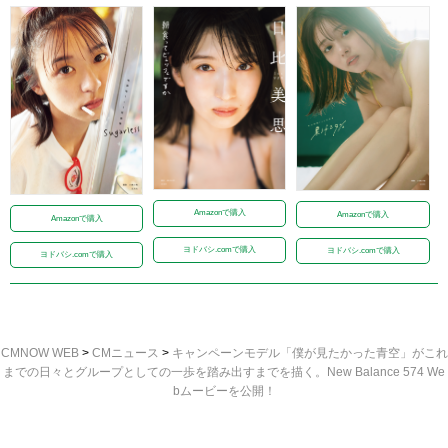
Amazonで購入
Amazonで購入
Amazonで購入
ヨドバシ.comで購入
ヨドバシ.comで購入
ヨドバシ.comで購入
CMNOW WEB
>
CMニュース
>
キャンペーンモデル「僕が見たかった青空」がこれ
までの日々とグループとしての一歩を踏み出すまでを描く。New Balance 574 We
bムービーを公開！