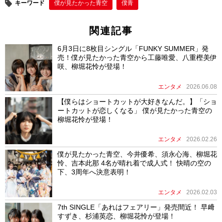
キーワード
僕が⾒たかった⻘空
僕⻘
関連記事
6月3日に8枚目シングル「FUNKY SUMMER」発
売！僕が見たかった青空から工藤唯愛、八重樫美伊
咲、柳堀花怜が登場！
エンタメ
2026.06.08
【僕らはショートカットが大好きなんだ。】「ショ
ートカットが恋しくなる」 僕が見たかった青空の
柳堀花怜が登場！
エンタメ
2026.02.26
僕が見たかった青空、今井優希、須永心海、柳堀花
怜、吉本此那 4名が晴れ着で成人式！ 快晴の空の
下、3周年へ決意表明！
エンタメ
2026.02.03
7th SINGLE「あれはフェアリー」発売間近！ 早﨑
すずき、杉浦英恋、柳堀花怜が登場！