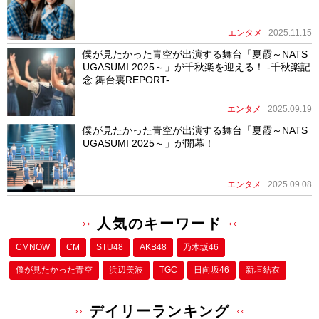
エンタメ
2025.11.15
僕が見たかった青空が出演する舞台「夏霞～NATS
UGASUMI 2025～」が千秋楽を迎える！ -千秋楽記
念 舞台裏REPORT-
エンタメ
2025.09.19
僕が見たかった青空が出演する舞台「夏霞～NATS
UGASUMI 2025～」が開幕！
エンタメ
2025.09.08
人気のキーワード
CMNOW
CM
STU48
AKB48
乃木坂46
僕が⾒たかった⻘空
浜辺美波
TGC
日向坂46
新垣結衣
デイリーランキング