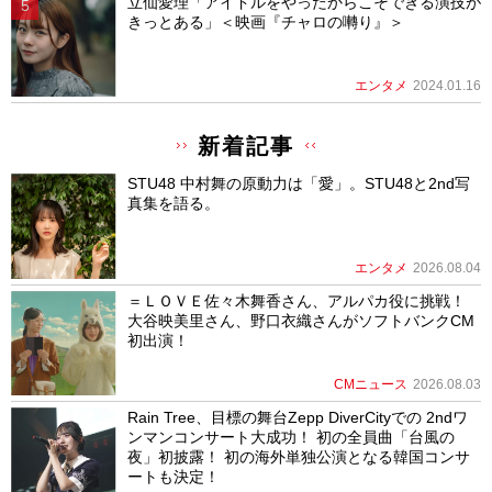
立仙愛理「アイドルをやったからこそできる演技が
きっとある」＜映画『チャロの囀り』＞
エンタメ
2024.01.16
新着記事
STU48 中村舞の原動力は「愛」。STU48と2nd写
真集を語る。
エンタメ
2026.08.04
＝ＬＯＶＥ佐々木舞香さん、アルパカ役に挑戦！
大谷映美里さん、野口衣織さんがソフトバンクCM
初出演！
CMニュース
2026.08.03
Rain Tree、目標の舞台Zepp DiverCityでの 2ndワ
ンマンコンサート大成功！ 初の全員曲「台風の
夜」初披露！ 初の海外単独公演となる韓国コンサ
ートも決定！