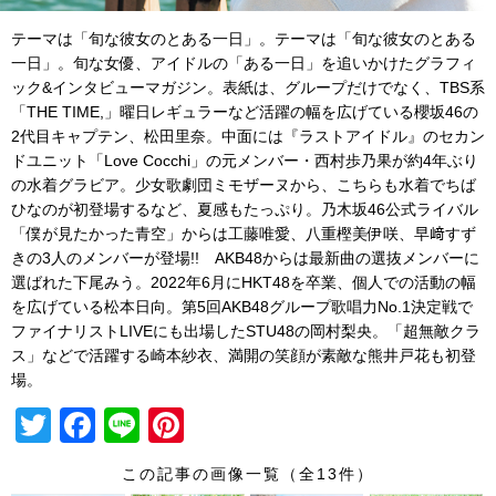
テーマは「旬な彼女のとある一日」。テーマは「旬な彼女のとある
一日」。旬な女優、アイドルの「ある一日」を追いかけたグラフィ
ック&インタビューマガジン。表紙は、グループだけでなく、TBS系
「THE TIME,」曜日レギュラーなど活躍の幅を広げている櫻坂46の
2代目キャプテン、松田里奈。中面には『ラストアイドル』のセカン
ドユニット「Love Cocchi」の元メンバー・西村歩乃果が約4年ぶり
の水着グラビア。少女歌劇団ミモザーヌから、こちらも水着でちば
ひなのが初登場するなど、夏感もたっぷり。乃木坂46公式ライバル
「僕が見たかった青空」からは工藤唯愛、八重樫美伊咲、早﨑すず
きの3人のメンバーが登場!! AKB48からは最新曲の選抜メンバーに
選ばれた下尾みう。2022年6月にHKT48を卒業、
個人での活動の幅
を広げている松本日向。第5回AKB48グループ歌唱力No.
1決定戦で
ファイナリストLIVEにも出場したSTU48の岡村
梨央。「超無敵クラ
ス」
などで活躍する崎本紗衣、満開の笑顔が素敵な熊井戸花も初登
場。
T
F
Li
Pi
wi
a
n
nt
この記事の画像一覧（全13件）