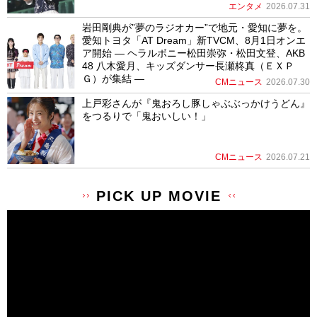
エンタメ
2026.07.31
岩田剛典が”夢のラジオカー”で地元・愛知に夢を。
愛知トヨタ「AT Dream」新TVCM、8月1日オンエ
ア開始 ― ヘラルボニー松田崇弥・松田文登、AKB
48 八木愛月、キッズダンサー長瀬柊真（ＥＸＰ
Ｇ）が集結 ―
CMニュース
2026.07.30
上戸彩さんが『鬼おろし豚しゃぶぶっかけうどん』
をつるりで「鬼おいしい！」
CMニュース
2026.07.21
PICK UP MOVIE