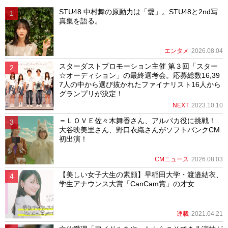
STU48 中村舞の原動力は「愛」。STU48と2nd写
真集を語る。
エンタメ
2026.08.04
スターダストプロモーション主催 第３回「スター
☆オーディション」の最終選考会。応募総数16,39
7人の中から選び抜かれたファイナリスト16人から
グランプリが決定！
NEXT
2023.10.10
＝ＬＯＶＥ佐々木舞香さん、アルパカ役に挑戦！
大谷映美里さん、野口衣織さんがソフトバンクCM
初出演！
CMニュース
2026.08.03
【美しい女子大生の素顔】早稲田大学・渡邉結衣、
学生アナウンス大賞「CanCam賞」の才女
連載
2021.04.21