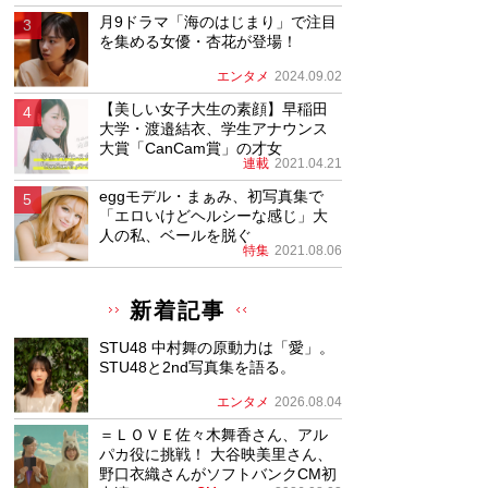
月9ドラマ「海のはじまり」で注目
を集める女優・杏花が登場！
エンタメ
2024.09.02
【美しい女子大生の素顔】早稲田
大学・渡邉結衣、学生アナウンス
大賞「CanCam賞」の才女
連載
2021.04.21
eggモデル・まぁみ、初写真集で
「エロいけどヘルシーな感じ」大
人の私、ベールを脱ぐ
特集
2021.08.06
新着記事
STU48 中村舞の原動力は「愛」。
STU48と2nd写真集を語る。
エンタメ
2026.08.04
＝ＬＯＶＥ佐々木舞香さん、アル
パカ役に挑戦！ 大谷映美里さん、
野口衣織さんがソフトバンクCM初