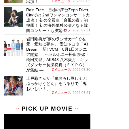
出演！
CMニュース
2026.08.03
Rain Tree、目標の舞台Zepp Diver
Cityでの 2ndワンマンコンサート大
成功！ 初の全員曲「台風の夜」初
披露！ 初の海外単独公演となる韓
国コンサートも決定！
エンタメ
2026.07.31
岩田剛典が”夢のラジオカー”で地
元・愛知に夢を。 愛知トヨタ「AT
Dream」新TVCM、8月1日オンエ
ア開始 ― ヘラルボニー松田崇弥・
松田文登、AKB48 八木愛月、キッ
ズダンサー長瀬柊真（ＥＸＰＧ）
が集結 ―
CMニュース
2026.07.30
上戸彩さんが『鬼おろし豚しゃぶ
ぶっかけうどん』をつるりで「鬼
おいしい！」
CMニュース
2026.07.21
PICK UP MOVIE