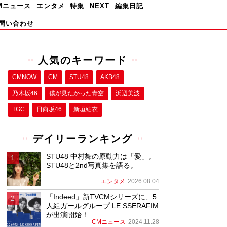
Mニュース
エンタメ
特集
NEXT
編集日記
問い合わせ
人気のキーワード
CMNOW
CM
STU48
AKB48
乃木坂46
僕が⾒たかった⻘空
浜辺美波
TGC
日向坂46
新垣結衣
デイリーランキング
STU48 中村舞の原動力は「愛」。
STU48と2nd写真集を語る。
エンタメ
2026.08.04
「Indeed」新TVCMシリーズに、5
人組ガールグループ LE SSERAFIM
が出演開始！
CMニュース
2024.11.28