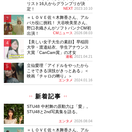
リスト16人からグランプリが決
定！
NEXT
2023.10.10
＝ＬＯＶＥ佐々木舞香さん、アル
パカ役に挑戦！ 大谷映美里さん、
野口衣織さんがソフトバンクCM初
出演！
CMニュース
2026.08.03
【美しい女子大生の素顔】早稲田
大学・渡邉結衣、学生アナウンス
大賞「CanCam賞」の才女
連載
2021.04.21
立仙愛理「アイドルをやったから
こそできる演技がきっとある」＜
映画『チャロの囀り』＞
エンタメ
2024.01.16
新着記事
STU48 中村舞の原動力は「愛」。
STU48と2nd写真集を語る。
エンタメ
2026.08.04
＝ＬＯＶＥ佐々木舞香さん、アル