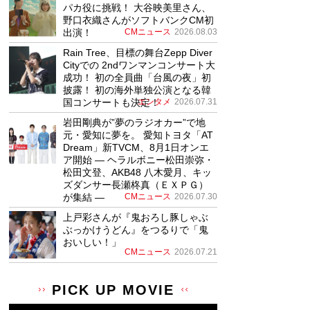
パカ役に挑戦！ 大谷映美里さん、
野口衣織さんがソフトバンクCM初
出演！
CMニュース
2026.08.03
Rain Tree、目標の舞台Zepp Diver
Cityでの 2ndワンマンコンサート大
成功！ 初の全員曲「台風の夜」初
披露！ 初の海外単独公演となる韓
国コンサートも決定！
エンタメ
2026.07.31
岩田剛典が”夢のラジオカー”で地
元・愛知に夢を。 愛知トヨタ「AT
Dream」新TVCM、8月1日オンエ
ア開始 ― ヘラルボニー松田崇弥・
松田文登、AKB48 八木愛月、キッ
ズダンサー長瀬柊真（ＥＸＰＧ）
が集結 ―
CMニュース
2026.07.30
上戸彩さんが『鬼おろし豚しゃぶ
ぶっかけうどん』をつるりで「鬼
おいしい！」
CMニュース
2026.07.21
PICK UP MOVIE