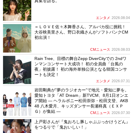
真集を語る。
エンタメ
2026.08.04
＝ＬＯＶＥ佐々木舞香さん、アルパカ役に挑戦！
大谷映美里さん、野口衣織さんがソフトバンクCM
初出演！
CMニュース
2026.08.03
Rain Tree、目標の舞台Zepp DiverCityでの 2ndワ
ンマンコンサート大成功！ 初の全員曲「台風の
夜」初披露！ 初の海外単独公演となる韓国コンサ
ートも決定！
エンタメ
2026.07.31
岩田剛典が”夢のラジオカー”で地元・愛知に夢を。
愛知トヨタ「AT Dream」新TVCM、8月1日オンエ
ア開始 ― ヘラルボニー松田崇弥・松田文登、AKB
48 八木愛月、キッズダンサー長瀬柊真（ＥＸＰ
Ｇ）が集結 ―
CMニュース
2026.07.30
上戸彩さんが『鬼おろし豚しゃぶぶっかけうどん』
をつるりで「鬼おいしい！」