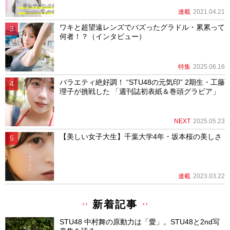
連載
2021.04.21
ワキと超望遠レンズでバズったグラドル・累累って
何者！？（インタビュー）
特集
2025.06.16
バラエティ絶好調！ “STU48の元気印” 2期生・工藤
理子が挑戦した 「週刊誌初表紙＆巻頭グラビア」
NEXT
2025.05.23
【美しい女子大生】千葉大学4年・坂本桜の美しさ
連載
2023.03.22
新着記事
STU48 中村舞の原動力は「愛」。STU48と2nd写