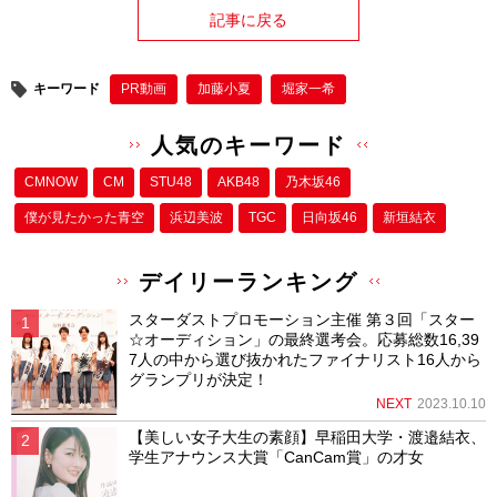
記事に戻る
キーワード
PR動画
加藤小夏
堀家一希
人気のキーワード
CMNOW
CM
STU48
AKB48
乃木坂46
僕が⾒たかった⻘空
浜辺美波
TGC
日向坂46
新垣結衣
デイリーランキング
スターダストプロモーション主催 第３回「スター
☆オーディション」の最終選考会。応募総数16,39
7人の中から選び抜かれたファイナリスト16人から
グランプリが決定！
NEXT
2023.10.10
【美しい女子大生の素顔】早稲田大学・渡邉結衣、
学生アナウンス大賞「CanCam賞」の才女