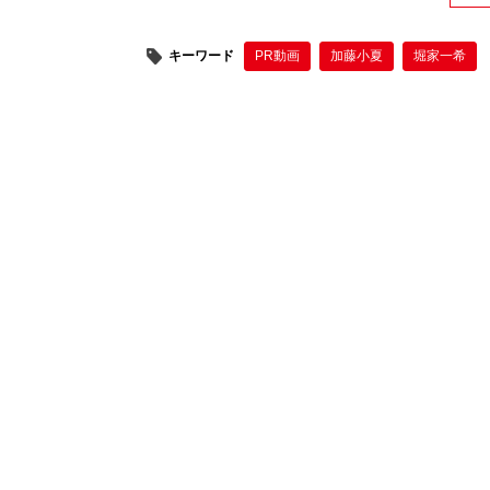
キーワード
PR動画
加藤小夏
堀家一希