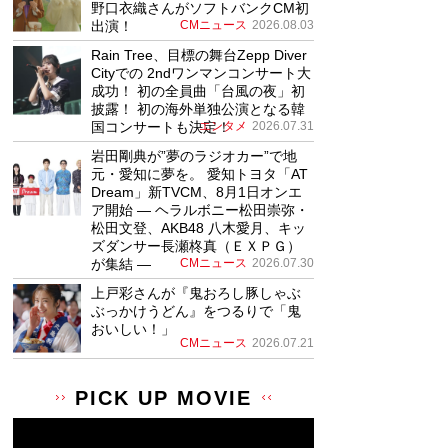
野口衣織さんがソフトバンクCM初
出演！
CMニュース
2026.08.03
Rain Tree、目標の舞台Zepp Diver
Cityでの 2ndワンマンコンサート大
成功！ 初の全員曲「台風の夜」初
披露！ 初の海外単独公演となる韓
国コンサートも決定！
エンタメ
2026.07.31
岩田剛典が”夢のラジオカー”で地
元・愛知に夢を。 愛知トヨタ「AT
Dream」新TVCM、8月1日オンエ
ア開始 ― ヘラルボニー松田崇弥・
松田文登、AKB48 八木愛月、キッ
ズダンサー長瀬柊真（ＥＸＰＧ）
が集結 ―
CMニュース
2026.07.30
上戸彩さんが『鬼おろし豚しゃぶ
ぶっかけうどん』をつるりで「鬼
おいしい！」
CMニュース
2026.07.21
PICK UP MOVIE