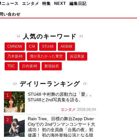
Mニュース
エンタメ
特集
NEXT
編集日記
問い合わせ
人気のキーワード
CMNOW
CM
STU48
AKB48
乃木坂46
僕が⾒たかった⻘空
浜辺美波
TGC
日向坂46
新垣結衣
デイリーランキング
STU48 中村舞の原動力は「愛」。
STU48と2nd写真集を語る。
エンタメ
2026.08.04
Rain Tree、目標の舞台Zepp Diver
Cityでの 2ndワンマンコンサート大
成功！ 初の全員曲「台風の夜」初
披露！ 初の海外単独公演となる韓