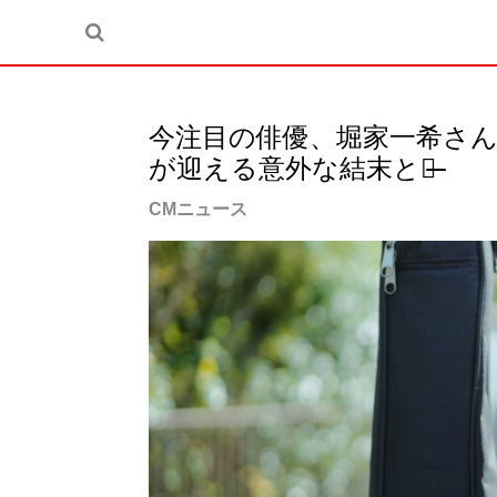
今注⽬の俳優、堀家⼀希さ
が迎える意外な結末とは̶̶
CMニュース