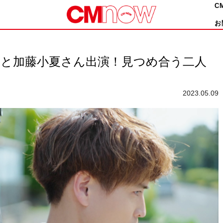
C
お
んと加藤⼩夏さん出演！⾒つめ合う⼆⼈
2023.05.09