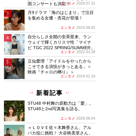
国コンサートも決定！
エンタメ
2026.07.31
月9ドラマ「海のはじまり」で注目
を集める女優・杏花が登場！
エンタメ
2024.09.02
自分らしさ全開の安斉星来、ラン
ウェイで輝くカリスマ性「マイナ
ビ TGC 2022 SPRING/SUMMER」
エンタメ
2022.03.28
立仙愛理「アイドルをやったから
こそできる演技がきっとある」＜
映画『チャロの囀り』＞
エンタメ
2024.01.16
新着記事
STU48 中村舞の原動力は「愛」。
STU48と2nd写真集を語る。
エンタメ
2026.08.04
＝ＬＯＶＥ佐々木舞香さん、アル
パカ役に挑戦！ 大谷映美里さん、