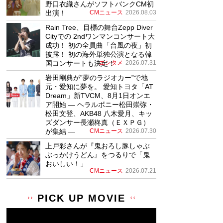
野口衣織さんがソフトバンクCM初
出演！
CMニュース
2026.08.03
Rain Tree、目標の舞台Zepp Diver
Cityでの 2ndワンマンコンサート大
成功！ 初の全員曲「台風の夜」初
披露！ 初の海外単独公演となる韓
国コンサートも決定！
エンタメ
2026.07.31
岩田剛典が”夢のラジオカー”で地
元・愛知に夢を。 愛知トヨタ「AT
Dream」新TVCM、8月1日オンエ
ア開始 ― ヘラルボニー松田崇弥・
松田文登、AKB48 八木愛月、キッ
ズダンサー長瀬柊真（ＥＸＰＧ）
が集結 ―
CMニュース
2026.07.30
上戸彩さんが『鬼おろし豚しゃぶ
ぶっかけうどん』をつるりで「鬼
おいしい！」
CMニュース
2026.07.21
PICK UP MOVIE