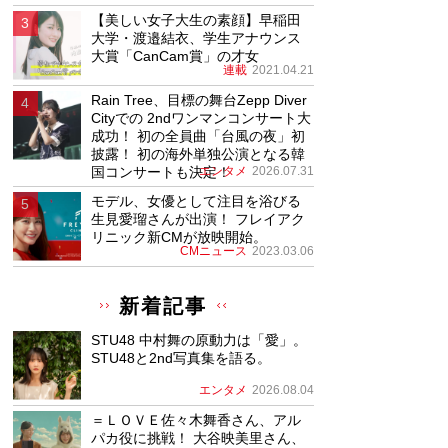
【美しい女子大生の素顔】早稲田
大学・渡邉結衣、学生アナウンス
大賞「CanCam賞」の才女
連載
2021.04.21
Rain Tree、目標の舞台Zepp Diver
Cityでの 2ndワンマンコンサート大
成功！ 初の全員曲「台風の夜」初
披露！ 初の海外単独公演となる韓
国コンサートも決定！
エンタメ
2026.07.31
モデル、女優として注目を浴びる
生見愛瑠さんが出演！ フレイアク
リニック新CMが放映開始。
CMニュース
2023.03.06
新着記事
STU48 中村舞の原動力は「愛」。
STU48と2nd写真集を語る。
エンタメ
2026.08.04
＝ＬＯＶＥ佐々木舞香さん、アル
パカ役に挑戦！ 大谷映美里さん、