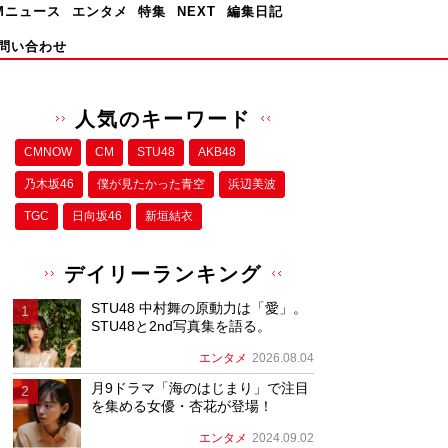
Mニュース
エンタメ
特集
NEXT
編集日記
問い合わせ
人気のキーワード
CMNOW
CM
STU48
AKB48
乃木坂46
僕が⾒たかった⻘空
浜辺美波
TGC
日向坂46
新垣結衣
デイリーランキング
STU48 中村舞の原動力は「愛」。
STU48と2nd写真集を語る。
エンタメ
2026.08.04
月9ドラマ「海のはじまり」で注目
を集める女優・杏花が登場！
エンタメ
2024.09.02