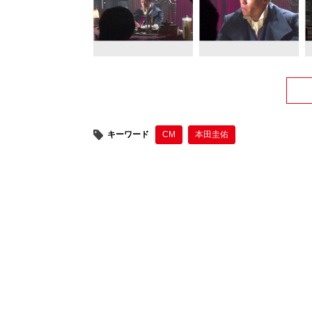
キーワード
CM
本田圭佑