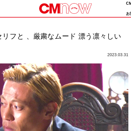
C
お
 セリフと 、厳粛なムード 漂う凛々しい
2023.03.31