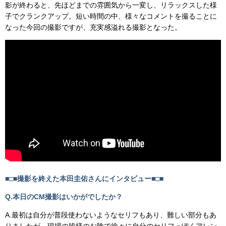
影が終わると、先ほどまでの雰囲気から一変し、リラックスした様
子でクランクアップ。短い時間の中、様々なコメントを撮ることに
なった今回の撮影ですが、充実感溢れる撮影となった。
■□■撮影を終えた本田圭佑さんにインタビュー■□■
Q.本日のCM撮影はいかがでしたか？
A.最初は自分が普段使わないようなセリフもあり、難しい部分もあ
りましたが、現場の皆様のお陰で徐々に自分のセリフっぽくアレン