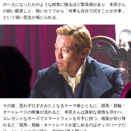
の一人になったかのような錯覚に陥るほど緊張感があり、本田さん
の鋭い眼差しと、熱いセリフから「何事も自分で試すことが大事」
という強い意志が感じられる。
その後、思わず口ずさみたくなるテーマ曲とともに、競馬・競輪・
オートレースの映像が流れると、本田さんは真剣な表情を浮かべ、
エレガントなポーズでスマートフォンを片手に持つ。画面が切り替
わると「競馬・競輪・オートレースが楽しめるのはオッズパークだ