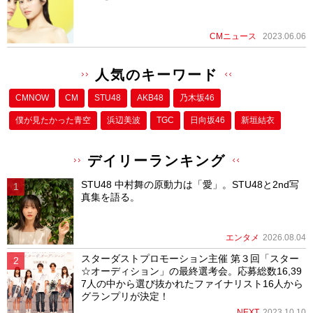
CMニュース
2023.06.06
人気のキーワード
CMNOW
CM
STU48
AKB48
乃木坂46
僕が⾒たかった⻘空
浜辺美波
TGC
日向坂46
新垣結衣
デイリーランキング
STU48 中村舞の原動力は「愛」。STU48と2nd写
真集を語る。
エンタメ
2026.08.04
スターダストプロモーション主催 第３回「スター
☆オーディション」の最終選考会。応募総数16,39
7人の中から選び抜かれたファイナリスト16人から
グランプリが決定！
NEXT
2023.10.10