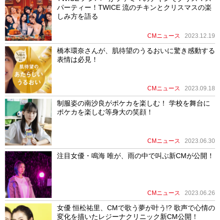
パーティー！TWICE 流のチキンとクリスマスの楽
しみ方を語る
CMニュース
2023.12.19
橋本環奈さんが、肌待望のうるおいに驚き感動する
表情は必見！
CMニュース
2023.09.18
制服姿の南沙良がポケカを楽しむ！ 学校を舞台に
ポケカを楽しむ等身大の笑顔！
CMニュース
2023.06.30
注目女優・鳴海 唯が、雨の中で叫ぶ新CMが公開！
CMニュース
2023.06.26
女優 恒松祐里、CMで歌う夢が叶う!? 歌声で心情の
変化を描いたレジーナクリニック新CM公開！