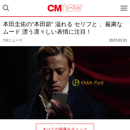
本田圭佑の“本田節” 溢れる セリフと 、厳粛な
ムード 漂う凛々しい表情に注目！
CMニュース
2023.03.31
すべての画像をチェック