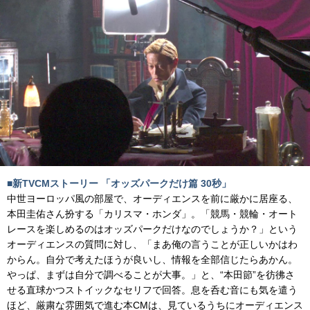
■新TVCMストーリー 「オッズパークだけ篇 30秒」
中世ヨーロッパ風の部屋で、オーディエンスを前に厳かに居座る、
本田圭佑さん扮する「カリスマ・ホンダ」。「競馬・競輪・オート
レースを楽しめるのはオッズパークだけなのでしょうか？」という
オーディエンスの質問に対し、「まあ俺の言うことが正しいかはわ
からん。自分で考えたほうが良いし、情報を全部信じたらあかん。
やっぱ、まずは自分で調べることが大事。」と、“本田節”を彷彿さ
せる直球かつストイックなセリフで回答。息を呑む音にも気を遣う
ほど、厳粛な雰囲気で進む本CMは、見ているうちにオーディエンス