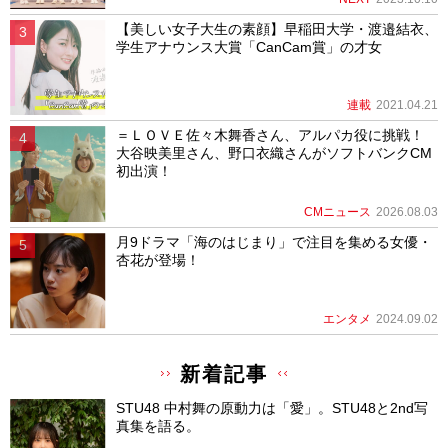
【美しい女子大生の素顔】早稲田大学・渡邉結衣、
学生アナウンス大賞「CanCam賞」の才女
連載
2021.04.21
＝ＬＯＶＥ佐々木舞香さん、アルパカ役に挑戦！
大谷映美里さん、野口衣織さんがソフトバンクCM
初出演！
CMニュース
2026.08.03
月9ドラマ「海のはじまり」で注目を集める女優・
杏花が登場！
エンタメ
2024.09.02
新着記事
STU48 中村舞の原動力は「愛」。STU48と2nd写
真集を語る。