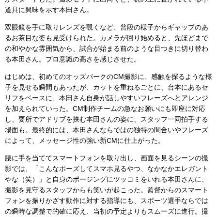
道具に興味を示す本田さん。
双眼鏡を手に取りレンズを覗くなど、普段の様子からギャップのあ
るお茶目な姿も見受けられた。カメラが回り始めると、先ほどまで
の和やかな雰囲気から、試合が始まる前のような目つきに切り替わ
る本田さん。プロ意識の高さを感じさせた。
はじめは、初めてのオッズパークのCM撮影に、感触を探るような様
子を見せる瞬間もあったが、カットを重ねるごとに、台本にあるセ
リフをベースに、本田さん自身が話しやすいフレーズへとアレンジ
を加えられていった。CM制作チームの急なお願いにも即座に対応
し、要所でアドリブを挟む本田さんの姿に、スタッフ一同拍手する
場面も。最終的には、本田さんならではの独特の間合いやフレーズ
によって、メッセージ性の強い新CMに仕上がった。
腰に手を当ててスマートフォンを取り出し、画面を見るシーンの撮
影では、「こんなポーズしてスマホ見るやつ、なかなかエレガント
やな（笑）」と自身のポージングにツッコミをいれる本田さんに、
撮影を見守るスタッフからも笑いが起こった。監督からのスマート
フォンを振りかざす動作に対する指導にも、スポーツ選手ならでは
の瞬時な調整で的確に応え、当初の予定よりもスムーズに進行。撮