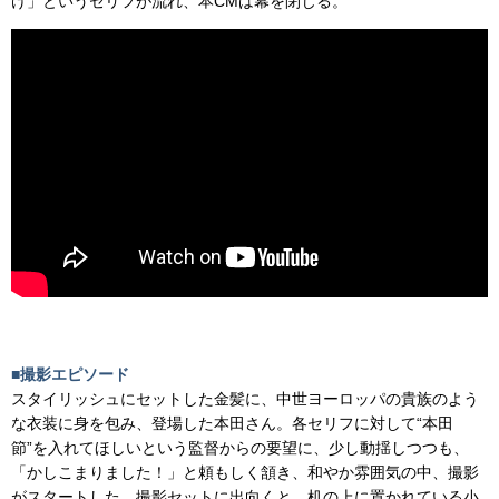
け」というセリフが流れ、本CMは幕を閉じる。
■撮影エピソード
スタイリッシュにセットした金髪に、中世ヨーロッパの貴族のよう
な衣装に身を包み、登場した本田さん。各セリフに対して“本田
節”を入れてほしいという監督からの要望に、少し動揺しつつも、
「かしこまりました！」と頼もしく頷き、和やか雰囲気の中、撮影
がスタートした。撮影セットに出向くと、机の上に置かれている小