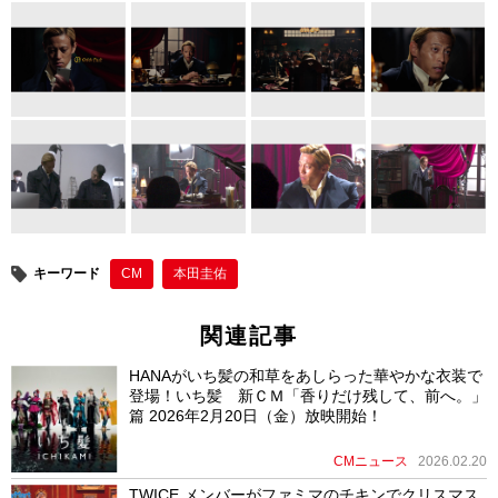
tt
c
e
er
er
e
e
b
st
o
o
k
キーワード
CM
本田圭佑
関連記事
HANAがいち髪の和草をあしらった華やかな衣装で
登場！いち髪 新ＣＭ「香りだけ残して、前へ。」
篇 2026年2月20日（金）放映開始！
CMニュース
2026.02.20
TWICE メンバーがファミマのチキンでクリスマス