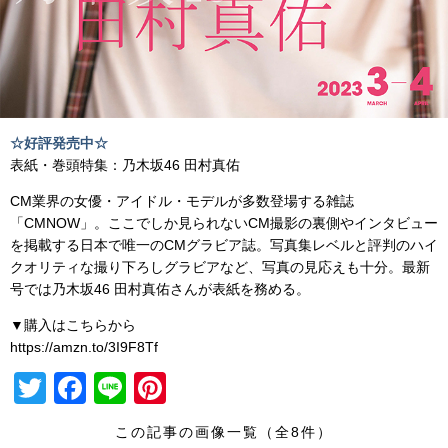
☆好評発売中☆
表紙・巻頭特集：乃木坂46 田村真佑
CM業界の女優・アイドル・モデルが多数登場する雑誌
「CMNOW」。ここでしか見られないCM撮影の裏側やインタビュー
を掲載する日本で唯一のCMグラビア誌。写真集レベルと評判のハイ
クオリティな撮り下ろしグラビアなど、写真の見応えも十分。最新
号では乃木坂46 田村真佑さんが表紙を務める。
▼購入はこちらから
https://amzn.to/3I9F8Tf
T
F
Li
Pi
wi
a
n
nt
この記事の画像一覧（全8件）