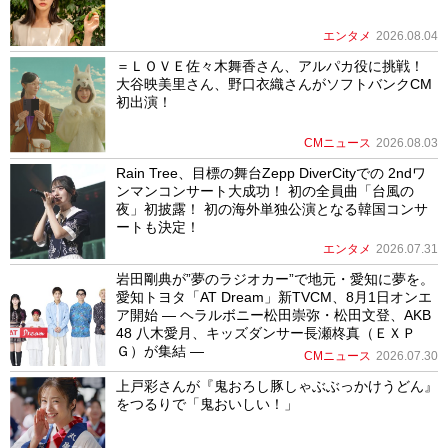
エンタメ
2026.08.04
＝ＬＯＶＥ佐々木舞香さん、アルパカ役に挑戦！
大谷映美里さん、野口衣織さんがソフトバンクCM
初出演！
CMニュース
2026.08.03
Rain Tree、目標の舞台Zepp DiverCityでの 2ndワ
ンマンコンサート大成功！ 初の全員曲「台風の
夜」初披露！ 初の海外単独公演となる韓国コンサ
ートも決定！
エンタメ
2026.07.31
岩田剛典が”夢のラジオカー”で地元・愛知に夢を。
愛知トヨタ「AT Dream」新TVCM、8月1日オンエ
ア開始 ― ヘラルボニー松田崇弥・松田文登、AKB
48 八木愛月、キッズダンサー長瀬柊真（ＥＸＰ
Ｇ）が集結 ―
CMニュース
2026.07.30
上戸彩さんが『鬼おろし豚しゃぶぶっかけうどん』
をつるりで「鬼おいしい！」