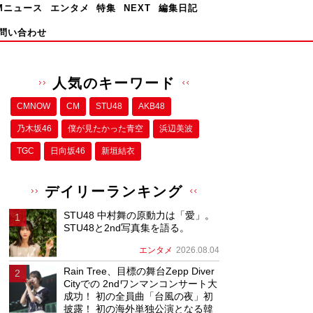
Mニュース
エンタメ
特集
NEXT
編集日記
問い合わせ
人気のキーワード
CMNOW
CM
STU48
AKB48
乃木坂46
僕が⾒たかった⻘空
浜辺美波
TGC
日向坂46
新垣結衣
デイリーランキング
STU48 中村舞の原動力は「愛」。
STU48と2nd写真集を語る。
エンタメ
2026.08.04
Rain Tree、目標の舞台Zepp Diver
Cityでの 2ndワンマンコンサート大
成功！ 初の全員曲「台風の夜」初
披露！ 初の海外単独公演となる韓