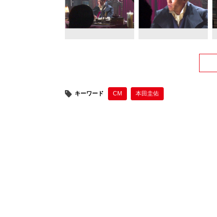
キーワード
CM
本田圭佑