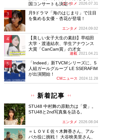
国コンサートも決定！
エンタメ
2026.07.31
月9ドラマ「海のはじまり」で注目
を集める女優・杏花が登場！
エンタメ
2024.09.02
【美しい女子大生の素顔】早稲田
大学・渡邉結衣、学生アナウンス
大賞「CanCam賞」の才女
連載
2021.04.21
「Indeed」新TVCMシリーズに、5
人組ガールグループ LE SSERAFIM
が出演開始！
CMニュース
2024.11.28
新着記事
STU48 中村舞の原動力は「愛」。
STU48と2nd写真集を語る。
エンタメ
2026.08.04
＝ＬＯＶＥ佐々木舞香さん、アル
パカ役に挑戦！ 大谷映美里さん、