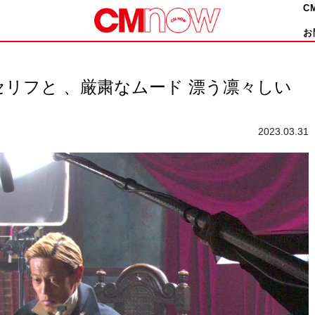
C
お
 セリフと 、厳粛なムード 漂う凛々しい
2023.03.31