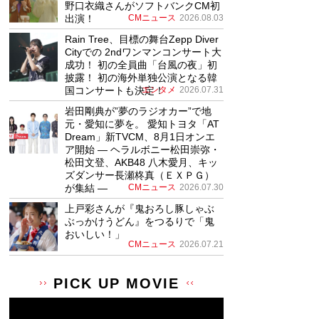
野口衣織さんがソフトバンクCM初
出演！
CMニュース
2026.08.03
Rain Tree、目標の舞台Zepp Diver
Cityでの 2ndワンマンコンサート大
成功！ 初の全員曲「台風の夜」初
披露！ 初の海外単独公演となる韓
国コンサートも決定！
エンタメ
2026.07.31
岩田剛典が”夢のラジオカー”で地
元・愛知に夢を。 愛知トヨタ「AT
Dream」新TVCM、8月1日オンエ
ア開始 ― ヘラルボニー松田崇弥・
松田文登、AKB48 八木愛月、キッ
ズダンサー長瀬柊真（ＥＸＰＧ）
が集結 ―
CMニュース
2026.07.30
上戸彩さんが『鬼おろし豚しゃぶ
ぶっかけうどん』をつるりで「鬼
おいしい！」
CMニュース
2026.07.21
PICK UP MOVIE