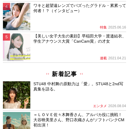
ワキと超望遠レンズでバズったグラドル・累累って
何者！？（インタビュー）
特集
2025.06.16
【美しい女子大生の素顔】早稲田大学・渡邉結衣、
学生アナウンス大賞「CanCam賞」の才女
連載
2021.04.21
新着記事
STU48 中村舞の原動力は「愛」。STU48と2nd写
真集を語る。
エンタメ
2026.08.04
＝ＬＯＶＥ佐々木舞香さん、アルパカ役に挑戦！
大谷映美里さん、野口衣織さんがソフトバンクCM
初出演！