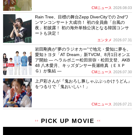
CMニュース
2026.08.03
Rain Tree、目標の舞台Zepp DiverCityでの 2ndワ
ンマンコンサート大成功！ 初の全員曲「台風の
夜」初披露！ 初の海外単独公演となる韓国コンサ
ートも決定！
エンタメ
2026.07.31
岩田剛典が”夢のラジオカー”で地元・愛知に夢を。
愛知トヨタ「AT Dream」新TVCM、8月1日オンエ
ア開始 ― ヘラルボニー松田崇弥・松田文登、AKB
48 八木愛月、キッズダンサー長瀬柊真（ＥＸＰ
Ｇ）が集結 ―
CMニュース
2026.07.30
上戸彩さんが『鬼おろし豚しゃぶぶっかけうどん』
をつるりで「鬼おいしい！」
CMニュース
2026.07.21
PICK UP MOVIE