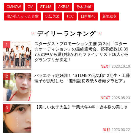
CMNOW
CM
STU48
AKB48
乃木坂46
僕が⾒たかった⻘空
浜辺美波
TGC
日向坂46
新垣結衣
デイリーランキング
スターダストプロモーション主催 第３回「スター
☆オーディション」の最終選考会。応募総数16,39
7人の中から選び抜かれたファイナリスト16人から
グランプリが決定！
NEXT
2023.10.10
バラエティ絶好調！ “STU48の元気印” 2期生・工藤
理子が挑戦した 「週刊誌初表紙＆巻頭グラビア」
NEXT
2025.05.23
【美しい女子大生】千葉大学4年・坂本桜の美しさ
連載
2023.03.22