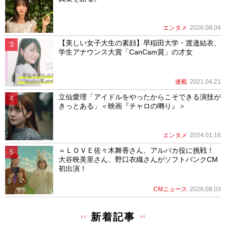
エンタメ
2026.08.04
【美しい女子大生の素顔】早稲田大学・渡邉結衣、
学生アナウンス大賞「CanCam賞」の才女
連載
2021.04.21
立仙愛理「アイドルをやったからこそできる演技が
きっとある」＜映画『チャロの囀り』＞
エンタメ
2024.01.16
＝ＬＯＶＥ佐々木舞香さん、アルパカ役に挑戦！
大谷映美里さん、野口衣織さんがソフトバンクCM
初出演！
CMニュース
2026.08.03
新着記事