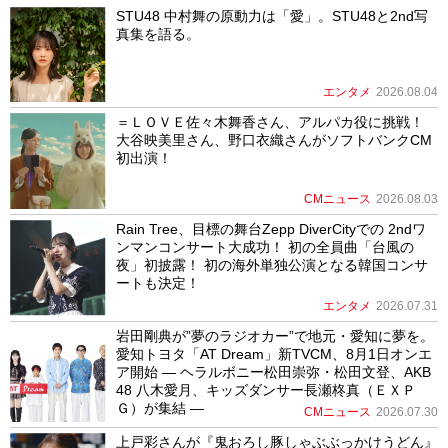
STU48 中村舞の原動力は「愛」。STU48と2nd写
真集を語る。
エンタメ
2026.08.04
＝ＬＯＶＥ佐々木舞香さん、アルパカ役に挑戦！
大谷映美里さん、野口衣織さんがソフトバンクCM
初出演！
CMニュース
2026.08.03
Rain Tree、目標の舞台Zepp DiverCityでの 2ndワ
ンマンコンサート大成功！ 初の全員曲「台風の
夜」初披露！ 初の海外単独公演となる韓国コンサ
ートも決定！
エンタメ
2026.07.31
岩田剛典が”夢のラジオカー”で地元・愛知に夢を。
愛知トヨタ「AT Dream」新TVCM、8月1日オンエ
ア開始 ― ヘラルボニー松田崇弥・松田文登、AKB
48 八木愛月、キッズダンサー長瀬柊真（ＥＸＰ
Ｇ）が集結 ―
CMニュース
2026.07.30
上戸彩さんが『鬼おろし豚しゃぶぶっかけうどん』