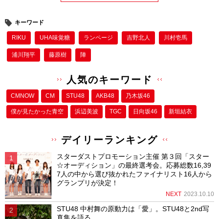
キーワード
RIKU
UHA味覚糖
ランページ
吉野北人
川村壱馬
浦川翔平
藤原樹
陣
人気のキーワード
CMNOW
CM
STU48
AKB48
乃木坂46
僕が⾒たかった⻘空
浜辺美波
TGC
日向坂46
新垣結衣
デイリーランキング
スターダストプロモーション主催 第３回「スター
☆オーディション」の最終選考会。応募総数16,39
7人の中から選び抜かれたファイナリスト16人から
グランプリが決定！
NEXT
2023.10.10
STU48 中村舞の原動力は「愛」。STU48と2nd写
真集を語る。