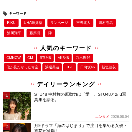
キーワード
RIKU
UHA味覚糖
ランページ
吉野北人
川村壱馬
浦川翔平
藤原樹
陣
人気のキーワード
CMNOW
CM
STU48
AKB48
乃木坂46
僕が⾒たかった⻘空
浜辺美波
TGC
日向坂46
新垣結衣
デイリーランキング
STU48 中村舞の原動力は「愛」。STU48と2nd写
真集を語る。
エンタメ
2026.08.04
月9ドラマ「海のはじまり」で注目を集める女優・
杏花が登場！