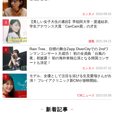
エンタメ
2024.09.02
【美しい女子大生の素顔】早稲田大学・渡邉結衣、
学生アナウンス大賞「CanCam賞」の才女
連載
2021.04.21
Rain Tree、目標の舞台Zepp DiverCityでの 2ndワ
ンマンコンサート大成功！ 初の全員曲「台風の
夜」初披露！ 初の海外単独公演となる韓国コンサ
ートも決定！
エンタメ
2026.07.31
モデル、女優として注目を浴びる生見愛瑠さんが出
演！ フレイアクリニック新CMが放映開始。
CMニュース
2023.03.06
新着記事