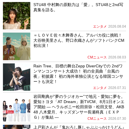
STU48 中村舞の原動力は「愛」。STU48と2nd写
真集を語る。
エンタメ
2026.08.04
＝ＬＯＶＥ佐々木舞香さん、アルパカ役に挑戦！
大谷映美里さん、野口衣織さんがソフトバンクCM
初出演！
CMニュース
2026.08.03
Rain Tree、目標の舞台Zepp DiverCityでの 2ndワ
ンマンコンサート大成功！ 初の全員曲「台風の
夜」初披露！ 初の海外単独公演となる韓国コンサ
ートも決定！
エンタメ
2026.07.31
岩田剛典が”夢のラジオカー”で地元・愛知に夢を。
愛知トヨタ「AT Dream」新TVCM、8月1日オンエ
ア開始 ― ヘラルボニー松田崇弥・松田文登、AKB
48 八木愛月、キッズダンサー長瀬柊真（ＥＸＰ
Ｇ）が集結 ―
CMニュース
2026.07.30
上戸彩さんが『鬼おろし豚しゃぶぶっかけうどん』