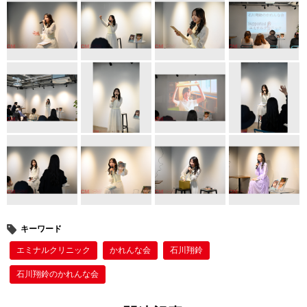
er
e
e
b
st
o
o
k
キーワード
エミナルクリニック
かれんな会
石川翔鈴
石川翔鈴のかれんな会