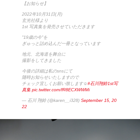
【お知らせ】
2022年10月31日(月)
玄光社様より
1st 写真集を発売させていただきます
"19歳の今"を
ぎゅっと詰め込んだ一冊となっています
地元、北海道を舞台に
撮影をしてきました
今後の詳細は私のsnsにて
随時お知らせいたしますので
チェック宜しくお願い致します☺︎
#石川翔鈴1st写
真集
pic.twitter.com/fR8ECXWWMi
— 石川 翔鈴 (@karen__i328)
September 15, 20
22