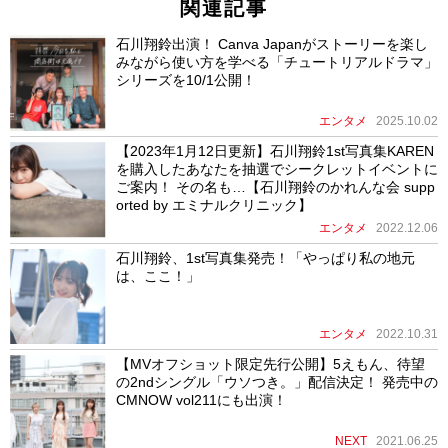
関連記事
石川翔鈴出演！ Canva Japanがストーリーを楽し
みながら使い方を学べる「チュートリアルドラマ」
シリーズを10/1公開！
エンタメ
2025.10.02
【2023年1月12日更新】石川翔鈴1st写真集KAREN
を購入したあなたを抽選でシークレットイベントに
ご案内！ その名も…【石川翔鈴のかれんな会 supp
orted by エミナルクリニック】
エンタメ
2022.12.06
石川翔鈴、1st写真集発売！「やっぱり私の地元
は、ここ！」
エンタメ
2022.10.31
【MVオフショット限定先行公開】5えもん、待望
の2ndシングル「ウソつき。」配信決定！ 発売中の
CMNOW vol211にも出演！
NEXT
2021.06.25