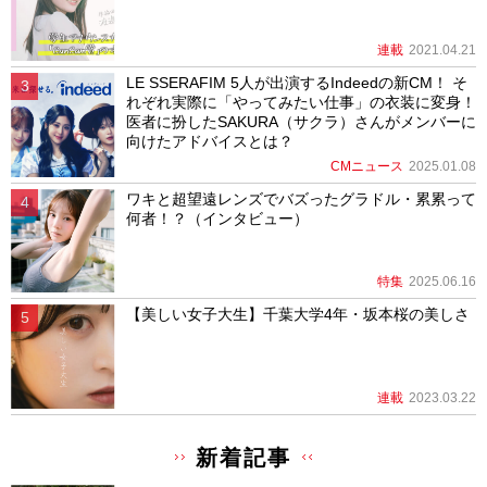
連載
2021.04.21
LE SSERAFIM 5人が出演するIndeedの新CM！ そ
れぞれ実際に「やってみたい仕事」の衣装に変身！
医者に扮したSAKURA（サクラ）さんがメンバーに
向けたアドバイスとは？
CMニュース
2025.01.08
ワキと超望遠レンズでバズったグラドル・累累って
何者！？（インタビュー）
特集
2025.06.16
【美しい女子大生】千葉大学4年・坂本桜の美しさ
連載
2023.03.22
新着記事