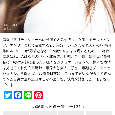
恋愛リアリティショーへの出演で人気を博し、女優・モデル・イン
フルエンサーとして活躍する石川翔鈴（いしかわかれん）の1st写真
集KAREN。10代最後となる「19歳の今」を表現するために、舞台
に選ばれたのは石川の地元・北海道。札幌、苫小牧、旭川などを舞
台に19歳の素顔に迫った。様々なシチュエーションで、様々な表情
を見せてくれた石川翔鈴。等身大と大人っぽさ、素顔とプロフェッ
ショナル、笑顔と涙。20歳を目前に、これまで迷いながら突き進ん
できた自身の道を証明するかのような、決意が詰まった一冊となっ
ている。
T
F
Li
Pi
wi
a
n
nt
この記事の画像一覧（全12件）
tt
c
e
er