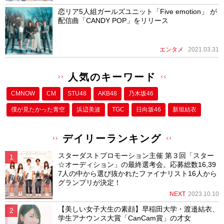
恋リア5人組ガールズユニット「Five emotion」 が
配信曲「CANDY POP」をリリース
エンタメ
2021.03.31
人気のキーワード
CMNOW
CM
STU48
AKB48
乃木坂46
僕が⾒たかった⻘空
浜辺美波
TGC
日向坂46
新垣結衣
デイリーランキング
スターダストプロモーション主催 第３回「スター
☆オーディション」の最終選考会。応募総数16,39
7人の中から選び抜かれたファイナリスト16人から
グランプリが決定！
NEXT
2023.10.10
【美しい女子大生の素顔】早稲田大学・渡邉結衣、
学生アナウンス大賞「CanCam賞」の才女