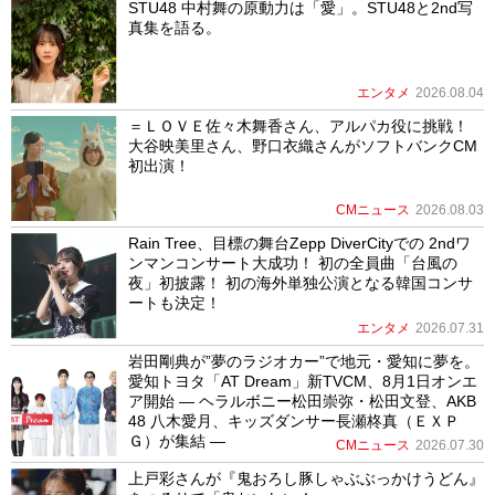
STU48 中村舞の原動力は「愛」。STU48と2nd写
真集を語る。
エンタメ
2026.08.04
＝ＬＯＶＥ佐々木舞香さん、アルパカ役に挑戦！
大谷映美里さん、野口衣織さんがソフトバンクCM
初出演！
CMニュース
2026.08.03
Rain Tree、目標の舞台Zepp DiverCityでの 2ndワ
ンマンコンサート大成功！ 初の全員曲「台風の
夜」初披露！ 初の海外単独公演となる韓国コンサ
ートも決定！
エンタメ
2026.07.31
岩田剛典が”夢のラジオカー”で地元・愛知に夢を。
愛知トヨタ「AT Dream」新TVCM、8月1日オンエ
ア開始 ― ヘラルボニー松田崇弥・松田文登、AKB
48 八木愛月、キッズダンサー長瀬柊真（ＥＸＰ
Ｇ）が集結 ―
CMニュース
2026.07.30
上戸彩さんが『鬼おろし豚しゃぶぶっかけうどん』