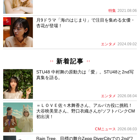
特集
2021.08.06
月9ドラマ「海のはじまり」で注目を集める女優・
杏花が登場！
エンタメ
2024.09.02
新着記事
STU48 中村舞の原動力は「愛」。STU48と2nd写
真集を語る。
エンタメ
2026.08.04
＝ＬＯＶＥ佐々木舞香さん、アルパカ役に挑戦！
大谷映美里さん、野口衣織さんがソフトバンクCM
初出演！
CMニュース
2026.08.03
Rain Tree、目標の舞台Zepp DiverCityでの 2ndワ