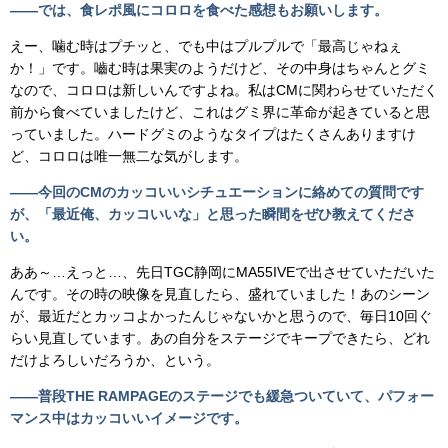
――では、食レポ風にコロロを食べた感想もお願いします。
えー、噛む時はプチッと、でも中はプルプルで「最高じゃねぇ
か！」です。嚙む時は果実のようだけど、その中身はちゃんとグミ
なので、コロロは新しいんですよね。私はCMに関わらせていただく
前から食べていましたけど、これはグミ界に革命が起きていると思
っていました。ハードグミのようなタイプはたくさんありますけ
ど、コロロは唯一無二な気がします。
――今回のCMのカッコいいシチュエーションに絡めての質問です
が、「最近俺、カッコいいな」と思った瞬間をぜひ教えてくださ
い。
ああ～…えっと…、先日TGC静岡にMA55IVEで出させていただいた
んです。その時の映像を見直したら、盛れていました！あのシーン
が、最近だとカッコよかったんじゃないかと思うので、毎日10回ぐ
らい見直しています。あの自分をステージでキープできたら、どれ
だけよろしいだろうか、という。
――普段THE RAMPAGEのステージでも緩急ついていて、パフォー
マンス中はカッコいいイメージです。