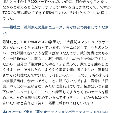
ほんとっすか！？100パーでやればいいのに、何か色々なことをし
なきゃと考えると心がザワザワして100%を出しきれなくて。ですが
TGCでは落ち着いてできて腹8分目ぐらいでやれたので、いい感じ
でした。
――最後に、浦川さんの最新ニュース、何かひとつ共有してくださ
い。
最近だと、THE RAMPAGEの楽屋で、「大乱闘スマッシュブラザー
ズ」がめちゃくちゃ流行っています。ゲームに関して、うちのメン
バーは絶対勝てないような面々ばかりなんです。武知海青はめちゃ
くちゃ勝負強いし、龍も（川村）壱馬さんもめっちゃ強いですし。
だから、自分は「絶対倒してやる！」と思って、家でこそ練をしま
くりました。そうしたら、ようやく海青や龍に勝てました。連勝は
さすがに無理なんですけど、うれしかったー！ …で、うちの末っ子
の後藤拓磨は、かわいそうなことに勝てないんですよ。海青に「拓
磨、やっぱゲーム弱ぇな」みたいに言われていて。拓磨はいつも最
下位からスタートして、こつこつ練習してようやくそのゲームを極
めたら、その頃周りはやめているんです（笑）。…だから私は何を
言いたいかと言うと（笑）、拓磨に報われてほしいです！
本CMはテレビ東京「夢のオーディションバラエティー～ Dreamer