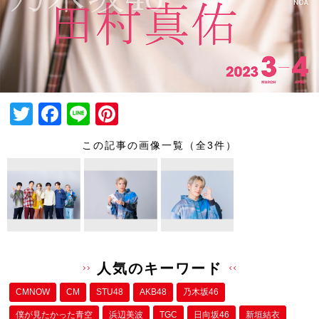
T
F
Li
Pi
wi
a
n
nt
この記事の画像一覧（全3件）
tt
c
e
er
er
e
e
b
st
o
o
人気のキーワード
k
CMNOW
CM
STU48
AKB48
乃木坂46
僕が⾒たかった⻘空
浜辺美波
TGC
日向坂46
新垣結衣