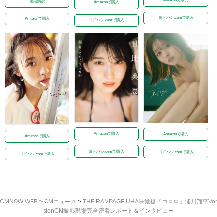
Amazonで購入
定期購読
Amazonで購入
ヨドバシ.comで購入
Amazonで購入
ヨドバシ.comで購入
Amazonで購入
Amazonで購入
Amazonで購入
ヨドバシ.comで購入
ヨドバシ.comで購入
ヨドバシ.comで購入
CMNOW WEB
>
CMニュース
>
THE RAMPAGE UHA味覚糖『コロロ』浦川翔平Ver
sionCM撮影現場完全密着レポート＆インタビュー