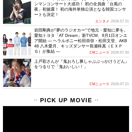
ンマンコンサート大成功！ 初の全員曲「台風の
夜」初披露！ 初の海外単独公演となる韓国コンサ
ートも決定！
エンタメ
2026.07.31
岩田剛典が”夢のラジオカー”で地元・愛知に夢を。
愛知トヨタ「AT Dream」新TVCM、8月1日オンエ
ア開始 ― ヘラルボニー松田崇弥・松田文登、AKB
48 八木愛月、キッズダンサー長瀬柊真（ＥＸＰ
Ｇ）が集結 ―
CMニュース
2026.07.30
上戸彩さんが『鬼おろし豚しゃぶぶっかけうどん』
をつるりで「鬼おいしい！」
CMニュース
2026.07.21
PICK UP MOVIE