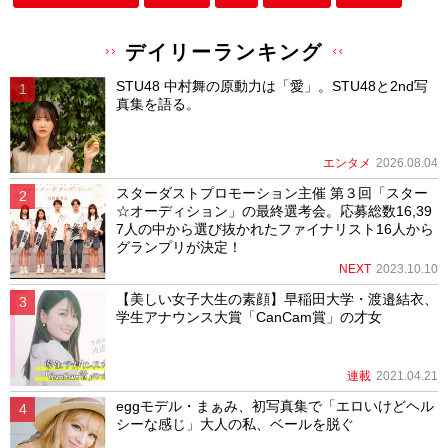
デイリーランキング
STU48 中村舞の原動力は「愛」。STU48と2nd写
真集を語る。
エンタメ
2026.08.04
スターダストプロモーション主催 第３回「スター
☆オーディション」の最終選考会。応募総数16,39
7人の中から選び抜かれたファイナリスト16人から
グランプリが決定！
NEXT
2023.10.10
【美しい女子大生の素顔】早稲田大学・渡邉結衣、
学生アナウンス大賞「CanCam賞」の才女
連載
2021.04.21
eggモデル・まぁみ、初写真集で「エロいけどヘル
シーな感じ」大人の私、ベールを脱ぐ