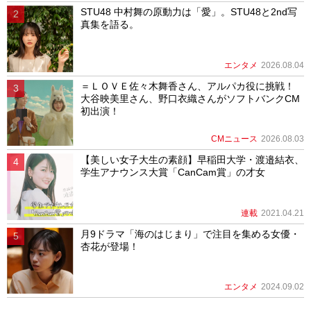
STU48 中村舞の原動力は「愛」。STU48と2nd写
真集を語る。
エンタメ
2026.08.04
＝ＬＯＶＥ佐々木舞香さん、アルパカ役に挑戦！
大谷映美里さん、野口衣織さんがソフトバンクCM
初出演！
CMニュース
2026.08.03
【美しい女子大生の素顔】早稲田大学・渡邉結衣、
学生アナウンス大賞「CanCam賞」の才女
連載
2021.04.21
月9ドラマ「海のはじまり」で注目を集める女優・
杏花が登場！
エンタメ
2024.09.02