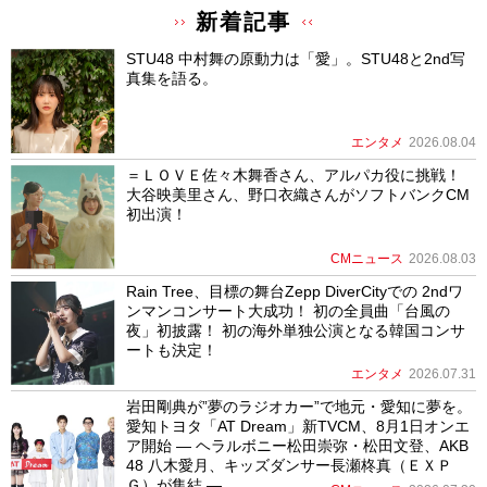
新着記事
STU48 中村舞の原動力は「愛」。STU48と2nd写
真集を語る。
エンタメ
2026.08.04
＝ＬＯＶＥ佐々木舞香さん、アルパカ役に挑戦！
大谷映美里さん、野口衣織さんがソフトバンクCM
初出演！
CMニュース
2026.08.03
Rain Tree、目標の舞台Zepp DiverCityでの 2ndワ
ンマンコンサート大成功！ 初の全員曲「台風の
夜」初披露！ 初の海外単独公演となる韓国コンサ
ートも決定！
エンタメ
2026.07.31
岩田剛典が”夢のラジオカー”で地元・愛知に夢を。
愛知トヨタ「AT Dream」新TVCM、8月1日オンエ
ア開始 ― ヘラルボニー松田崇弥・松田文登、AKB
48 八木愛月、キッズダンサー長瀬柊真（ＥＸＰ
Ｇ）が集結 ―