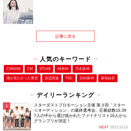
記事に戻る
人気のキーワード
CMNOW
CM
STU48
AKB48
乃木坂46
僕が⾒たかった⻘空
浜辺美波
TGC
日向坂46
新垣結衣
デイリーランキング
スターダストプロモーション主催 第３回「スター
☆オーディション」の最終選考会。応募総数16,39
7人の中から選び抜かれたファイナリスト16人から
グランプリが決定！
NEXT
2023.10.10