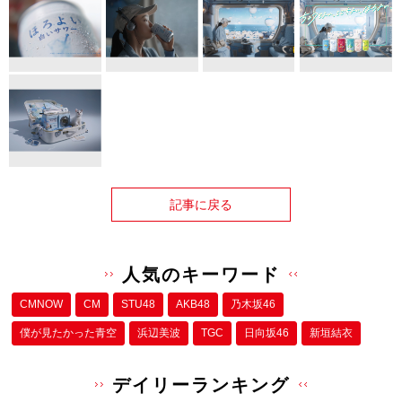
記事に戻る
人気のキーワード
CMNOW
CM
STU48
AKB48
乃木坂46
僕が⾒たかった⻘空
浜辺美波
TGC
日向坂46
新垣結衣
デイリーランキング