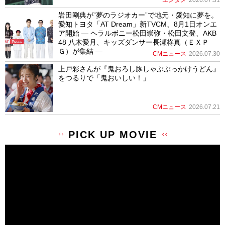
エンタメ
2026.07.31
岩田剛典が”夢のラジオカー”で地元・愛知に夢を。
愛知トヨタ「AT Dream」新TVCM、8月1日オンエ
ア開始 ― ヘラルボニー松田崇弥・松田文登、AKB
48 八木愛月、キッズダンサー長瀬柊真（ＥＸＰ
Ｇ）が集結 ―
CMニュース
2026.07.30
上戸彩さんが『鬼おろし豚しゃぶぶっかけうどん』
をつるりで「鬼おいしい！」
CMニュース
2026.07.21
PICK UP MOVIE