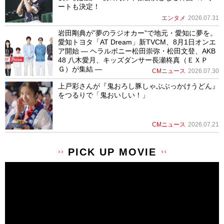
ートも決定！
エンタメ
2026.07.31
岩田剛典が”夢のラジオカー”で地元・愛知に夢を。
愛知トヨタ「AT Dream」新TVCM、8月1日オンエ
ア開始 ― ヘラルボニー松田崇弥・松田文登、AKB
48 八木愛月、キッズダンサー長瀬柊真（ＥＸＰ
Ｇ）が集結 ―
CMニュース
2026.07.30
上戸彩さんが『鬼おろし豚しゃぶぶっかけうどん』
をつるりで「鬼おいしい！」
CMニュース
2026.07.21
PICK UP MOVIE