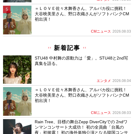
＝ＬＯＶＥ佐々木舞香さん、アルパカ役に挑戦！
大谷映美里さん、野口衣織さんがソフトバンクCM
初出演！
CMニュース
2026.08.03
新着記事
STU48 中村舞の原動力は「愛」。STU48と2nd写
真集を語る。
エンタメ
2026.08.04
＝ＬＯＶＥ佐々木舞香さん、アルパカ役に挑戦！
大谷映美里さん、野口衣織さんがソフトバンクCM
初出演！
CMニュース
2026.08.03
Rain Tree、目標の舞台Zepp DiverCityでの 2ndワ
ンマンコンサート大成功！ 初の全員曲「台風の
夜」初披露！ 初の海外単独公演となる韓国コンサ