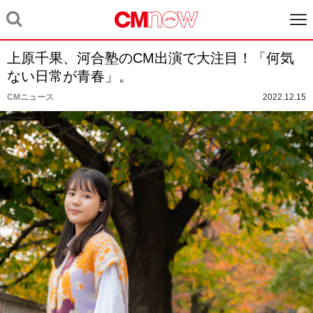
上原千果、河合塾のCM出演で大注目！「何気
ない日常が青春」。
CMニュース
2022.12.15