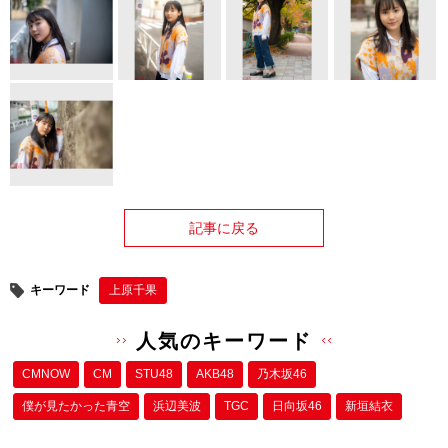
記事に戻る
キーワード
上原千果
人気のキーワード
CMNOW
CM
STU48
AKB48
乃木坂46
僕が⾒たかった⻘空
浜辺美波
TGC
日向坂46
新垣結衣