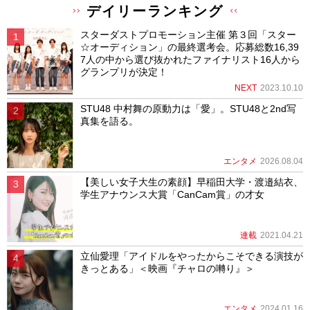
デイリーランキング
スターダストプロモーション主催 第３回「スター
☆オーディション」の最終選考会。応募総数16,39
7人の中から選び抜かれたファイナリスト16人から
グランプリが決定！
NEXT
2023.10.10
STU48 中村舞の原動力は「愛」。STU48と2nd写
真集を語る。
エンタメ
2026.08.04
【美しい女子大生の素顔】早稲田大学・渡邉結衣、
学生アナウンス大賞「CanCam賞」の才女
連載
2021.04.21
立仙愛理「アイドルをやったからこそできる演技が
きっとある」＜映画『チャロの囀り』＞
エンタメ
2024.01.16