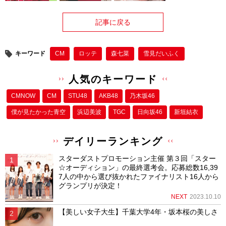
記事に戻る
キーワード
CM
ロッテ
森七菜
雪見だいふく
人気のキーワード
CMNOW
CM
STU48
AKB48
乃木坂46
僕が⾒たかった⻘空
浜辺美波
TGC
日向坂46
新垣結衣
デイリーランキング
スターダストプロモーション主催 第３回「スター
☆オーディション」の最終選考会。応募総数16,39
7人の中から選び抜かれたファイナリスト16人から
グランプリが決定！
NEXT
2023.10.10
【美しい女子大生】千葉大学4年・坂本桜の美しさ