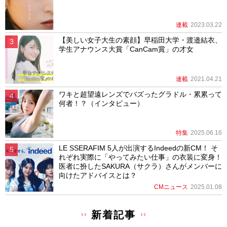
連載
2023.03.22
【美しい女子大生の素顔】早稲田大学・渡邉結衣、
学生アナウンス大賞「CanCam賞」の才女
連載
2021.04.21
ワキと超望遠レンズでバズったグラドル・累累って
何者！？（インタビュー）
特集
2025.06.16
LE SSERAFIM 5人が出演するIndeedの新CM！ そ
れぞれ実際に「やってみたい仕事」の衣装に変身！
医者に扮したSAKURA（サクラ）さんがメンバーに
向けたアドバイスとは？
CMニュース
2025.01.08
新着記事