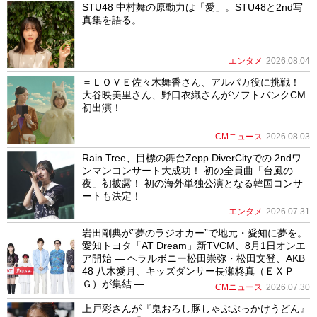
STU48 中村舞の原動力は「愛」。STU48と2nd写
真集を語る。
エンタメ
2026.08.04
＝ＬＯＶＥ佐々木舞香さん、アルパカ役に挑戦！
大谷映美里さん、野口衣織さんがソフトバンクCM
初出演！
CMニュース
2026.08.03
Rain Tree、目標の舞台Zepp DiverCityでの 2ndワ
ンマンコンサート大成功！ 初の全員曲「台風の
夜」初披露！ 初の海外単独公演となる韓国コンサ
ートも決定！
エンタメ
2026.07.31
岩田剛典が”夢のラジオカー”で地元・愛知に夢を。
愛知トヨタ「AT Dream」新TVCM、8月1日オンエ
ア開始 ― ヘラルボニー松田崇弥・松田文登、AKB
48 八木愛月、キッズダンサー長瀬柊真（ＥＸＰ
Ｇ）が集結 ―
CMニュース
2026.07.30
上戸彩さんが『鬼おろし豚しゃぶぶっかけうどん』