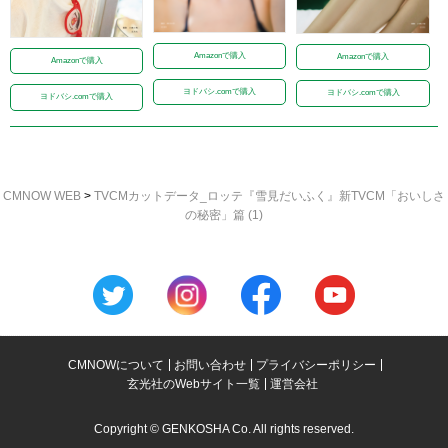
Amazonで購入
Amazonで購入
Amazonで購入
ヨドバシ.comで購入
ヨドバシ.comで購入
ヨドバシ.comで購入
CMNOW WEB
>
TVCMカットデータ_ロッテ『雪見だいふく』新TVCM「おいしさ
の秘密」篇 (1)
CMNOWについて
お問い合わせ
プライバシーポリシー
玄光社のWebサイト一覧
運営会社
Copyright © GENKOSHA Co. All rights reserved.