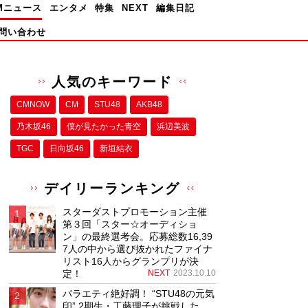
Mニュース
エンタメ
特集
NEXT
編集日記
問い合わせ
人気のキーワード
CMNOW
CM
STU48
AKB48
乃木坂46
僕が⾒たかった⻘空
浜辺美波
TGC
日向坂46
新垣結衣
デイリーランキング
スターダストプロモーション主催
第３回「スター☆オーディショ
ン」の最終選考会。応募総数16,39
7人の中から選び抜かれたファイナ
リスト16人からグランプリが決
定！
NEXT
2023.10.10
バラエティ絶好調！ “STU48の元気
印” 2期生・工藤理子が挑戦した