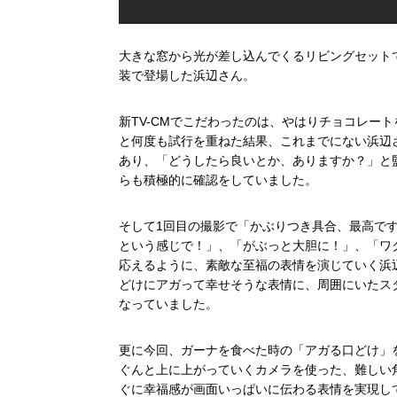
大きな窓から光が差し込んでくるリビングセット
装で登場した浜辺さん。
新TV-CMでこだわったのは、やはりチョコレー
と何度も試行を重ねた結果、これまでにない浜辺
あり、「どうしたら良いとか、ありますか？」と
らも積極的に確認をしていました。
そして1回目の撮影で「かぶりつき具合、最高で
という感じで！」、「がぶっと大胆に！」、「ワ
応えるように、素敵な至福の表情を演じていく浜
どけにアガって幸せそうな表情に、周囲にいたス
なっていました。
更に今回、ガーナを食べた時の「アガる口どけ」
ぐんと上に上がっていくカメラを使った、難しい
ぐに幸福感が画面いっぱいに伝わる表情を実現し