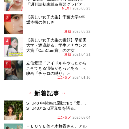
「週刊誌初表紙＆巻頭グラビア」
NEXT
2025.05.23
【美しい女子大生】千葉大学4年・
坂本桜の美しさ
連載
2023.03.22
【美しい女子大生の素顔】早稲田
大学・渡邉結衣、学生アナウンス
大賞「CanCam賞」の才女
連載
2021.04.21
立仙愛理「アイドルをやったから
こそできる演技がきっとある」＜
映画『チャロの囀り』＞
エンタメ
2024.01.16
新着記事
STU48 中村舞の原動力は「愛」。
STU48と2nd写真集を語る。
エンタメ
2026.08.04
＝ＬＯＶＥ佐々木舞香さん、アル