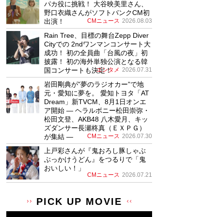
パカ役に挑戦！ 大谷映美里さん、
野口衣織さんがソフトバンクCM初
出演！
CMニュース
2026.08.03
Rain Tree、目標の舞台Zepp Diver
Cityでの 2ndワンマンコンサート大
成功！ 初の全員曲「台風の夜」初
披露！ 初の海外単独公演となる韓
国コンサートも決定！
エンタメ
2026.07.31
岩田剛典が”夢のラジオカー”で地
元・愛知に夢を。 愛知トヨタ「AT
Dream」新TVCM、8月1日オンエ
ア開始 ― ヘラルボニー松田崇弥・
松田文登、AKB48 八木愛月、キッ
ズダンサー長瀬柊真（ＥＸＰＧ）
が集結 ―
CMニュース
2026.07.30
上戸彩さんが『鬼おろし豚しゃぶ
ぶっかけうどん』をつるりで「鬼
おいしい！」
CMニュース
2026.07.21
PICK UP MOVIE