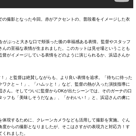
での撮影となった今回。赤がアクセントの、普段着をイメージした衣
トをがぶっと大きな口で頬張った後の幸福感ある表情。監督やスタッフ
さんの至福な表情が生まれました。このカットは見せ場ということも
監督がイメージしている表情をどのように演じられるか、浜辺さんか
す！」と監督は絶賛しながらも、より良い表情を追求。「待ちに待った
クワクと～！」、「ハムッと！」など、監督の熱が入った演技指導に
辺さん。そしてついに監督からOKが出たシーンでは、そのガーナの口
タッフも「美味しそうだなぁ」、「かわいい！」と、浜辺さんの虜に
を体現するために、クレーンカメラなども活用して撮影を実施。ぐん
角度からの撮影となりましたが、そこはさすがの表現力と対応力！す
てくれました。