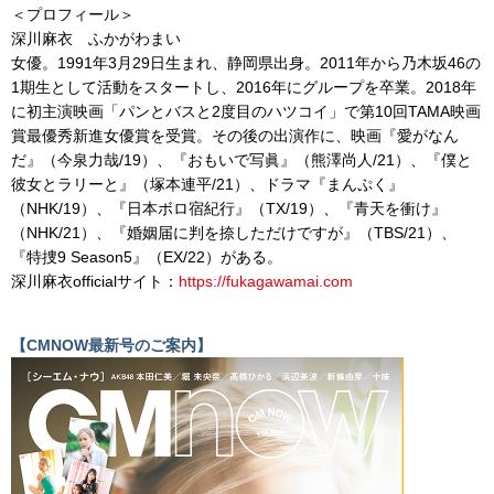
＜プロフィール＞
深川麻衣 ふかがわまい
女優。1991年3月29日生まれ、静岡県出身。2011年から乃木坂46の
1期生として活動をスタートし、2016年にグループを卒業。2018年
に初主演映画「パンとバスと2度目のハツコイ」で第10回TAMA映画
賞最優秀新進女優賞を受賞。その後の出演作に、映画『愛がなん
だ』（今泉力哉/19）、『おもいで写眞』（熊澤尚人/21）、『僕と
彼女とラリーと』（塚本連平/21）、ドラマ『まんぷく』
（NHK/19）、『日本ボロ宿紀行』（TX/19）、『青天を衝け』
（NHK/21）、『婚姻届に判を捺しただけですが』（TBS/21）、
『特捜9 Season5』（EX/22）がある。
深川麻衣officialサイト：
https://fukagawamai.com
【CMNOW最新号のご案内】