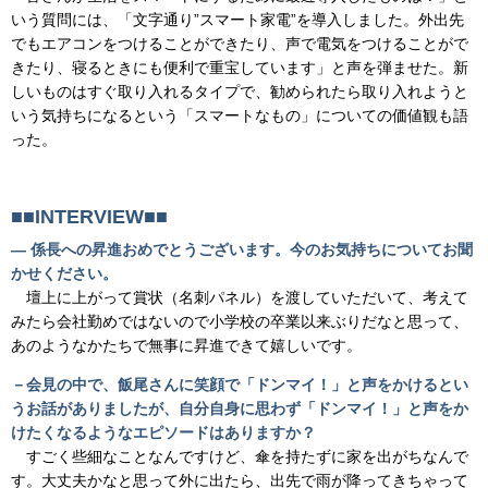
いう質問には、「文字通り”スマート家電”を導入しました。外出先
でもエアコンをつけることができたり、声で電気をつけることがで
きたり、寝るときにも便利で重宝しています」と声を弾ませた。新
しいものはすぐ取り入れるタイプで、勧められたら取り入れようと
いう気持ちになるという「スマートなもの」についての価値観も語
った。
■■INTERVIEW
■■
― 係長への昇進おめでとうございます。今のお気持ちについてお聞
かせください。
壇上に上がって賞状（名刺パネル）を渡していただいて、考えて
みたら会社勤めではないので小学校の卒業以来ぶりだなと思って、
あのようなかたちで無事に昇進できて嬉しいです。
－会見の中で、飯尾さんに笑顔で「ドンマイ！」と声をかけるとい
うお話がありましたが、自分自身に思わず「ドンマイ！」と声をか
けたくなるようなエピソードはありますか？
すごく些細なことなんですけど、傘を持たずに家を出がちなんで
す。大丈夫かなと思って外に出たら、出先で雨が降ってきちゃって