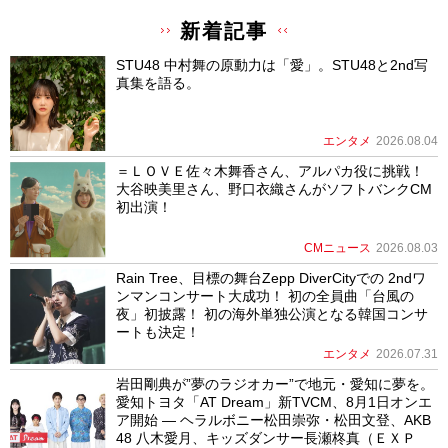
新着記事
STU48 中村舞の原動力は「愛」。STU48と2nd写
真集を語る。
エンタメ
2026.08.04
＝ＬＯＶＥ佐々木舞香さん、アルパカ役に挑戦！
大谷映美里さん、野口衣織さんがソフトバンクCM
初出演！
CMニュース
2026.08.03
Rain Tree、目標の舞台Zepp DiverCityでの 2ndワ
ンマンコンサート大成功！ 初の全員曲「台風の
夜」初披露！ 初の海外単独公演となる韓国コンサ
ートも決定！
エンタメ
2026.07.31
岩田剛典が”夢のラジオカー”で地元・愛知に夢を。
愛知トヨタ「AT Dream」新TVCM、8月1日オンエ
ア開始 ― ヘラルボニー松田崇弥・松田文登、AKB
48 八木愛月、キッズダンサー長瀬柊真（ＥＸＰ