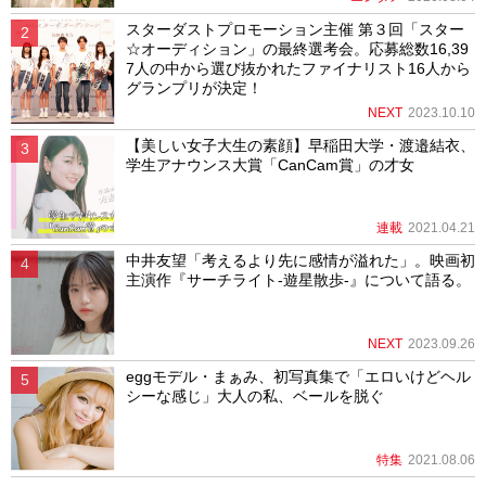
スターダストプロモーション主催 第３回「スター
☆オーディション」の最終選考会。応募総数16,39
7人の中から選び抜かれたファイナリスト16人から
グランプリが決定！
NEXT
2023.10.10
【美しい女子大生の素顔】早稲田大学・渡邉結衣、
学生アナウンス大賞「CanCam賞」の才女
連載
2021.04.21
中井友望「考えるより先に感情が溢れた」。映画初
主演作『サーチライト-遊星散歩-』について語る。
NEXT
2023.09.26
eggモデル・まぁみ、初写真集で「エロいけどヘル
シーな感じ」大人の私、ベールを脱ぐ
特集
2021.08.06