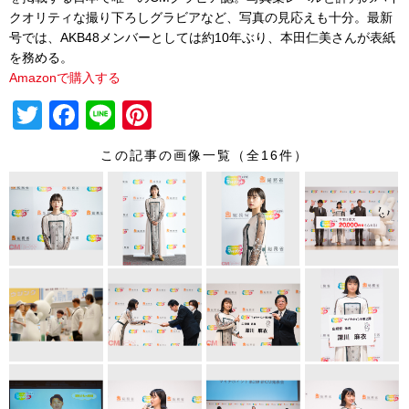
クオリティな撮り下ろしグラビアなど、写真の見応えも十分。最新
号では、AKB48メンバーとしては約10年ぶり、本田仁美さんが表紙
を務める。
Amazonで購入する
T
F
Li
Pi
wi
a
n
nt
この記事の画像一覧（全16件）
tt
c
e
er
er
e
e
b
st
o
o
k