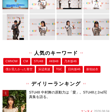
人気のキーワード
CMNOW
CM
STU48
AKB48
乃木坂46
僕が⾒たかった⻘空
浜辺美波
TGC
日向坂46
新垣結衣
デイリーランキング
STU48 中村舞の原動力は「愛」。STU48と2nd写
真集を語る。
エンタメ
2026.08.04