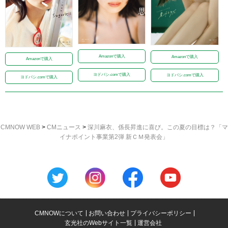
Amazonで購入
Amazonで購入
Amazonで購入
ヨドバシ.comで購入
ヨドバシ.comで購入
ヨドバシ.comで購入
CMNOW WEB
>
CMニュース
>
深川麻衣、係長昇進に喜び。この夏の目標は？「マ
イナポイント事業第2弾 新ＣＭ発表会」
CMNOWについて
お問い合わせ
プライバシーポリシー
玄光社のWebサイト一覧
運営会社