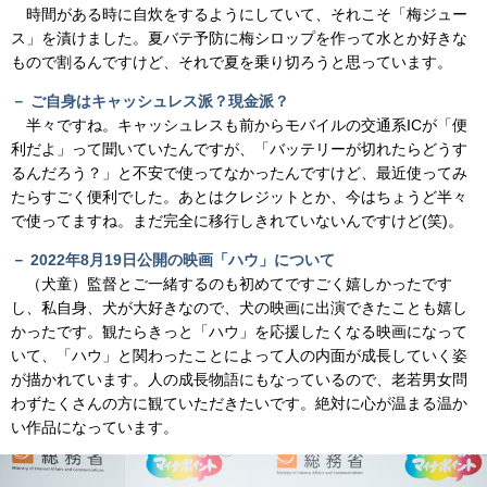
時間がある時に自炊をするようにしていて、それこそ「梅ジュー
ス」を漬けました。夏バテ予防に梅シロップを作って水とか好きな
もので割るんですけど、それで夏を乗り切ろうと思っています。
－ ご自身はキャッシュレス派？現金派？
半々ですね。キャッシュレスも前からモバイルの交通系ICが「便
利だよ」って聞いていたんですが、「バッテリーが切れたらどうす
るんだろう？」と不安で使ってなかったんですけど、最近使ってみ
たらすごく便利でした。あとはクレジットとか、今はちょうど半々
で使ってますね。まだ完全に移行しきれていないんですけど(笑)。
－ 2022年8月19日公開の映画「ハウ」について
（犬童）監督とご一緒するのも初めてですごく嬉しかったです
し、私自身、犬が大好きなので、犬の映画に出演できたことも嬉し
かったです。観たらきっと「ハウ」を応援したくなる映画になって
いて、「ハウ」と関わったことによって人の内面が成長していく姿
が描かれています。人の成長物語にもなっているので、老若男女問
わずたくさんの方に観ていただきたいです。絶対に心が温まる温か
い作品になっています。