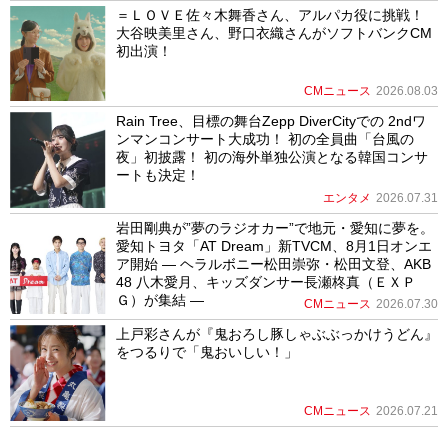
＝ＬＯＶＥ佐々木舞香さん、アルパカ役に挑戦！
大谷映美里さん、野口衣織さんがソフトバンクCM
初出演！
CMニュース
2026.08.03
Rain Tree、目標の舞台Zepp DiverCityでの 2ndワ
ンマンコンサート大成功！ 初の全員曲「台風の
夜」初披露！ 初の海外単独公演となる韓国コンサ
ートも決定！
エンタメ
2026.07.31
岩田剛典が”夢のラジオカー”で地元・愛知に夢を。
愛知トヨタ「AT Dream」新TVCM、8月1日オンエ
ア開始 ― ヘラルボニー松田崇弥・松田文登、AKB
48 八木愛月、キッズダンサー長瀬柊真（ＥＸＰ
Ｇ）が集結 ―
CMニュース
2026.07.30
上戸彩さんが『鬼おろし豚しゃぶぶっかけうどん』
をつるりで「鬼おいしい！」
CMニュース
2026.07.21