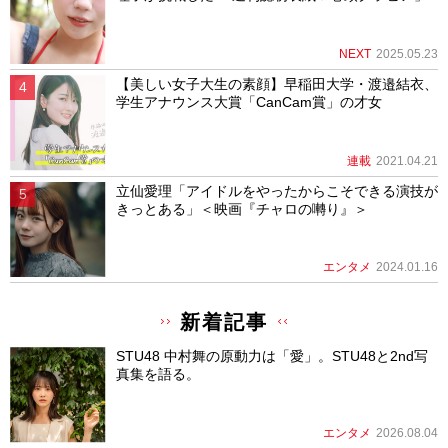
NEXT
2025.05.23
【美しい女子大生の素顔】早稲田大学・渡邉結衣、
学生アナウンス大賞「CanCam賞」の才女
連載
2021.04.21
立仙愛理「アイドルをやったからこそできる演技が
きっとある」＜映画『チャロの囀り』＞
エンタメ
2024.01.16
新着記事
STU48 中村舞の原動力は「愛」。STU48と2nd写
真集を語る。
エンタメ
2026.08.04