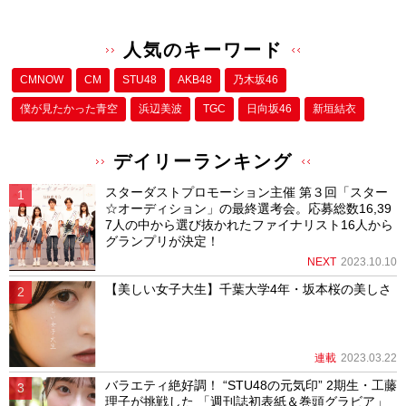
人気のキーワード
CMNOW
CM
STU48
AKB48
乃木坂46
僕が⾒たかった⻘空
浜辺美波
TGC
日向坂46
新垣結衣
デイリーランキング
スターダストプロモーション主催 第３回「スター
☆オーディション」の最終選考会。応募総数16,39
7人の中から選び抜かれたファイナリスト16人から
グランプリが決定！
NEXT
2023.10.10
【美しい女子大生】千葉大学4年・坂本桜の美しさ
連載
2023.03.22
バラエティ絶好調！ “STU48の元気印” 2期生・工藤
理子が挑戦した 「週刊誌初表紙＆巻頭グラビア」