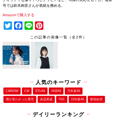
号では鈴木絢音さんが表紙を務める。
Amazonで購入する
T
F
Li
Pi
wi
a
n
nt
この記事の画像一覧（全2件）
tt
c
e
er
er
e
e
b
st
o
o
人気のキーワード
k
CMNOW
CM
STU48
AKB48
乃木坂46
僕が⾒たかった⻘空
浜辺美波
TGC
日向坂46
新垣結衣
デイリーランキング