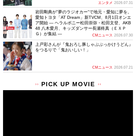
エンタメ
2026.07.31
岩田剛典が”夢のラジオカー”で地元・愛知に夢を。
愛知トヨタ「AT Dream」新TVCM、8月1日オンエ
ア開始 ― ヘラルボニー松田崇弥・松田文登、AKB
48 八木愛月、キッズダンサー長瀬柊真（ＥＸＰ
Ｇ）が集結 ―
CMニュース
2026.07.30
上戸彩さんが『鬼おろし豚しゃぶぶっかけうどん』
をつるりで「鬼おいしい！」
CMニュース
2026.07.21
PICK UP MOVIE