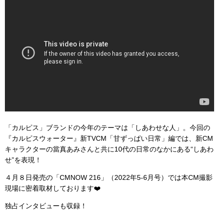
「カルピス」ブランドの今年のテーマは「しあわせな人」。今回の
『カルピスウォーター』新TVCM「甘ずっぱい日常」編では、新CM
キャラクターの當真あみさんと共に10代の日常のなかにある“しあわ
せ”を表現！
４月８日発売の「CMNOW 216」（2022年5-6月号）では本CM撮影
現場に密着取材しております❤️
独占インタビューも収録！