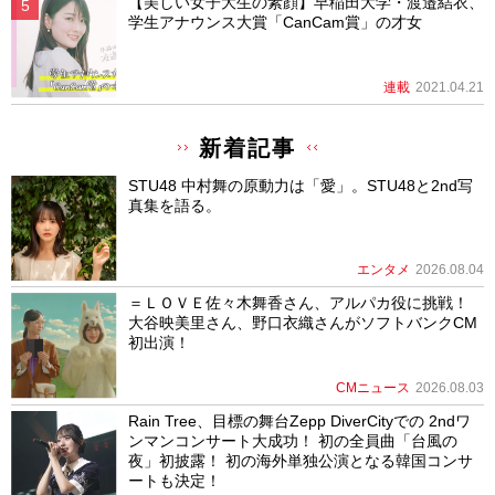
【美しい女子大生の素顔】早稲田大学・渡邉結衣、
学生アナウンス大賞「CanCam賞」の才女
連載
2021.04.21
新着記事
STU48 中村舞の原動力は「愛」。STU48と2nd写
真集を語る。
エンタメ
2026.08.04
＝ＬＯＶＥ佐々木舞香さん、アルパカ役に挑戦！
大谷映美里さん、野口衣織さんがソフトバンクCM
初出演！
CMニュース
2026.08.03
Rain Tree、目標の舞台Zepp DiverCityでの 2ndワ
ンマンコンサート大成功！ 初の全員曲「台風の
夜」初披露！ 初の海外単独公演となる韓国コンサ
ートも決定！