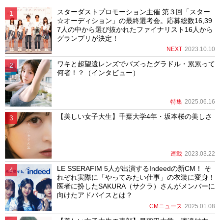
スターダストプロモーション主催 第３回「スター
☆オーディション」の最終選考会。応募総数16,39
7人の中から選び抜かれたファイナリスト16人から
グランプリが決定！
NEXT
2023.10.10
ワキと超望遠レンズでバズったグラドル・累累って
何者！？（インタビュー）
特集
2025.06.16
【美しい女子大生】千葉大学4年・坂本桜の美しさ
連載
2023.03.22
LE SSERAFIM 5人が出演するIndeedの新CM！ そ
れぞれ実際に「やってみたい仕事」の衣装に変身！
医者に扮したSAKURA（サクラ）さんがメンバーに
向けたアドバイスとは？
CMニュース
2025.01.08