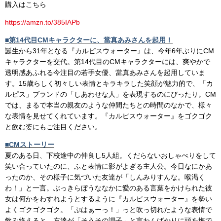
購入はこちら
https://amzn.to/385IAPb
■第14代目CMキャラクターに、當真あみさんを起用！
誕生から31年となる『カルピスウォーター』は、今年6年ぶりにCM
キャラクターを交代。第14代目のCMキャラクターには、爽やかで
透明感あふれる今注目の若手女優、當真あみさんを起用していま
す。15歳らしく初々しい表情とキラキラした笑顔が魅力的で、「カ
ルピス」ブランドの「しあわせな人」を表現するのにぴったり。CM
では、まるで本当の親友のような仲間たちとの時間のなかで、様々
な表情を見せてくれています。『カルピスウォーター』をゴクゴク
と飲む姿にもご注目ください。
■CMストーリー
夏のある日、下校途中の仲良し5人組。くだらないおしゃべりをして
笑い合っていたのに、ふと表情に影がよぎる主人公。今日なにかあ
ったのか、その様子に気づいた友達が「しんみりすんな。喉渇く
わ！」と一言。ぶっきらぼうななかに愛のある言葉をかけられた彼
女は何かをわすれようとするように『カルピスウォーター』を勢い
よくゴクゴクゴク。「ぷはぁーっ！」っと吹っ切れたような表情で
飲み終えると、友達が「そうその調子」と言わんばかりに頭を撫で