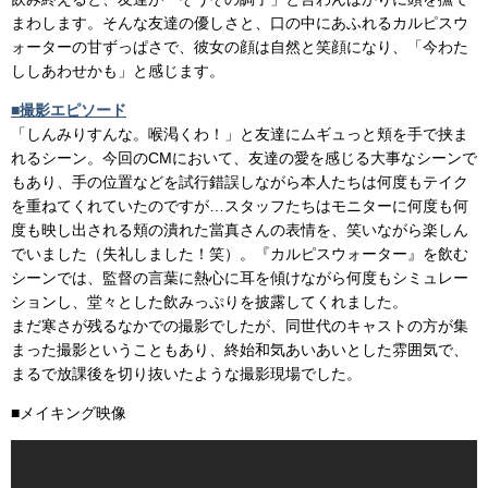
まわします。そんな友達の優しさと、口の中にあふれるカルピスウ
ォーターの甘ずっぱさで、彼女の顔は自然と笑顔になり、「今わた
ししあわせかも」と感じます。
■撮影エピソード
「しんみりすんな。喉渇くわ！」と友達にムギュっと頬を手で挟ま
れるシーン。今回のCMにおいて、友達の愛を感じる大事なシーンで
もあり、手の位置などを試行錯誤しながら本人たちは何度もテイク
を重ねてくれていたのですが…スタッフたちはモニターに何度も何
度も映し出される頬の潰れた當真さんの表情を、笑いながら楽しん
でいました（失礼しました！笑）。『カルピスウォーター』を飲む
シーンでは、監督の言葉に熱心に耳を傾けながら何度もシミュレー
ションし、堂々とした飲みっぷりを披露してくれました。
まだ寒さが残るなかでの撮影でしたが、同世代のキャストの方が集
まった撮影ということもあり、終始和気あいあいとした雰囲気で、
まるで放課後を切り抜いたような撮影現場でした。
■メイキング映像