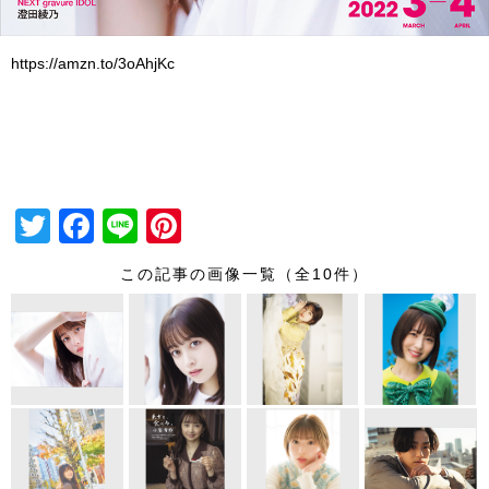
https://amzn.to/3oAhjKc
T
F
Li
Pi
wi
a
n
nt
この記事の画像一覧（全10件）
tt
c
e
er
er
e
e
b
st
o
o
k