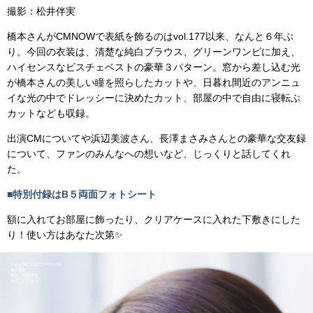
撮影：松井伴実
橋本さんがCMNOWで表紙を飾るのはvol.177以来、なんと６年ぶ
り。今回の衣装は、清楚な純白ブラウス、グリーンワンピに加え、
ハイセンスなビスチェベストの豪華３パターン。窓から差し込む光
が橋本さんの美しい瞳を照らしたカットや、日暮れ間近のアンニュ
イな光の中でドレッシーに決めたカット、部屋の中で自由に寝転ぶ
カットなども収録。
出演CMについてや浜辺美波さん、長澤まさみさんとの豪華な交友録
について、ファンのみんなへの想いなど、じっくりと話してくれ
た。
■特別付録はB５両面フォトシート
額に入れてお部屋に飾ったり、クリアケースに入れた下敷きにした
り！使い方はあなた次第✨