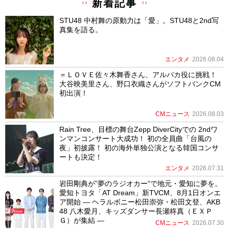
新着記事
STU48 中村舞の原動力は「愛」。STU48と2nd写
真集を語る。
エンタメ
2026.08.04
＝ＬＯＶＥ佐々木舞香さん、アルパカ役に挑戦！
大谷映美里さん、野口衣織さんがソフトバンクCM
初出演！
CMニュース
2026.08.03
Rain Tree、目標の舞台Zepp DiverCityでの 2ndワ
ンマンコンサート大成功！ 初の全員曲「台風の
夜」初披露！ 初の海外単独公演となる韓国コンサ
ートも決定！
エンタメ
2026.07.31
岩田剛典が”夢のラジオカー”で地元・愛知に夢を。
愛知トヨタ「AT Dream」新TVCM、8月1日オンエ
ア開始 ― ヘラルボニー松田崇弥・松田文登、AKB
48 八木愛月、キッズダンサー長瀬柊真（ＥＸＰ
Ｇ）が集結 ―
CMニュース
2026.07.30