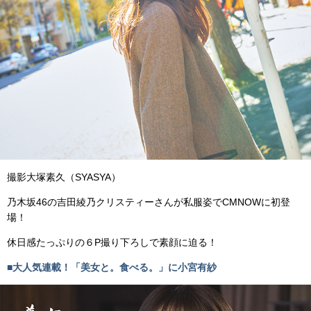
撮影大塚素久（
SYASYA
）
乃木坂46の吉田綾乃クリスティーさんが私服姿でCMNOWに初登
場！
休日感たっぷりの６P撮り下ろしで素顔に迫る！
■大人気連載！「美女と。食べる。」に小宮有紗