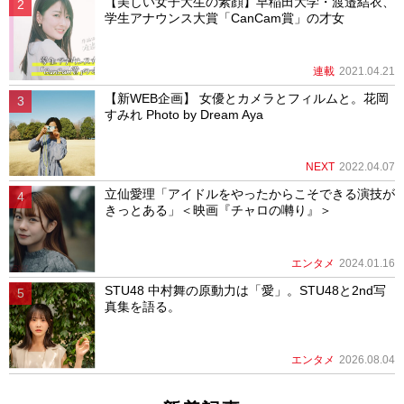
【美しい女子大生の素顔】早稲田大学・渡邉結衣、
学生アナウンス大賞「CanCam賞」の才女
連載
2021.04.21
【新WEB企画】 女優とカメラとフィルムと。花岡
すみれ Photo by Dream Aya
NEXT
2022.04.07
立仙愛理「アイドルをやったからこそできる演技が
きっとある」＜映画『チャロの囀り』＞
エンタメ
2024.01.16
STU48 中村舞の原動力は「愛」。STU48と2nd写
真集を語る。
エンタメ
2026.08.04