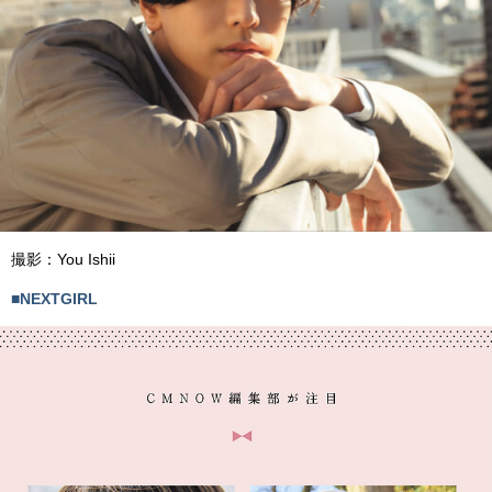
撮影：
You Ishii
■NEXTGIRL