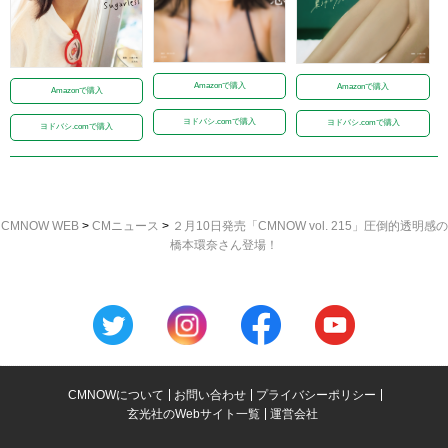
Amazonで購入
Amazonで購入
Amazonで購入
ヨドバシ.comで購入
ヨドバシ.comで購入
ヨドバシ.comで購入
CMNOW WEB
>
CMニュース
>
２月10日発売「CMNOW vol. 215」圧倒的透明感の
橋本環奈さん登場！
CMNOWについて
お問い合わせ
プライバシーポリシー
玄光社のWebサイト一覧
運営会社