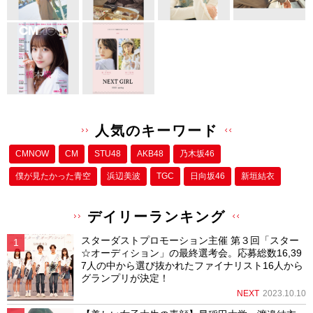
人気のキーワード
CMNOW
CM
STU48
AKB48
乃木坂46
僕が⾒たかった⻘空
浜辺美波
TGC
日向坂46
新垣結衣
デイリーランキング
スターダストプロモーション主催 第３回「スター
☆オーディション」の最終選考会。応募総数16,39
7人の中から選び抜かれたファイナリスト16人から
グランプリが決定！
NEXT
2023.10.10