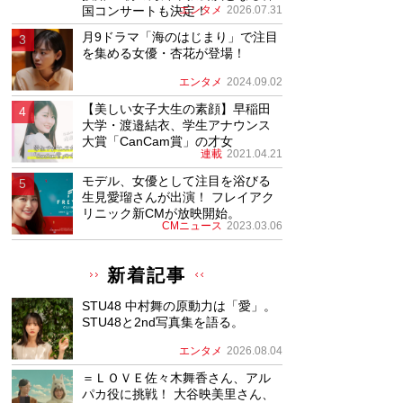
国コンサートも決定！
エンタメ
2026.07.31
月9ドラマ「海のはじまり」で注目
を集める女優・杏花が登場！
エンタメ
2024.09.02
【美しい女子大生の素顔】早稲田
大学・渡邉結衣、学生アナウンス
大賞「CanCam賞」の才女
連載
2021.04.21
モデル、女優として注目を浴びる
生見愛瑠さんが出演！ フレイアク
リニック新CMが放映開始。
CMニュース
2023.03.06
新着記事
STU48 中村舞の原動力は「愛」。
STU48と2nd写真集を語る。
エンタメ
2026.08.04
＝ＬＯＶＥ佐々木舞香さん、アル
パカ役に挑戦！ 大谷映美里さん、