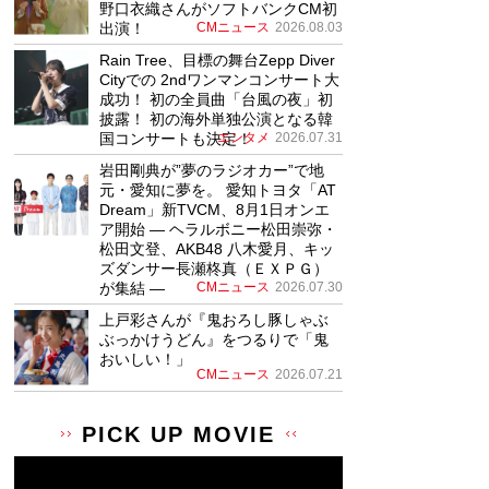
野口衣織さんがソフトバンクCM初
出演！
CMニュース
2026.08.03
Rain Tree、目標の舞台Zepp Diver
Cityでの 2ndワンマンコンサート大
成功！ 初の全員曲「台風の夜」初
披露！ 初の海外単独公演となる韓
国コンサートも決定！
エンタメ
2026.07.31
岩田剛典が”夢のラジオカー”で地
元・愛知に夢を。 愛知トヨタ「AT
Dream」新TVCM、8月1日オンエ
ア開始 ― ヘラルボニー松田崇弥・
松田文登、AKB48 八木愛月、キッ
ズダンサー長瀬柊真（ＥＸＰＧ）
が集結 ―
CMニュース
2026.07.30
上戸彩さんが『鬼おろし豚しゃぶ
ぶっかけうどん』をつるりで「鬼
おいしい！」
CMニュース
2026.07.21
PICK UP MOVIE