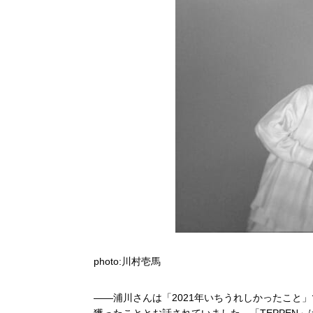
photo:川村壱馬
――浦川さんは「
2021
年いちうれしかったこと」