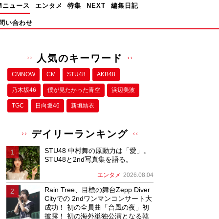
Mニュース
エンタメ
特集
NEXT
編集日記
問い合わせ
人気のキーワード
CMNOW
CM
STU48
AKB48
乃木坂46
僕が⾒たかった⻘空
浜辺美波
TGC
日向坂46
新垣結衣
デイリーランキング
STU48 中村舞の原動力は「愛」。
STU48と2nd写真集を語る。
エンタメ
2026.08.04
Rain Tree、目標の舞台Zepp Diver
Cityでの 2ndワンマンコンサート大
成功！ 初の全員曲「台風の夜」初
披露！ 初の海外単独公演となる韓