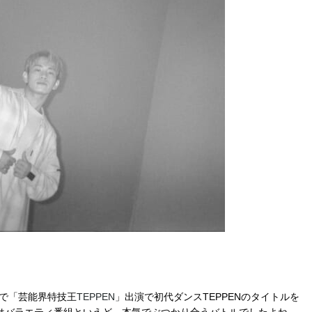
で「芸能界特技王
TEPPEN
」出演で初代ダンス
TEPPEN
のタイトルを