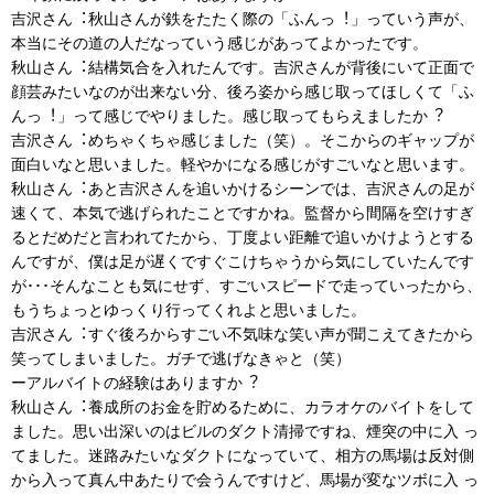
吉沢さん︓秋山さんが鉄をたたく際の「ふんっ︕」っていう声が、
本当にその道の人だなっていう感じがあってよかったです。
秋山さん︓結構気合を入れたんです。吉沢さんが背後にいて正面で
顔芸みたいなのが出来ない分、後ろ姿から感じ取ってほしくて「ふ
んっ︕」って感じでやりました。感じ取ってもらえましたか︖
吉沢さん︓めちゃくちゃ感じました（笑）。そこからのギャップが
面白いなと思いました。軽やかになる感じがすごいなと思います。
秋山さん︓あと吉沢さんを追いかけるシーンでは、吉沢さんの足が
速くて、本気で逃げられたことですかね。監督から間隔を空けすぎ
るとだめだと言われてたから、丁度よい距離で追いかけようとする
んですが、僕は足が遅くですぐこけちゃうから気にしていたんです
が･･･そんなことも気にせず、すごいスピードで走っていったから、
もうちょっとゆっくり行ってくれよと思いました。
吉沢さん︓すぐ後ろからすごい不気味な笑い声が聞こえてきたから
笑ってしまいました。ガチで逃げなきゃと（笑）
ーアルバイトの経験はありますか︖
秋山さん︓養成所のお金を貯めるために、カラオケのバイトをして
ました。思い出深いのはビルのダクト清掃ですね、煙突の中に入 っ
てました。迷路みたいなダクトになっていて、相方の馬場は反対側
から入って真ん中あたりで会うんですけど、馬場が変なツボに入 っ