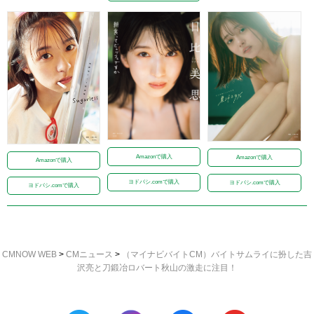
Amazonで購入
Amazonで購入
Amazonで購入
ヨドバシ.comで購入
ヨドバシ.comで購入
ヨドバシ.comで購入
CMNOW WEB
>
CMニュース
>
（マイナビバイトCM）バイトサムライに扮した吉
沢亮と刀鍛冶ロバート秋山の激走に注目！