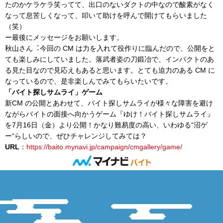
たのかケラケラ笑ってて、出口のないダクトの中なので酸素がなく
なって息苦しくなって、叩いて助けを呼んで開けてもらいました
（笑）
ー最後にメッセージをお願いします。
秋山さん︓今回の CM は力を入れて役作りに臨んだので、公開をと
ても楽しみにしていました。落武者姿の刀鍛冶で、インパクトのあ
る見た目なので見応えもあると思います。とても迫力のある CM に
なっているので、是非楽しんでみてもらいたいです。
「バイト探しサムライ」ゲーム
新CM の公開とあわせて、
バイト探しサムライが様々な障害を避け
ながらバイトの面接へ向か
うゲーム『ゆけ！バイト探しサムライ』
を7月16日（金）
より公開！かなり難易度の高い、いわゆる“沼ゲ
ー“らしいので、ぜひチャレンジしてみては？
URL
：
https://
baito.mynavi.jp/campaign/
cmgallery/game/