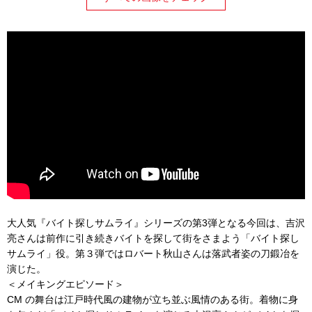
大人気『バイト探しサムライ』シリーズの第3弾となる今回は、吉沢
亮さんは前作に引き続きバイトを探して街をさまよう「
バイト探し
サムライ」役。第３弾ではロバート秋山さんは落武者姿の刀鍛冶を
演じた。
＜メイキングエピソード＞
CM の舞台は江戸時代風の建物が立ち並ぶ風情のある街。着物に身