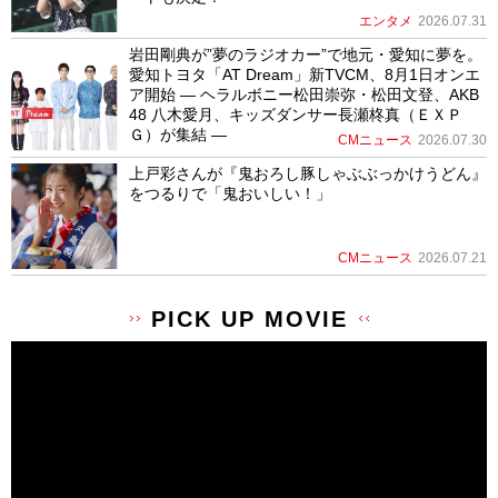
エンタメ
2026.07.31
岩田剛典が”夢のラジオカー”で地元・愛知に夢を。
愛知トヨタ「AT Dream」新TVCM、8月1日オンエ
ア開始 ― ヘラルボニー松田崇弥・松田文登、AKB
48 八木愛月、キッズダンサー長瀬柊真（ＥＸＰ
Ｇ）が集結 ―
CMニュース
2026.07.30
上戸彩さんが『鬼おろし豚しゃぶぶっかけうどん』
をつるりで「鬼おいしい！」
CMニュース
2026.07.21
PICK UP MOVIE