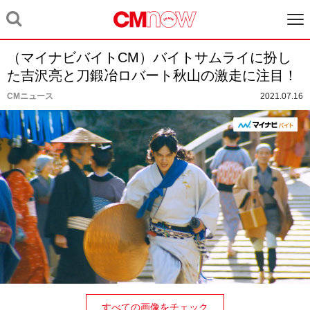
（マイナビバイトCM）バイトサムライに扮し
た吉沢亮と刀鍛冶ロバート秋山の激走に注目！
CMニュース
2021.07.16
すべての画像をチェック