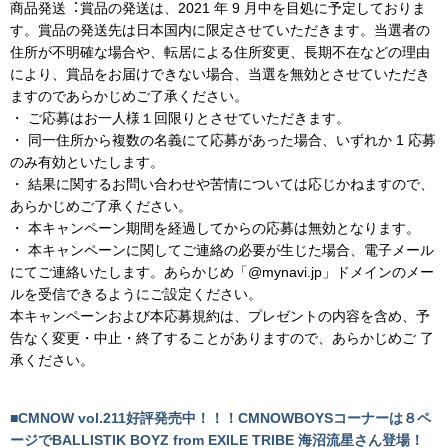
商品発送︓賞品の発送は、2021 年 9 月中を目処に予定しておりま
す。賞品の発送先は日本国内に限定させていただきます。当選者の
住所が不明確な場合や、転居による住所変更、長期不在などの理由
により、賞品をお届けできない場合、当選を無効とさせていただき
ますのであらかじめご了承ください。
・ ご応募はお一人様１回限りとさせていただきます。
・ 同一住所から複数の名義にて応募があった場合、いずれか 1 応募
のみ有効といたします。
・ 結果に関するお問い合わせや苦情については応じかねますので、
あらかじめご了承ください。
・ 本キャンペーン期間を経過してからの応募は無効となります。
・ 本キャンペーンに関してご連絡の必要が生じた場合、電子メール
にてご連絡いたします。あらかじめ「@mynavi.jp」ドメインのメー
ルを受信できるようにご設定ください。
本キャンペーンおよび本応募規約は、プレゼントの内容を含め、予
告なく変更・中止・終了することがありますので、あらかじめご 了
承ください。
■CMNOW vol.211好評発売中！！！CMNOWBOYSコーナーは８ペ
ージでBALLISTIK BOYZ from EXILE TRIBE 海沼流星さん登場！