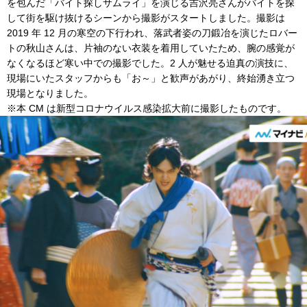
を包んだ「バイト探しサムライ」を演じる吉沢亮さんがバイトを探
して街を駆け抜けるシーンから撮影がスタートしました。撮影は
2019 年 12 月の寒空の下行われ、落武者姿の刀鍛冶を演じたロバー
トの秋山さんは、片袖のない衣装を着用していたため、腕の感覚が
なくなるほど寒い中での撮影でした。2 人が魅せる迫真の演技に、
現場にいたスタッフからも「お～」と歓声があがり、終始湧き立つ
現場となりました。
※本 CM は新型コロナウイルス感染拡大前に撮影したものです。