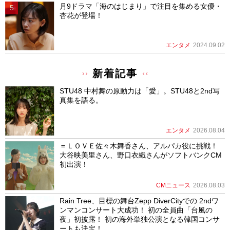
月9ドラマ「海のはじまり」で注目を集める女優・
杏花が登場！
エンタメ
2024.09.02
新着記事
STU48 中村舞の原動力は「愛」。STU48と2nd写
真集を語る。
エンタメ
2026.08.04
＝ＬＯＶＥ佐々木舞香さん、アルパカ役に挑戦！
大谷映美里さん、野口衣織さんがソフトバンクCM
初出演！
CMニュース
2026.08.03
Rain Tree、目標の舞台Zepp DiverCityでの 2ndワ
ンマンコンサート大成功！ 初の全員曲「台風の
夜」初披露！ 初の海外単独公演となる韓国コンサ
ートも決定！