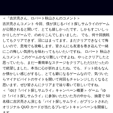
＜『吉沢亮さん、ロバート秋山さんのコメント＞
吉沢亮さんコメント 今回、僕が演じるバイト探しサムライのゲーム
が公開されると聞いて、とても嬉しかったです。しかもすごいしっ
かりしたゲームで、のめりこんでしまいました。 でも、何十回挑戦
してもクリアできず、沼にはまってます。まだクリアできなくて悔
しいので、意地でも攻略します。皆さんにも友達を巻き込んで一緒
にこの悔しい気持ちを味わってもらいたいですね。 ロバート 秋山さ
んコメント このゲームかなり難しいですよね。やっとクリアしたと
思っていたら、まだ一番簡単なステージをクリアしただけだったの
で絶望しました。本当に心が折れましたね。でも、ドット絵もなん
か懐かしい感じがするし、とても癖になるゲームなので、気づいた
らマイナビバイトのサイトを開いて何回もチャレンジしたくなると
思います。ぜひ皆さんにクリアまで辿り着いて欲しいですね。
＜『ゆけ︕バイト探しサムライ』キャンペーン概要＞ ゲーム『ゆ
け︕バイト探しサムライ』に参加いただいた方の中から、抽選で 50
名様に吉沢亮さん演じる「バイト探しサムライ」がプリントされた
オリジナル QUO カードが当たるプレゼントキャンペーンを開催し
ます。