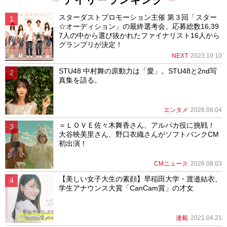
スターダストプロモーション主催 第３回「スター
☆オーディション」の最終選考会。応募総数16,39
7人の中から選び抜かれたファイナリスト16人から
グランプリが決定！
NEXT
2023.10.10
STU48 中村舞の原動力は「愛」。STU48と2nd写
真集を語る。
エンタメ
2026.08.04
＝ＬＯＶＥ佐々木舞香さん、アルパカ役に挑戦！
大谷映美里さん、野口衣織さんがソフトバンクCM
初出演！
CMニュース
2026.08.03
【美しい女子大生の素顔】早稲田大学・渡邉結衣、
学生アナウンス大賞「CanCam賞」の才女
連載
2021.04.21