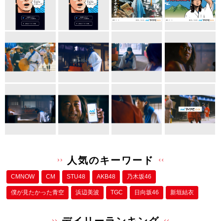
人気のキーワード
CMNOW
CM
STU48
AKB48
乃木坂46
僕が⾒たかった⻘空
浜辺美波
TGC
日向坂46
新垣結衣
デイリーランキング