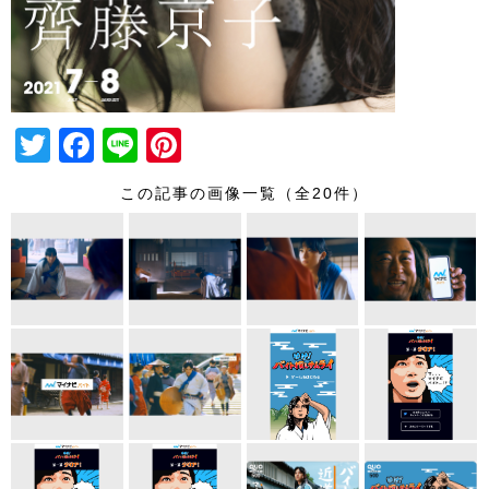
T
F
Li
Pi
wi
a
n
nt
この記事の画像一覧（全20件）
tt
c
e
er
er
e
e
b
st
o
o
k