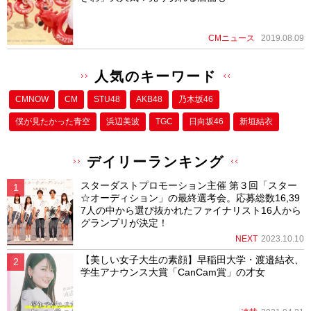
CMニュース
2019.08.09
人気のキーワード
CMNOW
CM
STU48
AKB48
乃木坂46
僕が⾒たかった⻘空
浜辺美波
TGC
日向坂46
新垣結衣
デイリーランキング
スターダストプロモーション主催 第３回「スター
☆オーディション」の最終選考会。応募総数16,39
7人の中から選び抜かれたファイナリスト16人から
グランプリが決定！
NEXT
2023.10.10
【美しい女子大生の素顔】早稲田大学・渡邉結衣、
学生アナウンス大賞「CanCam賞」の才女