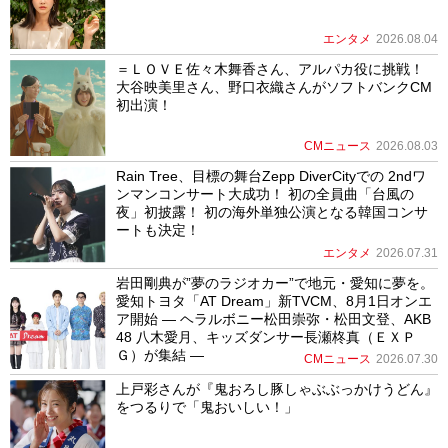
エンタメ
2026.08.04
＝ＬＯＶＥ佐々木舞香さん、アルパカ役に挑戦！
大谷映美里さん、野口衣織さんがソフトバンクCM
初出演！
CMニュース
2026.08.03
Rain Tree、目標の舞台Zepp DiverCityでの 2ndワ
ンマンコンサート大成功！ 初の全員曲「台風の
夜」初披露！ 初の海外単独公演となる韓国コンサ
ートも決定！
エンタメ
2026.07.31
岩田剛典が”夢のラジオカー”で地元・愛知に夢を。
愛知トヨタ「AT Dream」新TVCM、8月1日オンエ
ア開始 ― ヘラルボニー松田崇弥・松田文登、AKB
48 八木愛月、キッズダンサー長瀬柊真（ＥＸＰ
Ｇ）が集結 ―
CMニュース
2026.07.30
上戸彩さんが『鬼おろし豚しゃぶぶっかけうどん』
をつるりで「鬼おいしい！」