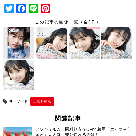
T
F
Li
Pi
wi
a
n
nt
この記事の画像一覧（全5件）
tt
c
e
er
er
e
e
b
st
o
o
k
キーワード
上國料萌衣
関連記事
アンジュルム上國料萌衣がCMで着用「エビマヨう
きわ」大人気！売り切れる店舗も