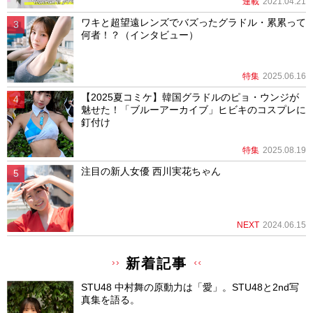
連載
2021.04.21
ワキと超望遠レンズでバズったグラドル・累累って
何者！？（インタビュー）
特集
2025.06.16
【2025夏コミケ】韓国グラドルのピョ・ウンジが
魅せた！「ブルーアーカイブ」ヒビキのコスプレに
釘付け
特集
2025.08.19
注目の新人女優 西川実花ちゃん
NEXT
2024.06.15
新着記事
STU48 中村舞の原動力は「愛」。STU48と2nd写
真集を語る。