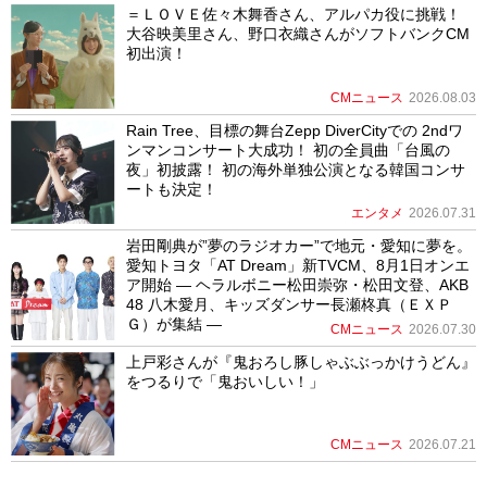
＝ＬＯＶＥ佐々木舞香さん、アルパカ役に挑戦！
大谷映美里さん、野口衣織さんがソフトバンクCM
初出演！
CMニュース
2026.08.03
Rain Tree、目標の舞台Zepp DiverCityでの 2ndワ
ンマンコンサート大成功！ 初の全員曲「台風の
夜」初披露！ 初の海外単独公演となる韓国コンサ
ートも決定！
エンタメ
2026.07.31
岩田剛典が”夢のラジオカー”で地元・愛知に夢を。
愛知トヨタ「AT Dream」新TVCM、8月1日オンエ
ア開始 ― ヘラルボニー松田崇弥・松田文登、AKB
48 八木愛月、キッズダンサー長瀬柊真（ＥＸＰ
Ｇ）が集結 ―
CMニュース
2026.07.30
上戸彩さんが『鬼おろし豚しゃぶぶっかけうどん』
をつるりで「鬼おいしい！」
CMニュース
2026.07.21