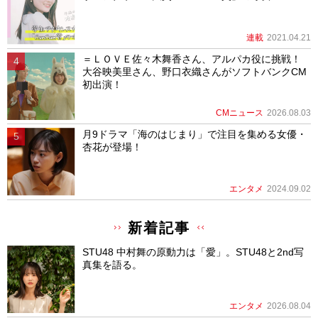
連載
2021.04.21
＝ＬＯＶＥ佐々木舞香さん、アルパカ役に挑戦！
大谷映美里さん、野口衣織さんがソフトバンクCM
初出演！
CMニュース
2026.08.03
月9ドラマ「海のはじまり」で注目を集める女優・
杏花が登場！
エンタメ
2024.09.02
新着記事
STU48 中村舞の原動力は「愛」。STU48と2nd写
真集を語る。
エンタメ
2026.08.04