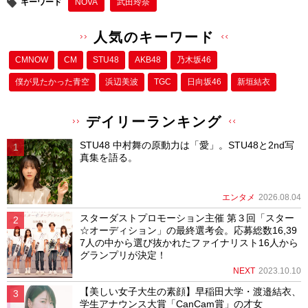
キーワード
NOVA
武田玲奈
人気のキーワード
CMNOW
CM
STU48
AKB48
乃木坂46
僕が⾒たかった⻘空
浜辺美波
TGC
日向坂46
新垣結衣
デイリーランキング
STU48 中村舞の原動力は「愛」。STU48と2nd写
真集を語る。
エンタメ
2026.08.04
スターダストプロモーション主催 第３回「スター
☆オーディション」の最終選考会。応募総数16,39
7人の中から選び抜かれたファイナリスト16人から
グランプリが決定！
NEXT
2023.10.10
【美しい女子大生の素顔】早稲田大学・渡邉結衣、
学生アナウンス大賞「CanCam賞」の才女