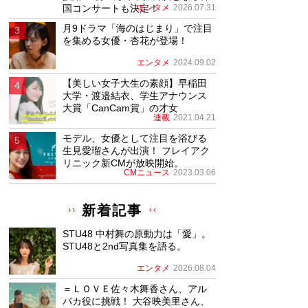
国コンサートも決定！
エンタメ
2026.07.31
月9ドラマ「海のはじまり」で注目
を集める女優・杏花が登場！
エンタメ
2024.09.02
【美しい女子大生の素顔】早稲田
大学・渡邉結衣、学生アナウンス
大賞「CanCam賞」の才女
連載
2021.04.21
モデル、女優として注目を浴びる
生見愛瑠さんが出演！ フレイアク
リニック新CMが放映開始。
CMニュース
2023.03.06
新着記事
STU48 中村舞の原動力は「愛」。
STU48と2nd写真集を語る。
エンタメ
2026.08.04
＝ＬＯＶＥ佐々木舞香さん、アル
パカ役に挑戦！ 大谷映美里さん、