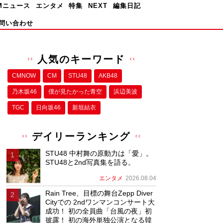
Mニュース
エンタメ
特集
NEXT
編集日記
問い合わせ
人気のキーワード
CMNOW
CM
STU48
AKB48
乃木坂46
僕が⾒たかった⻘空
浜辺美波
TGC
日向坂46
新垣結衣
デイリーランキング
STU48 中村舞の原動力は「愛」。
STU48と2nd写真集を語る。
エンタメ
2026.08.04
Rain Tree、目標の舞台Zepp Diver
Cityでの 2ndワンマンコンサート大
成功！ 初の全員曲「台風の夜」初
披露！ 初の海外単独公演となる韓