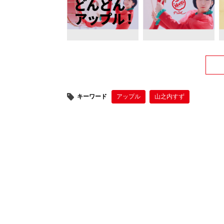
キーワード
アップル
山之内すず