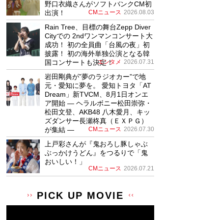
野口衣織さんがソフトバンクCM初
出演！
CMニュース
2026.08.03
Rain Tree、目標の舞台Zepp Diver
Cityでの 2ndワンマンコンサート大
成功！ 初の全員曲「台風の夜」初
披露！ 初の海外単独公演となる韓
国コンサートも決定！
エンタメ
2026.07.31
岩田剛典が”夢のラジオカー”で地
元・愛知に夢を。 愛知トヨタ「AT
Dream」新TVCM、8月1日オンエ
ア開始 ― ヘラルボニー松田崇弥・
松田文登、AKB48 八木愛月、キッ
ズダンサー長瀬柊真（ＥＸＰＧ）
が集結 ―
CMニュース
2026.07.30
上戸彩さんが『鬼おろし豚しゃぶ
ぶっかけうどん』をつるりで「鬼
おいしい！」
CMニュース
2026.07.21
PICK UP MOVIE