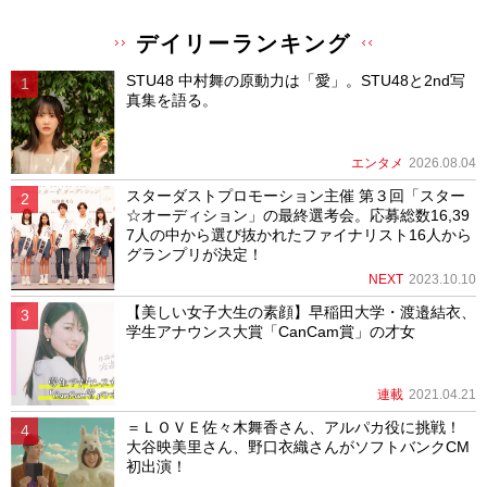
デイリーランキング
STU48 中村舞の原動力は「愛」。STU48と2nd写
真集を語る。
エンタメ
2026.08.04
スターダストプロモーション主催 第３回「スター
☆オーディション」の最終選考会。応募総数16,39
7人の中から選び抜かれたファイナリスト16人から
グランプリが決定！
NEXT
2023.10.10
【美しい女子大生の素顔】早稲田大学・渡邉結衣、
学生アナウンス大賞「CanCam賞」の才女
連載
2021.04.21
＝ＬＯＶＥ佐々木舞香さん、アルパカ役に挑戦！
大谷映美里さん、野口衣織さんがソフトバンクCM
初出演！