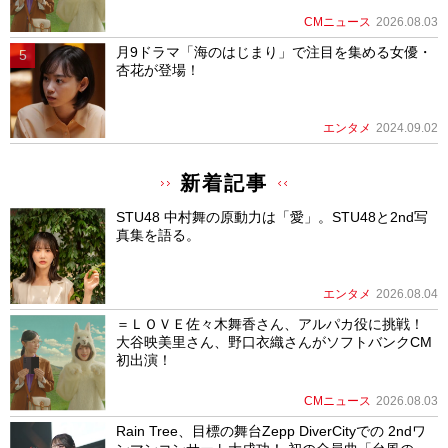
CMニュース
2026.08.03
月9ドラマ「海のはじまり」で注目を集める女優・
杏花が登場！
エンタメ
2024.09.02
新着記事
STU48 中村舞の原動力は「愛」。STU48と2nd写
真集を語る。
エンタメ
2026.08.04
＝ＬＯＶＥ佐々木舞香さん、アルパカ役に挑戦！
大谷映美里さん、野口衣織さんがソフトバンクCM
初出演！
CMニュース
2026.08.03
Rain Tree、目標の舞台Zepp DiverCityでの 2ndワ