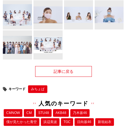
記事に戻る
キーワード
みちょぱ
人気のキーワード
CMNOW
CM
STU48
AKB48
乃木坂46
僕が⾒たかった⻘空
浜辺美波
TGC
日向坂46
新垣結衣