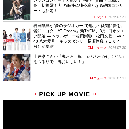
ンマンコンサート大成功！ 初の全員曲「台風の
夜」初披露！ 初の海外単独公演となる韓国コンサ
ートも決定！
エンタメ
2026.07.31
岩田剛典が”夢のラジオカー”で地元・愛知に夢を。
愛知トヨタ「AT Dream」新TVCM、8月1日オンエ
ア開始 ― ヘラルボニー松田崇弥・松田文登、AKB
48 八木愛月、キッズダンサー長瀬柊真（ＥＸＰ
Ｇ）が集結 ―
CMニュース
2026.07.30
上戸彩さんが『鬼おろし豚しゃぶぶっかけうどん』
をつるりで「鬼おいしい！」
CMニュース
2026.07.21
PICK UP MOVIE