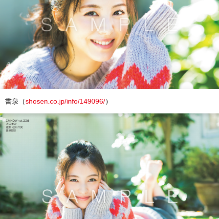
書泉（
shosen.co.jp/info/149096/
）