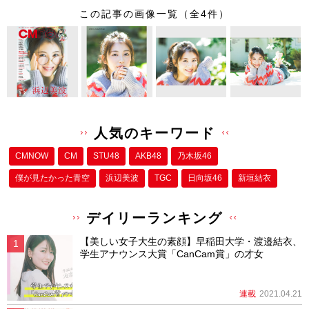
wi
a
n
nt
この記事の画像一覧（全4件）
tt
c
e
er
er
e
e
b
st
o
o
人気のキーワード
k
CMNOW
CM
STU48
AKB48
乃木坂46
僕が⾒たかった⻘空
浜辺美波
TGC
日向坂46
新垣結衣
デイリーランキング
【美しい女子大生の素顔】早稲田大学・渡邉結衣、
学生アナウンス大賞「CanCam賞」の才女
連載
2021.04.21