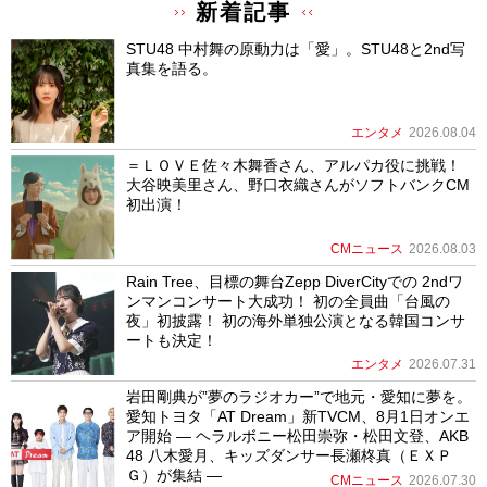
新着記事
STU48 中村舞の原動力は「愛」。STU48と2nd写
真集を語る。
エンタメ
2026.08.04
＝ＬＯＶＥ佐々木舞香さん、アルパカ役に挑戦！
大谷映美里さん、野口衣織さんがソフトバンクCM
初出演！
CMニュース
2026.08.03
Rain Tree、目標の舞台Zepp DiverCityでの 2ndワ
ンマンコンサート大成功！ 初の全員曲「台風の
夜」初披露！ 初の海外単独公演となる韓国コンサ
ートも決定！
エンタメ
2026.07.31
岩田剛典が”夢のラジオカー”で地元・愛知に夢を。
愛知トヨタ「AT Dream」新TVCM、8月1日オンエ
ア開始 ― ヘラルボニー松田崇弥・松田文登、AKB
48 八木愛月、キッズダンサー長瀬柊真（ＥＸＰ
Ｇ）が集結 ―
CMニュース
2026.07.30