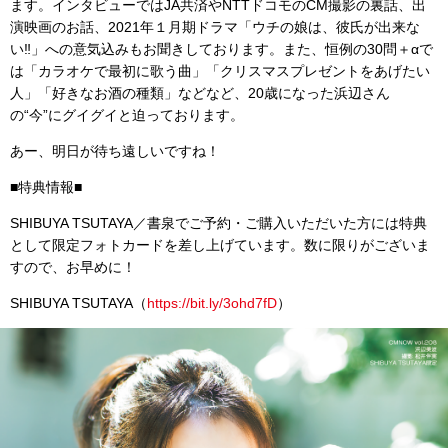
ます。インタビューではJA共済やNTTドコモのCM撮影の裏話、出
演映画のお話、2021年１月期ドラマ「ウチの娘は、彼氏が出来な
い‼︎」への意気込みもお聞きしております。また、恒例の30問＋αで
は「カラオケで最初に歌う曲」「クリスマスプレゼントをあげたい
人」「好きなお酒の種類」などなど、20歳になった浜辺さん
の“今”にグイグイと迫っております。
あー、明日が待ち遠しいですね！
■特典情報■
SHIBUYA TSUTAYA／書泉でご予約・ご購入いただいた方には特典
として限定フォトカードを差し上げています。数に限りがございま
すので、お早めに！
SHIBUYA TSUTAYA（
https://bit.ly/3ohd7fD
）