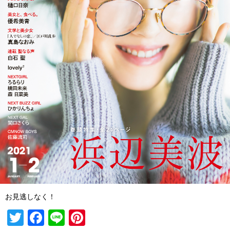
お見逃しなく！
T
F
Li
Pi