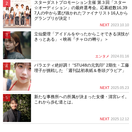
スターダストプロモーション主催 第３回「スター
☆オーディション」の最終選考会。応募総数16,39
7人の中から選び抜かれたファイナリスト16人から
グランプリが決定！
NEXT
2023.10.10
立仙愛理「アイドルをやったからこそできる演技が
きっとある」＜映画『チャロの囀り』＞
エンタメ
2024.01.16
バラエティ絶好調！ “STU48の元気印” 2期生・工藤
理子が挑戦した 「週刊誌初表紙＆巻頭グラビア」
NEXT
2025.05.23
新たな事務所への所属が決まった女優・清宮レイ。
これから歩む道とは。
NEXT
2025.12.12