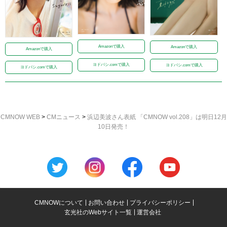
Amazonで購入
Amazonで購入
Amazonで購入
ヨドバシ.comで購入
ヨドバシ.comで購入
ヨドバシ.comで購入
CMNOW WEB
>
CMニュース
>
浜辺美波さん表紙 「CMNOW vol.208」は明日12月
10日発売！
CMNOWについて
お問い合わせ
プライバシーポリシー
玄光社のWebサイト一覧
運営会社