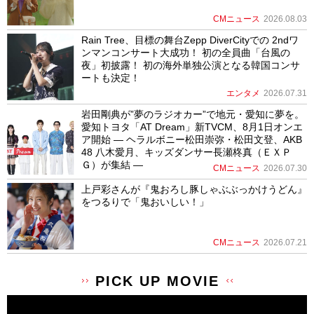
CMニュース
2026.08.03
Rain Tree、目標の舞台Zepp DiverCityでの 2ndワ
ンマンコンサート大成功！ 初の全員曲「台風の
夜」初披露！ 初の海外単独公演となる韓国コンサ
ートも決定！
エンタメ
2026.07.31
岩田剛典が”夢のラジオカー”で地元・愛知に夢を。
愛知トヨタ「AT Dream」新TVCM、8月1日オンエ
ア開始 ― ヘラルボニー松田崇弥・松田文登、AKB
48 八木愛月、キッズダンサー長瀬柊真（ＥＸＰ
Ｇ）が集結 ―
CMニュース
2026.07.30
上戸彩さんが『鬼おろし豚しゃぶぶっかけうどん』
をつるりで「鬼おいしい！」
CMニュース
2026.07.21
PICK UP MOVIE