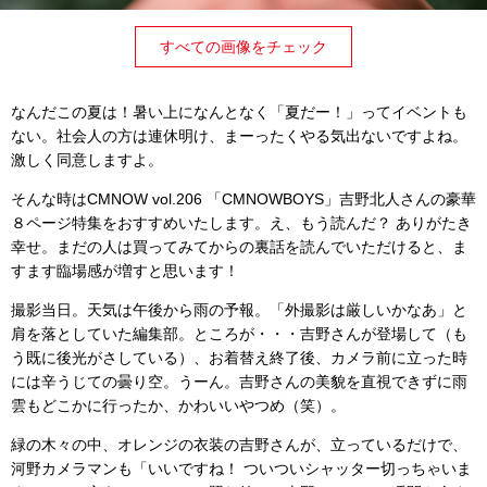
すべての画像をチェック
なんだこの夏は！暑い上になんとなく「夏だー！」ってイベントも
ない。社会人の方は連休明け、まーったくやる気出ないですよね。
激しく同意しますよ。
そんな時は
CMNOW vol.206
「
CMNOWBOYS
」吉野北人さんの豪華
８ページ特集をおすすめいたします。え、もう読んだ？ ありがたき
幸せ。まだの人は買ってみてからの裏話を読んでいただけると、ま
すます臨場感が増すと思います！
撮影当日。天気は午後から雨の予報。「外撮影は厳しいかなあ」と
肩を落としていた編集部。ところが・・・吉野さんが登場して（も
う既に後光がさしている）、お着替え終了後、カメラ前に立った時
には辛うじての曇り空。うーん。吉野さんの美貌を直視できずに雨
雲もどこかに行ったか、かわいいやつめ（笑）。
緑の木々の中、オレンジの衣装の吉野さんが、立っているだけで、
河野カメラマンも「いいですね！ ついついシャッター切っちゃいま