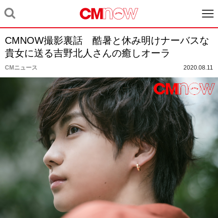
CMNOW撮影裏話 酷暑と休み明けナーバスな
貴女に送る吉野北人さんの癒しオーラ
CMニュース
2020.08.11