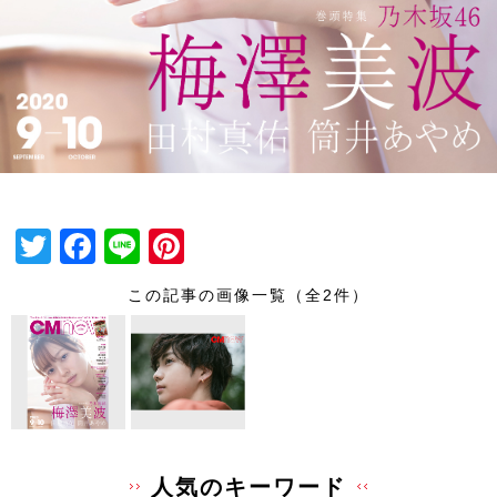
T
F
Li
Pi
wi
a
n
nt
この記事の画像一覧（全2件）
tt
c
e
er
er
e
e
b
st
o
o
人気のキーワード
k