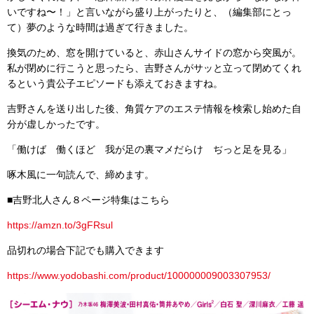
いですね〜！」と言いながら盛り上がったりと、（編集部にとっ
て）夢のような時間は過ぎて行きました。
換気のため、窓を開けていると、赤山さんサイドの窓から突風が。
私が閉めに行こうと思ったら、吉野さんがサッと立って閉めてくれ
るという貴公子エピソードも添えておきますね。
吉野さんを送り出した後、角質ケアのエステ情報を検索し始めた自
分が虚しかったです。
「働けば 働くほど 我が足の裏マメだらけ ぢっと足を見る」
啄木風に一句読んで、締めます。
■
吉野北人さん８ページ特集はこちら
https://amzn.to/3gFRsul
品切れの場合下記でも購入できます
https://www.yodobashi.com/product/100000009003307953/