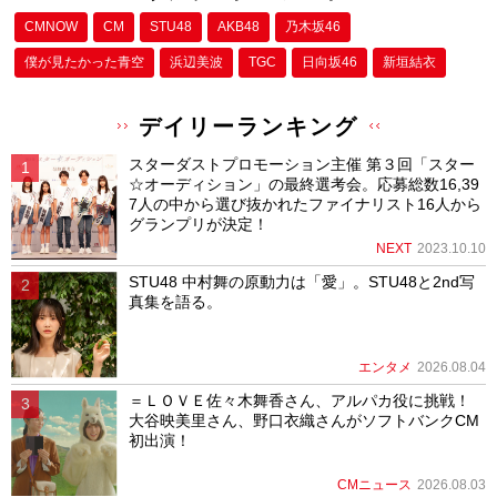
CMNOW
CM
STU48
AKB48
乃木坂46
僕が⾒たかった⻘空
浜辺美波
TGC
日向坂46
新垣結衣
デイリーランキング
スターダストプロモーション主催 第３回「スター
☆オーディション」の最終選考会。応募総数16,39
7人の中から選び抜かれたファイナリスト16人から
グランプリが決定！
NEXT
2023.10.10
STU48 中村舞の原動力は「愛」。STU48と2nd写
真集を語る。
エンタメ
2026.08.04
＝ＬＯＶＥ佐々木舞香さん、アルパカ役に挑戦！
大谷映美里さん、野口衣織さんがソフトバンクCM
初出演！
CMニュース
2026.08.03