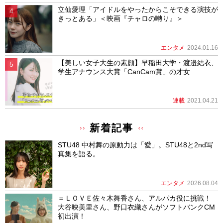
立仙愛理「アイドルをやったからこそできる演技が
きっとある」＜映画『チャロの囀り』＞
エンタメ
2024.01.16
【美しい女子大生の素顔】早稲田大学・渡邉結衣、
学生アナウンス大賞「CanCam賞」の才女
連載
2021.04.21
新着記事
STU48 中村舞の原動力は「愛」。STU48と2nd写
真集を語る。
エンタメ
2026.08.04
＝ＬＯＶＥ佐々木舞香さん、アルパカ役に挑戦！
大谷映美里さん、野口衣織さんがソフトバンクCM
初出演！