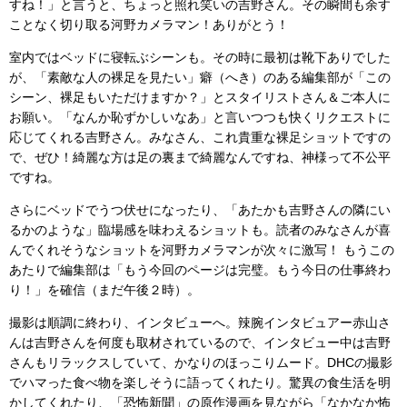
すね！」と言うと、ちょっと照れ笑いの吉野さん。その瞬間も余す
ことなく切り取る河野カメラマン！ありがとう！
室内ではベッドに寝転ぶシーンも。その時に最初は靴下ありでした
が、「素敵な人の裸足を見たい」癖（へき）のある編集部が「この
シーン、裸足もいただけますか？」とスタイリストさん＆ご本人に
お願い。「なんか恥ずかしいなあ」と言いつつも快くリクエストに
応じてくれる吉野さん。みなさん、これ貴重な裸足ショットですの
で、ぜひ！綺麗な方は足の裏まで綺麗なんですね、神様って不公平
ですね。
さらにベッドでうつ伏せになったり、「あたかも吉野さんの隣にい
るかのような」臨場感を味わえるショットも。読者のみなさんが喜
んでくれそうなショットを河野カメラマンが次々に激写！ もうこの
あたりで編集部は「もう今回のページは完璧。もう今日の仕事終わ
り！」を確信（まだ午後２時）。
撮影は順調に終わり、インタビューへ。辣腕インタビュアー赤山さ
んは吉野さんを何度も取材されているので、インタビュー中は吉野
さんもリラックスしていて、かなりのほっこりムード。
DHC
の撮影
でハマった食べ物を楽しそうに語ってくれたり。驚異の食生活を明
かしてくれたり、「恐怖新聞」の原作漫画を見ながら「なかなか怖