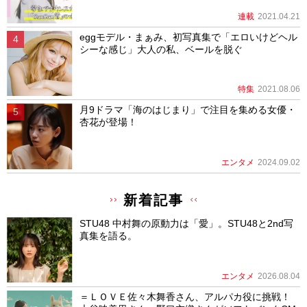
連載
2021.04.21
eggモデル・まぁみ、初写真集で「エロいけどヘル
シーな感じ」大人の私、ベールを脱ぐ
特集
2021.08.06
月9ドラマ「海のはじまり」で注目を集める女優・
杏花が登場！
エンタメ
2024.09.02
新着記事
STU48 中村舞の原動力は「愛」。STU48と2nd写
真集を語る。
エンタメ
2026.08.04
＝ＬＯＶＥ佐々木舞香さん、アルパカ役に挑戦！