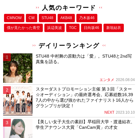
人気のキーワード
CMNOW
CM
STU48
AKB48
乃木坂46
僕が⾒たかった⻘空
浜辺美波
TGC
日向坂46
新垣結衣
デイリーランキング
STU48 中村舞の原動力は「愛」。STU48と2nd写
真集を語る。
エンタメ
2026.08.04
スターダストプロモーション主催 第３回「スター
☆オーディション」の最終選考会。応募総数16,39
7人の中から選び抜かれたファイナリスト16人から
グランプリが決定！
NEXT
2023.10.10
【美しい女子大生の素顔】早稲田大学・渡邉結衣、
学生アナウンス大賞「CanCam賞」の才女