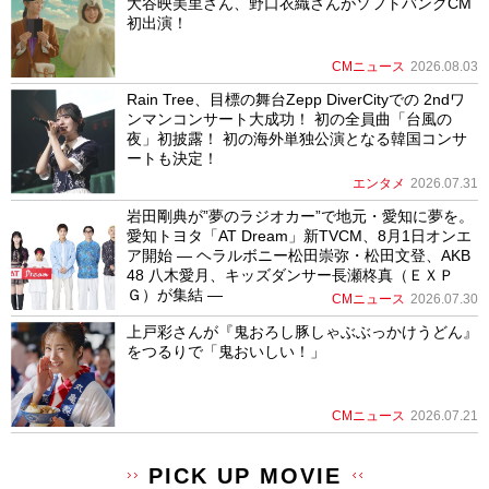
大谷映美里さん、野口衣織さんがソフトバンクCM
初出演！
CMニュース
2026.08.03
Rain Tree、目標の舞台Zepp DiverCityでの 2ndワ
ンマンコンサート大成功！ 初の全員曲「台風の
夜」初披露！ 初の海外単独公演となる韓国コンサ
ートも決定！
エンタメ
2026.07.31
岩田剛典が”夢のラジオカー”で地元・愛知に夢を。
愛知トヨタ「AT Dream」新TVCM、8月1日オンエ
ア開始 ― ヘラルボニー松田崇弥・松田文登、AKB
48 八木愛月、キッズダンサー長瀬柊真（ＥＸＰ
Ｇ）が集結 ―
CMニュース
2026.07.30
上戸彩さんが『鬼おろし豚しゃぶぶっかけうどん』
をつるりで「鬼おいしい！」
CMニュース
2026.07.21
PICK UP MOVIE