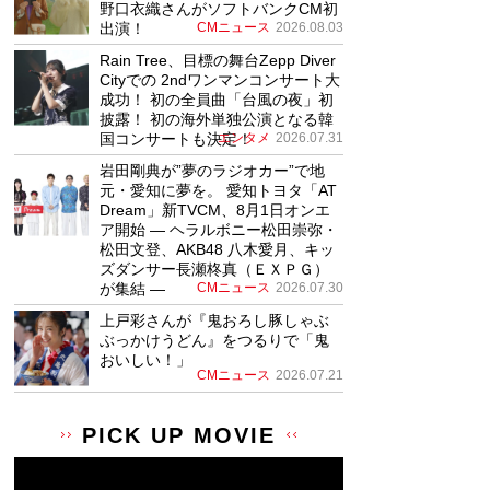
野口衣織さんがソフトバンクCM初
出演！
CMニュース
2026.08.03
Rain Tree、目標の舞台Zepp Diver
Cityでの 2ndワンマンコンサート大
成功！ 初の全員曲「台風の夜」初
披露！ 初の海外単独公演となる韓
国コンサートも決定！
エンタメ
2026.07.31
岩田剛典が”夢のラジオカー”で地
元・愛知に夢を。 愛知トヨタ「AT
Dream」新TVCM、8月1日オンエ
ア開始 ― ヘラルボニー松田崇弥・
松田文登、AKB48 八木愛月、キッ
ズダンサー長瀬柊真（ＥＸＰＧ）
が集結 ―
CMニュース
2026.07.30
上戸彩さんが『鬼おろし豚しゃぶ
ぶっかけうどん』をつるりで「鬼
おいしい！」
CMニュース
2026.07.21
PICK UP MOVIE