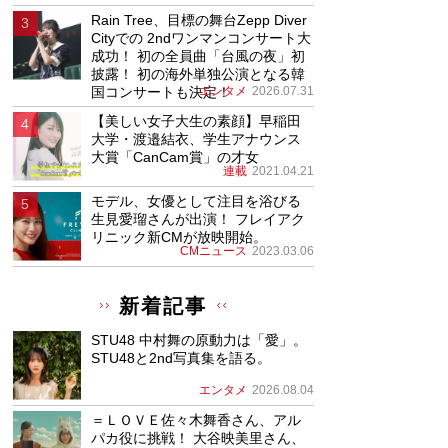
Rain Tree、目標の舞台Zepp Diver
Cityでの 2ndワンマンコンサート大
成功！ 初の全員曲「台風の夜」初
披露！ 初の海外単独公演となる韓
国コンサートも決定！
エンタメ
2026.07.31
【美しい女子大生の素顔】早稲田
大学・渡邉結衣、学生アナウンス
大賞「CanCam賞」の才女
連載
2021.04.21
モデル、女優として注目を浴びる
生見愛瑠さんが出演！ フレイアク
リニック新CMが放映開始。
CMニュース
2023.03.06
新着記事
STU48 中村舞の原動力は「愛」。
STU48と2nd写真集を語る。
エンタメ
2026.08.04
＝ＬＯＶＥ佐々木舞香さん、アル
パカ役に挑戦！ 大谷映美里さん、