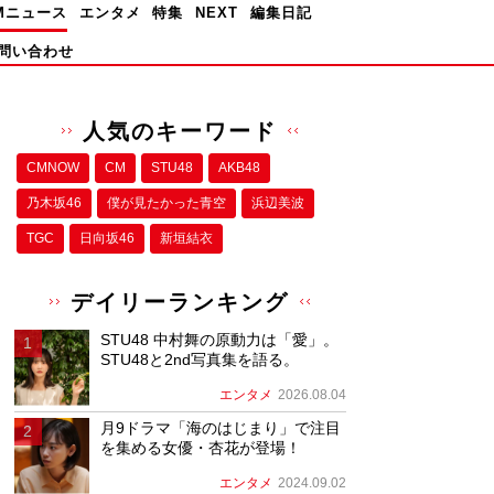
Mニュース
エンタメ
特集
NEXT
編集日記
問い合わせ
人気のキーワード
CMNOW
CM
STU48
AKB48
乃木坂46
僕が⾒たかった⻘空
浜辺美波
TGC
日向坂46
新垣結衣
デイリーランキング
STU48 中村舞の原動力は「愛」。
STU48と2nd写真集を語る。
エンタメ
2026.08.04
月9ドラマ「海のはじまり」で注目
を集める女優・杏花が登場！
エンタメ
2024.09.02