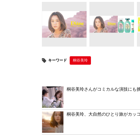
tt
c
e
er
er
e
e
b
st
o
o
k
キーワード
桐谷美玲
桐谷美玲さんがコミカルな演技にも挑戦
桐谷美玲、大自然のひとり旅がカッ