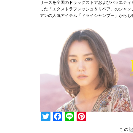
リーズを全国のドラッグストアおよびバラエティシ
した「エクストラフレッシュ＆リペア」のシャン
アンの人気アイテム「ドライシャンプー」からも
T
F
Li
Pi
wi
a
n
nt
この