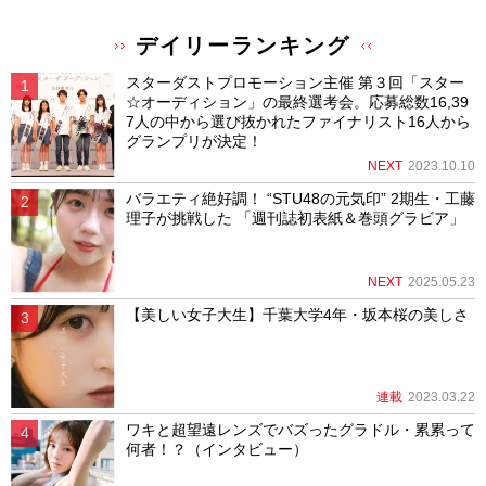
デイリーランキング
スターダストプロモーション主催 第３回「スター
☆オーディション」の最終選考会。応募総数16,39
7人の中から選び抜かれたファイナリスト16人から
グランプリが決定！
NEXT
2023.10.10
バラエティ絶好調！ “STU48の元気印” 2期生・工藤
理子が挑戦した 「週刊誌初表紙＆巻頭グラビア」
NEXT
2025.05.23
【美しい女子大生】千葉大学4年・坂本桜の美しさ
連載
2023.03.22
ワキと超望遠レンズでバズったグラドル・累累って
何者！？（インタビュー）