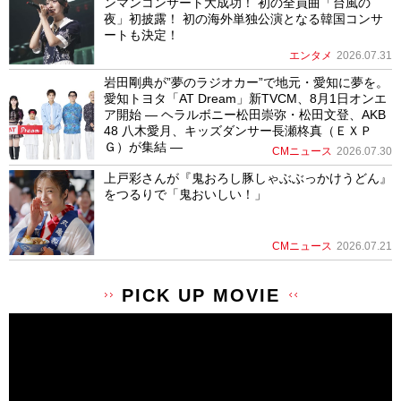
ンマンコンサート大成功！ 初の全員曲「台風の
夜」初披露！ 初の海外単独公演となる韓国コンサ
ートも決定！
エンタメ
2026.07.31
岩田剛典が”夢のラジオカー”で地元・愛知に夢を。
愛知トヨタ「AT Dream」新TVCM、8月1日オンエ
ア開始 ― ヘラルボニー松田崇弥・松田文登、AKB
48 八木愛月、キッズダンサー長瀬柊真（ＥＸＰ
Ｇ）が集結 ―
CMニュース
2026.07.30
上戸彩さんが『鬼おろし豚しゃぶぶっかけうどん』
をつるりで「鬼おいしい！」
CMニュース
2026.07.21
PICK UP MOVIE