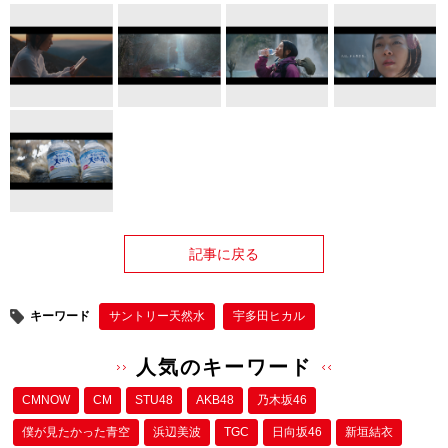
記事に戻る
キーワード
サントリー天然水
宇多田ヒカル
人気のキーワード
CMNOW
CM
STU48
AKB48
乃木坂46
僕が⾒たかった⻘空
浜辺美波
TGC
日向坂46
新垣結衣