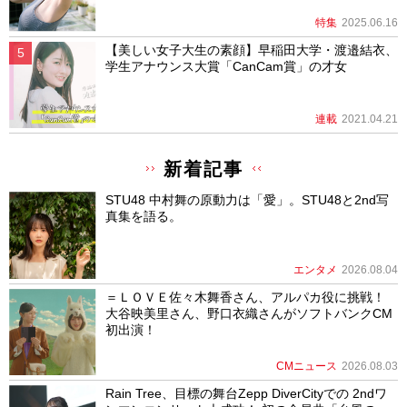
特集
2025.06.16
【美しい女子大生の素顔】早稲田大学・渡邉結衣、
学生アナウンス大賞「CanCam賞」の才女
連載
2021.04.21
新着記事
STU48 中村舞の原動力は「愛」。STU48と2nd写
真集を語る。
エンタメ
2026.08.04
＝ＬＯＶＥ佐々木舞香さん、アルパカ役に挑戦！
大谷映美里さん、野口衣織さんがソフトバンクCM
初出演！
CMニュース
2026.08.03
Rain Tree、目標の舞台Zepp DiverCityでの 2ndワ