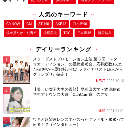
キーワード
あいみょん
多部未華子
淡麗グリーンラベル
人気のキーワード
CMNOW
CM
STU48
AKB48
乃木坂46
僕が⾒たかった⻘空
浜辺美波
TGC
日向坂46
新垣結衣
デイリーランキング
スターダストプロモーション主催 第３回「スター
☆オーディション」の最終選考会。応募総数16,39
7人の中から選び抜かれたファイナリスト16人から
グランプリが決定！
NEXT
2023.10.10
【美しい女子大生の素顔】早稲田大学・渡邉結衣、
学生アナウンス大賞「CanCam賞」の才女
連載
2021.04.21
ワキと超望遠レンズでバズったグラドル・累累って
何者！？（インタビュー）