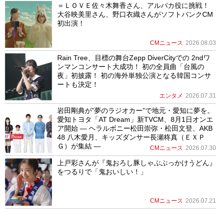
＝ＬＯＶＥ佐々木舞香さん、アルパカ役に挑戦！
大谷映美里さん、野口衣織さんがソフトバンクCM
初出演！
CMニュース
2026.08.03
Rain Tree、目標の舞台Zepp DiverCityでの 2ndワ
ンマンコンサート大成功！ 初の全員曲「台風の
夜」初披露！ 初の海外単独公演となる韓国コンサ
ートも決定！
エンタメ
2026.07.31
岩田剛典が”夢のラジオカー”で地元・愛知に夢を。
愛知トヨタ「AT Dream」新TVCM、8月1日オンエ
ア開始 ― ヘラルボニー松田崇弥・松田文登、AKB
48 八木愛月、キッズダンサー長瀬柊真（ＥＸＰ
Ｇ）が集結 ―
CMニュース
2026.07.30
上戸彩さんが『鬼おろし豚しゃぶぶっかけうどん』
をつるりで「鬼おいしい！」
CMニュース
2026.07.21