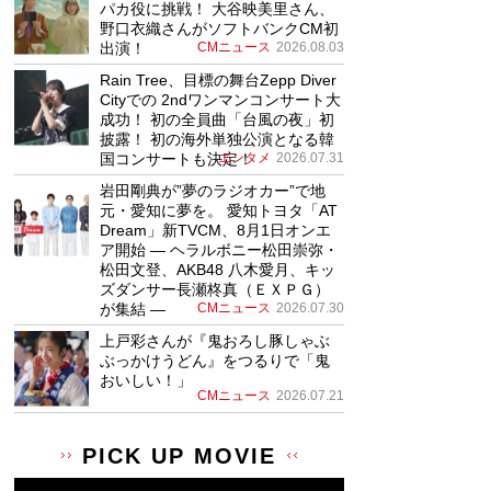
パカ役に挑戦！ 大谷映美里さん、
野口衣織さんがソフトバンクCM初
出演！
CMニュース
2026.08.03
Rain Tree、目標の舞台Zepp Diver
Cityでの 2ndワンマンコンサート大
成功！ 初の全員曲「台風の夜」初
披露！ 初の海外単独公演となる韓
国コンサートも決定！
エンタメ
2026.07.31
岩田剛典が”夢のラジオカー”で地
元・愛知に夢を。 愛知トヨタ「AT
Dream」新TVCM、8月1日オンエ
ア開始 ― ヘラルボニー松田崇弥・
松田文登、AKB48 八木愛月、キッ
ズダンサー長瀬柊真（ＥＸＰＧ）
が集結 ―
CMニュース
2026.07.30
上戸彩さんが『鬼おろし豚しゃぶ
ぶっかけうどん』をつるりで「鬼
おいしい！」
CMニュース
2026.07.21
PICK UP MOVIE