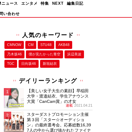
Mニュース
エンタメ
特集
NEXT
編集日記
問い合わせ
人気のキーワード
CMNOW
CM
STU48
AKB48
乃木坂46
僕が⾒たかった⻘空
浜辺美波
TGC
日向坂46
新垣結衣
デイリーランキング
【美しい女子大生の素顔】早稲田
大学・渡邉結衣、学生アナウンス
大賞「CanCam賞」の才女
連載
2021.04.21
スターダストプロモーション主催
第３回「スター☆オーディショ
ン」の最終選考会。応募総数16,39
7人の中から選び抜かれたファイナ