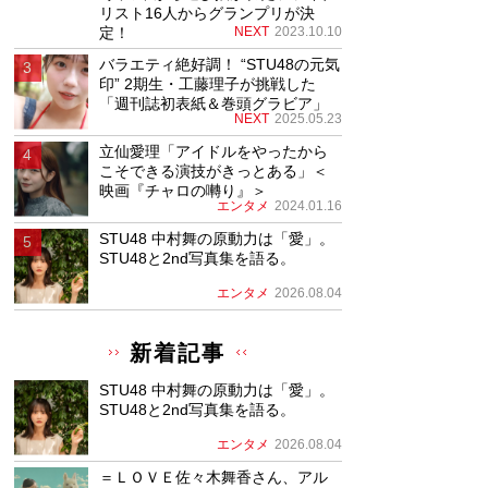
リスト16人からグランプリが決
定！
NEXT
2023.10.10
バラエティ絶好調！ “STU48の元気
印” 2期生・工藤理子が挑戦した
「週刊誌初表紙＆巻頭グラビア」
NEXT
2025.05.23
立仙愛理「アイドルをやったから
こそできる演技がきっとある」＜
映画『チャロの囀り』＞
エンタメ
2024.01.16
STU48 中村舞の原動力は「愛」。
STU48と2nd写真集を語る。
エンタメ
2026.08.04
新着記事
STU48 中村舞の原動力は「愛」。
STU48と2nd写真集を語る。
エンタメ
2026.08.04
＝ＬＯＶＥ佐々木舞香さん、アル