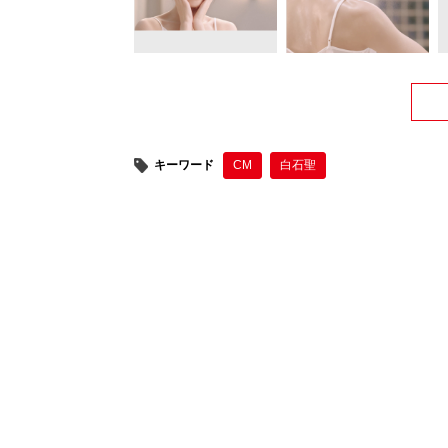
キーワード
CM
白石聖