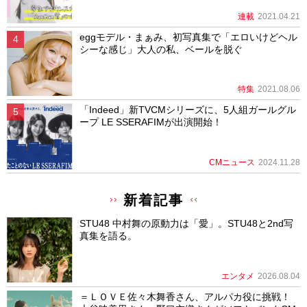
連載
2021.04.21
eggモデル・まぁみ、初写真集で「エロいけどヘル
シーな感じ」大人の私、ベールを脱ぐ
特集
2021.08.06
「Indeed」新TVCMシリーズに、5人組ガールグル
ープ LE SSERAFIMが出演開始！
CMニュース
2024.11.28
新着記事
STU48 中村舞の原動力は「愛」。STU48と2nd写
真集を語る。
エンタメ
2026.08.04
＝ＬＯＶＥ佐々木舞香さん、アルパカ役に挑戦！