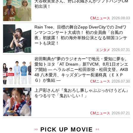
大谷映美里さん、野口衣織さんがソフトバンクCM
初出演！
CMニュース
2026.08.03
Rain Tree、目標の舞台Zepp DiverCityでの 2ndワ
ンマンコンサート大成功！ 初の全員曲「台風の
夜」初披露！ 初の海外単独公演となる韓国コンサ
ートも決定！
エンタメ
2026.07.31
岩田剛典が”夢のラジオカー”で地元・愛知に夢を。
愛知トヨタ「AT Dream」新TVCM、8月1日オンエ
ア開始 ― ヘラルボニー松田崇弥・松田文登、AKB
48 八木愛月、キッズダンサー長瀬柊真（ＥＸＰ
Ｇ）が集結 ―
CMニュース
2026.07.30
上戸彩さんが『鬼おろし豚しゃぶぶっかけうどん』
をつるりで「鬼おいしい！」
CMニュース
2026.07.21
PICK UP MOVIE