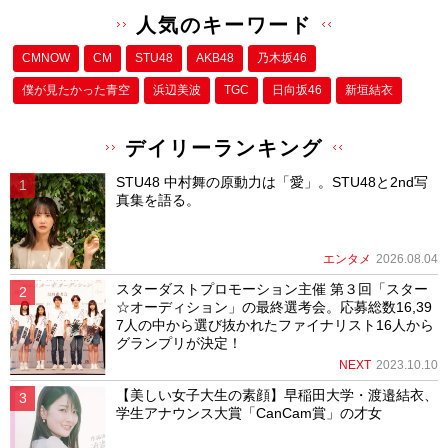
人気のキーワード
CMNOW
CM
STU48
AKB48
乃木坂46
僕が⾒たかった⻘空
浜辺美波
TGC
日向坂46
新垣結衣
デイリーランキング
STU48 中村舞の原動力は「愛」。STU48と2nd写
真集を語る。
エンタメ
2026.08.04
スターダストプロモーション主催 第３回「スター
☆オーディション」の最終選考会。応募総数16,39
7人の中から選び抜かれたファイナリスト16人から
グランプリが決定！
NEXT
2023.10.10
【美しい女子大生の素顔】早稲田大学・渡邉結衣、
学生アナウンス大賞「CanCam賞」の才女