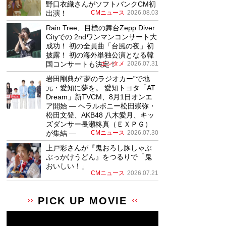
野口衣織さんがソフトバンクCM初
出演！
CMニュース
2026.08.03
Rain Tree、目標の舞台Zepp Diver
Cityでの 2ndワンマンコンサート大
成功！ 初の全員曲「台風の夜」初
披露！ 初の海外単独公演となる韓
国コンサートも決定！
エンタメ
2026.07.31
岩田剛典が”夢のラジオカー”で地
元・愛知に夢を。 愛知トヨタ「AT
Dream」新TVCM、8月1日オンエ
ア開始 ― ヘラルボニー松田崇弥・
松田文登、AKB48 八木愛月、キッ
ズダンサー長瀬柊真（ＥＸＰＧ）
が集結 ―
CMニュース
2026.07.30
上戸彩さんが『鬼おろし豚しゃぶ
ぶっかけうどん』をつるりで「鬼
おいしい！」
CMニュース
2026.07.21
PICK UP MOVIE