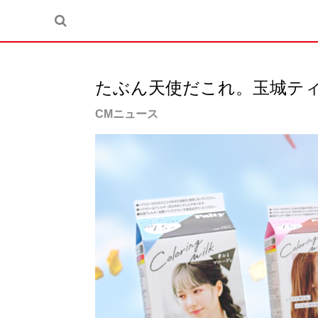
たぶん天使だこれ。玉城テ
CMニュース