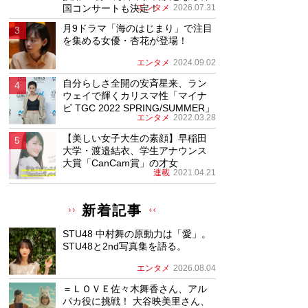
国コンサートも決定！
エンタメ
2026.07.31
月9ドラマ「海のはじまり」で注目
を集める女優・杏花が登場！
エンタメ
2024.09.02
自分らしさ全開の安斉星来、ラン
ウェイで輝くカリスマ性「マイナ
ビ TGC 2022 SPRING/SUMMER」
エンタメ
2022.03.28
【美しい女子大生の素顔】早稲田
大学・渡邉結衣、学生アナウンス
大賞「CanCam賞」の才女
連載
2021.04.21
新着記事
STU48 中村舞の原動力は「愛」。
STU48と2nd写真集を語る。
エンタメ
2026.08.04
＝ＬＯＶＥ佐々木舞香さん、アル
パカ役に挑戦！ 大谷映美里さん、