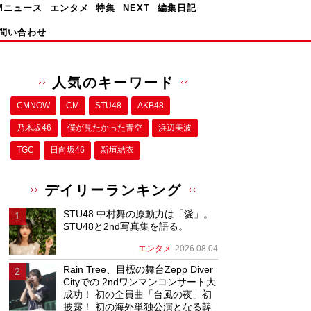
Mニュース
エンタメ
特集
NEXT
編集日記
問い合わせ
人気のキーワード
CMNOW
CM
STU48
AKB48
乃木坂46
僕が⾒たかった⻘空
浜辺美波
TGC
日向坂46
新垣結衣
デイリーランキング
STU48 中村舞の原動力は「愛」。
STU48と2nd写真集を語る。
エンタメ
2026.08.04
Rain Tree、目標の舞台Zepp Diver
Cityでの 2ndワンマンコンサート大
成功！ 初の全員曲「台風の夜」初
披露！ 初の海外単独公演となる韓